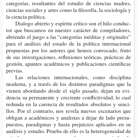
cate­go­rías, resul­tan­tes del estu­dio de cien­cias madres,
cien­cias socia­les y artes como la filo­so­fía, la socio­lo­gía y
la cien­cia política.
Dia­lo­go abier­to y espí­ri­tu crí­ti­co son el hilo con­duc­
tor que bus­ca­mos en nues­tro carác­ter de com­pi­la­do­res,
abrien­do el juego a las “cate­go­rías iné­di­tas y ori­gi­na­les”
para el aná­li­sis del esta­do de la polí­ti­ca inter­na­cio­nal
pro­pues­tas por los auto­res que hemos con­vo­ca­do, fruto
de sus inves­ti­ga­cio­nes, refle­xio­nes teó­ri­cas, prác­ti­cas de
ges­tión, apun­tes aca­dé­mi­cos y publi­ca­cio­nes cien­tí­fi­cas
previas.
Las rela­cio­nes inter­na­cio­na­les, como dis­ci­pli­na
moder­na, y a tra­vés de los dis­tin­tos para­dig­mas que la
vie­nen abor­dan­do desde el siglo pasa­do, dejan en evi­
den­cia su per­ma­nen­te y cre­cien­te con­flic­ti­vi­dad, lo cual
redun­da en la caren­cia de resul­ta­dos abso­lu­tos y sen­ci­
llos. Por el con­tra­rio, nos reve­la nue­vos esce­na­rios que
obli­gan a aca­dé­mi­cos y ana­lis­tas a dejar de lado pre­su­
pues­tos, para­dig­mas y hasta pre­jui­cios apli­ca­dos en su
aná­li­sis y estu­dio. Prue­ba de ello es la hete­ro­ge­nei­dad de