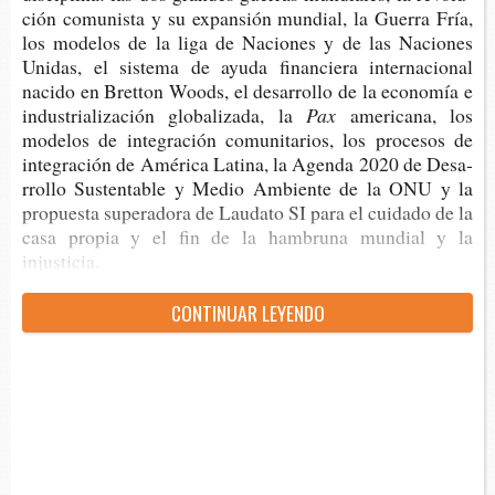
ción comu­nis­ta y su expan­sión mun­dial, la Gue­rra Fría,
los mode­los de la liga de Nacio­nes y de las Nacio­nes
Uni­das, el sis­te­ma de ayuda finan­cie­ra inter­na­cio­nal
naci­do en Bret­ton Woods, el desa­rro­llo de la eco­no­mía e
indus­tria­li­za­ción glo­ba­li­za­da, la
P
ax
ame­ri­ca­na, los
mode­los de inte­gra­ción comu­ni­ta­rios, los
proceso
s de
inte­gra­ción de Amé­ri­ca Lati­na, la Agen­da 2020 de Desa­
rro­llo Sus­ten­ta­ble y Medio Ambien­te de la ONU y la
pro­pues­ta supe­ra­do­ra de Lau­da­to SI para el cui­da­do de la
casa pro­pia y el fin de la ham­bru­na mun­dial y la
injusticia.
CON­TI­NUAR LEYENDO