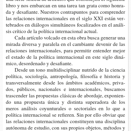
libro y nos embar­can en una tarea tan grata como hon­ra­
da y desa­fian­te. Nues­tros con­tra­pun­tos para com­pren­der
las rela­cio­nes inter­na­cio­na­les en el siglo XXI están ver­
te­bra­dos en diá­lo­gos simul­tá­neos foca­li­za­dos en el aná­li­
sis crí­ti­co de la polí­ti­ca inter­na­cio­nal actual.
Cada artícu­lo vol­ca­do en esta obra busca gene­rar una
mira­da diver­sa y para­le­la en el cam­bian­te deve­nir de las
rela­cio­nes inter­na­cio­na­les, para per­mi­tir enten­der mejor
el esta­do de la polí­ti­ca inter­na­cio­nal en este siglo diná­
mi­co, des­or­de­na­do y desafiante.
Desde un tono mul­ti­dis­ci­pli­nar nutri­do de la cien­cia
polí­ti­ca, socio­lo­gía, antro­po­lo­gía, filo­so­fía e his­to­ria y
trans­ver­sal­men­te desde los ámbi­tos aca­dé­mi­cos, pri­va­
dos, públi­cos, nacio­na­les e inter­na­cio­na­les, bus­ca­mos
tras­cen­der las pro­pues­tas clá­si­cas de abor­da­je, expo­nien­
do una pro­pues­ta única y dis­tin­ta supe­ra­do­ra de los
meros aná­li­sis coyun­tu­ra­les o sec­to­ria­les en lo que a
polí­ti­ca inter­na­cio­nal se refie­ren. Sin por ello obviar que
las rela­cio­nes inter­na­cio­na­les cons­ti­tu­yen una dis­ci­pli­na
autó­no­ma de estu­dio, con sus pro­pios obje­tos, méto­dos y