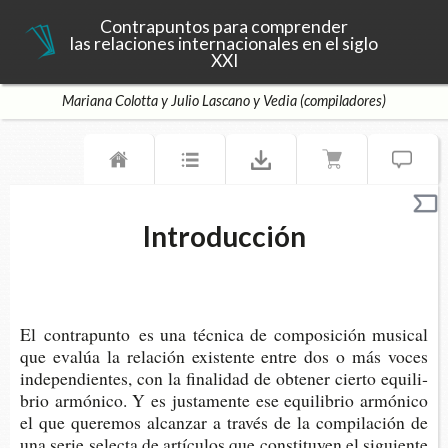
Contrapuntos para comprender
las relaciones internacionales en el siglo
XXI
Mariana Colotta y Julio Lascano y Vedia (compiladores)
Introducción
El con­tra­pun­to es una téc­ni­ca de com­po­si­ción musi­cal
que eva­lúa la rela­ción exis­ten­te entre dos o más voces
inde­pen­dien­tes, con la fina­li­dad de obte­ner cier­to equi­li­
brio armó­ni­co. Y es jus­ta­men­te ese equi­li­brio armó­ni­co
el que que­re­mos alcan­zar a tra­vés de la com­pi­la­ción de
una serie selec­ta de artícu­los que cons­ti­tu­yen el siguien­te