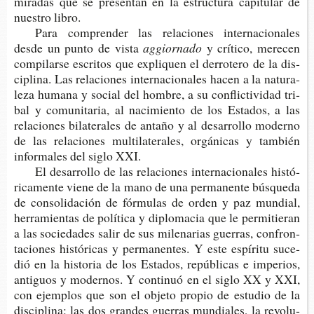
mira­das que se pre­sen­tan en la estruc­tu­ra capi­tu­lar de
nues­tro libro.
Para com­pren­der las rela­cio­nes inter­na­cio­na­les
desde un punto de vista
aggiornado
y crí­ti­co, mere­cen
com­pi­lar­se escri­tos que expli­quen el derro­te­ro de la dis­
ci­pli­na. Las
r
ela­cio­nes inter­na­cio­na­les hacen a la natu­ra­
le­za huma­na y social del hom­bre, a su con­flic­ti­vi­dad tri­
bal y comu­ni­ta­ria, al naci­mien­to de los Esta­dos, a las
rela­cio­nes bila­te­ra­les de anta­ño y al desa­rro­llo moderno
de las rela­cio­nes mul­ti­la­te­ra­les, orgá­ni­cas y tam­bién
infor­ma­les del siglo XXI.
El desa­rro­llo de las rela­cio­nes inter­na­cio­na­les his­tó­
ri­ca­men­te viene de la mano de una per­ma­nen­te bús­que­da
de con­so­li­da­ción de fór­mu­las de orden y paz mun­dial,
herra­mien­tas de polí­ti­ca y diplo­ma­cia que le per­mi­tie­ran
a las socie­da­des salir de sus mile­na­rias gue­rras, con­fron­
ta­cio­nes his­tó­ri­cas y per­ma­nen­tes. Y este espí­ri­tu suce­
dió en la
his­to­ria de los Estados,
repú­bli­cas e impe­rios,
anti­guos y moder­nos. Y con­ti­nuó en el siglo XX y XXI,
con ejem­plos que son el obje­to pro­pio de estu­dio de la
dis­ci­pli­na: las dos gran­des gue­rras mun­dia­les, la revo­lu­