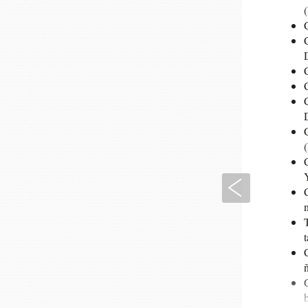
D
C
D
(
Anterior
C
n
T
t
C
C
b