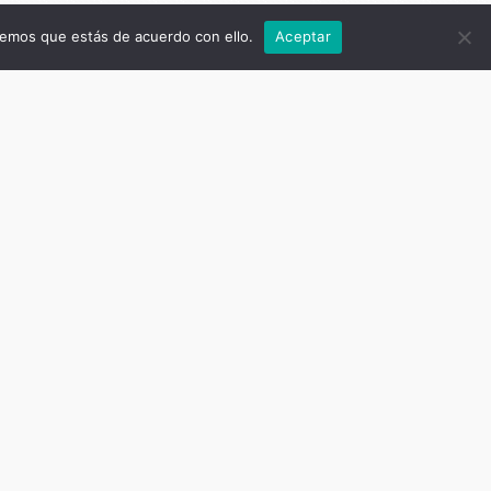
remos que estás de acuerdo con ello.
Aceptar
es
al