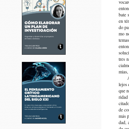
vo­ca­
enton­
ba­te 
en tér
do par
mo no
temas 
enton
solu­c
tres n
cial­m
mias, 
lejos 
que no
ri­dad
cita­d
de co
más po
dad, a
de qu