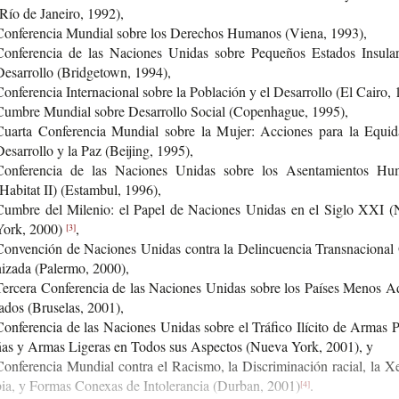
(Río de Janei­ro, 1992),
Con­fe­ren­cia Mun­dial sobre los Dere­chos Huma­nos (Viena, 1993),
Con­fe­ren­cia de las Nacio­nes Uni­das sobre Peque­ños Esta­dos Insu­la­
esa­rro­llo (Brid­ge­town, 1994),
on­fe­ren­cia Inter­na­cio­nal sobre la Pobla­ción y el Desa­rro­llo (El Cairo,
Cum­bre Mun­dial sobre Desa­rro­llo Social (Copen­ha­gue, 1995),
Cuar­ta Con­fe­ren­cia Mun­dial sobre la Mujer: Accio­nes para la Equi­d
esa­rro­llo y la Paz (Bei­jing, 1995),
Con­fe­ren­cia de las Nacio­nes Uni­das sobre los Asen­ta­mien­tos Hu
Habi­tat II) (Estam­bul, 1996),
Cum­bre del Mile­nio: el Papel de Nacio­nes Uni­das en el Siglo XXI 
York, 2000)
,
[3]
on­ven­ción de Nacio­nes Uni­das con­tra la Delin­cuen­cia Trans­na­cio­na
i­za­da (Paler­mo, 2000),
er­ce­ra Con­fe­ren­cia de las Nacio­nes Uni­das sobre los Paí­ses Menos A
a­dos (Bru­se­las, 2001),
on­fe­ren­cia de las Nacio­nes Uni­das sobre el Trá­fi­co Ilí­ci­to de Armas
ñas y Armas Lige­ras en Todos sus Aspec­tos (Nueva York, 2001), y
on­fe­ren­cia Mun­dial con­tra el Racis­mo, la Dis­cri­mi­na­ción racial, la X
ia, y For­mas Cone­xas de Into­le­ran­cia (Dur­ban, 2001)
.
[4]