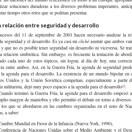
ti­zar solu­cio­nes dura­de­ras a los diver­sos pro­ble­mas impe­ran­tes, anti­ci
smo tiem­po otros retos que se podrían presentar.
a relación entre seguridad y desarrollo
uce­sos del 11 de sep­tiem­bre de 2001 hacen nece­sa­rio ana­li­zar la rel
la segu­ri­dad y el desa­rro­llo. Es ya casi un
cliché
asu­mir que ambos van
 que no es posi­ble tener segu­ri­dad sin desa­rro­llo ni vice­ver­sa. Se trat
 rela­ción sim­bió­ti­ca. Sin embar­go, es fre­cuen­te la ten­ta­ción de abor­
ra­do cada uno de estos tópi­cos, sin lograr, al día de hoy, una correc­t
­cia entre ambos. Así, en la Gue­rra Fría, la agen­da de segu­ri­dad pre­do
 la agen­da para el desa­rro­llo. La exis­ten­cia de un mundo bipo­lar en 
dos Uni­dos y la Unión Sovié­ti­ca com­pe­tían, espe­cial­men­te a par­tir 
a mili­ta­ris­ta, dejó muy poco espa­cio a la agen­da para el desarrollo
.
[2]
uan­do ter­mi­nó la Gue­rra Fría, la agen­da para el desa­rro­llo empe­zó 
plio mar­gen de manio­bra y ello per­mi­tió el deba­te en torno a diver­sos
los que se abor­da­ron en las cum­bres orga­ni­za­das en el seno de Nac
s, a saber:
Cum­bre Mun­dial en Favor de la Infan­cia (Nueva York, 1990),
Con­fe­ren­cia de Nacio­nes Uni­das sobre el Medio Ambien­te y el Desa­r