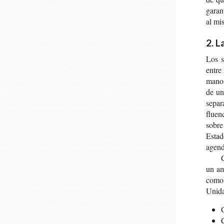
garan­
al mi
2. L
Los s
entre 
mano y
de una
sepa­
fluen
sobre
Esta­
agen­d
C
un am
como 
Uni­da