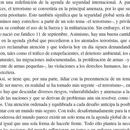
ron una rede­fi­ni­ción de la agen­da de segu­ri­dad inter­na­cio­nal. A par
ces, el terro­ris­mo se con­ver­ti­ría en la prin­ci­pal ame­na­za, por lo que 
sería prio­ri­ta­rio. Esto tam­bién sig­ni­fi­ca que la segu­ri­dad glo­bal sería def
­mi­nos muy estre­chos: a par­tir de un solo tema –el terro­ris­mo–, y pri­vi­l
a su com­ba­te el uso de la fuer­za y la mili­ta­ri­za­ción. Sin embar­go, el ter
 nació ese fatí­di­co 11 de sep­tiem­bre. Asi­mis­mo, hay una buena can­ti­
en la agen­da glo­bal que pre­ce­die­ron a los aten­ta­dos terro­ris­tas, que
­ces recla­ma­ban aten­ción y que toda­vía hoy en día siguen deman­dan­
ión, tales como el trá­fi­co de estu­pe­fa­cien­tes, el dete­rio­ro ambien­tal, los
atu­ra­les, las migra­cio­nes indo­cu­men­ta­das, la pro­li­fe­ra­ción de armas –
en­te de armas peque­ñas–, las vio­la­cio­nes a los dere­chos huma­nos, las 
etcétera.
Así, se tiene que, por una parte, lidiar con la pre­emi­nen­cia de un tem
de ser nuevo, en reali­dad se ha tor­na­do más urgen­te –el terro­ris­mo–, e
 hay que des­cui­dar diver­sos ries­gos, vul­ne­ra­bi­li­da­des y ame­na­zas a l
 de las nacio­nes y que se deri­van de pro­ble­mas aún sin resol­ver, como
os. Una aten­ción orde­na­da y equi­li­bra­da a cada desa­fío anti­ci­pa la posi­bi
n­tar con un mundo más segu­ro. Con todo, des­afor­tu­na­da­men­te para la 
de­ro­sa del mundo pare­ce exis­tir un solo tema en la agen­da glo­bal de s
l igual que una sola forma de hacer­le fren­te. Todo ello plan­tea la nece
e las nacio­nes del mundo refle­xio­nen en torno a un enfo­que apro­pia­d