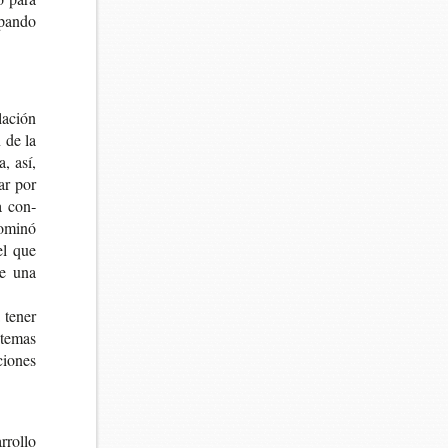
­pan­do
a­ción
 de la
a, así,
dar por
a con­
­mi­nó
el que
de una
a tener
 temas
io­nes
ro­llo