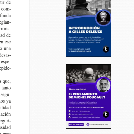
­tir de
su com­
i­ni­da
e­gian­
ro­ris­
dad de
 en ese
do una
 desas­
y espe­
epi­de­
a que,
n tanto
a segu­
 los ya
­li­dad
nación
egu­ri­
­si­dad
o para