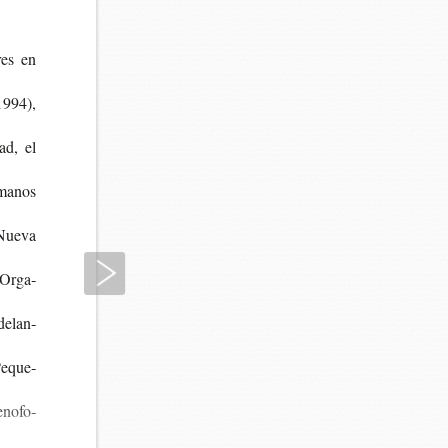
res en
 1994),
ad, el
ma­nos
(Nueva
Siguiente
l Orga­
de­lan­
 Peque­
eno­fo­