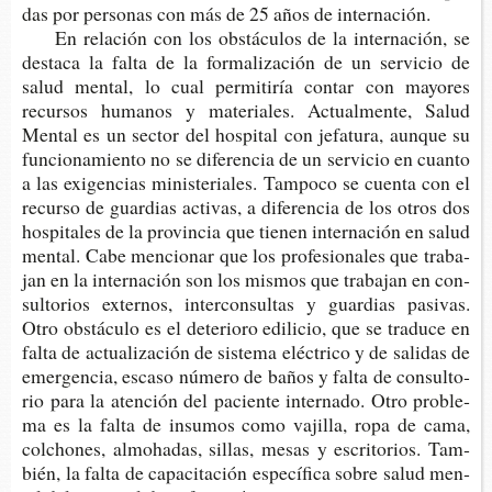
das por per­so­nas con más de 25 años de internación.
En rela­ción con los obs­tácu­los de la inter­na­ción, se
des­ta­ca la falta de la for­ma­li­za­ción de un ser­vi­cio de
salud men­tal, lo cual per­mi­ti­ría con­tar con mayo­res
recur­sos huma­nos y mate­ria­les. Actual­men­te, Salud
Men­tal es un sec­tor del hos­pi­tal con jefa­tu­ra, aun­que su
fun­cio­na­mien­to no se dife­ren­cia de un ser­vi­cio en cuan­to
a las exi­gen­cias minis­te­ria­les. Tam­po­co se cuen­ta con el
recur­so de guar­dias acti­vas, a dife­ren­cia de los otros dos
hos­pi­ta­les de la pro­vin­cia que tie­nen inter­na­ción en salud
men­tal. Cabe men­cio­nar que los pro­fe­sio­na­les que tra­ba­
jan en la inter­na­ción son los mis­mos que tra­ba­jan en con­
sul­to­rios exter­nos, inter­con­sul­tas y guar­dias pasi­vas.
Otro obs­tácu­lo es el dete­rio­ro edi­li­cio, que se tra­du­ce en
falta de actua­li­za­ción de sis­te­ma eléc­tri­co y de sali­das de
emer­gen­cia, esca­so núme­ro de baños y falta de con­sul­to­
rio para la aten­ción del pacien­te inter­na­do. Otro pro­ble­
ma es la falta de insu­mos como vaji­lla, ropa de cama,
col­cho­nes, almoha­das, sillas, mesas y escri­to­rios. Tam­
bién, la falta de capa­ci­ta­ción espe­cí­fi­ca sobre salud men­