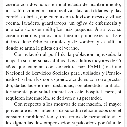
cuen­ta con dos baños en mal esta­do de man­te­ni­mien­to;
un salón come­dor para rea­li­zar las acti­vi­da­des y las
comi­das dia­rias, que cuen­ta con tele­vi­sor, mesas y sillas;
coci­na, lava­de­ro, guar­da­rro­pa; un
office
de enfer­me­ría y
una sala de usos múl­ti­ples más peque­ña. A su vez, se
cuen­ta con dos patios: uno interno y uno externo. Este
últi­mo tiene árbo­les fru­ta­les y de som­bra y es allí en
donde se arma la pile­ta en el verano.
Con rela­ción al per­fil de la pobla­ción ingre­sa­da, la
mayo­ría son per­so­nas adul­tas. Los adul­tos mayo­res de 65
años que cuen­tan con cober­tu­ra por PAMI (Ins­ti­tu­to
Nacio­nal de Ser­vi­cios Socia­les para Jubi­la­dos y Pen­sio­
na­dos), si bien les corres­pon­de aten­der­se con otro pres­ta­
dor, dadas las enor­mes dis­tan­cias, son aten­di­dos ambu­la­
to­ria­men­te por salud men­tal en este hos­pi­tal, pero, si
requie­ren inter­na­ción, se deri­van a su prestador.
Con res­pec­to a los moti­vos de inter­na­ción, el mayor
por­cen­ta­je es por inten­tos de sui­ci­dio rela­cio­na­dos con el
con­su­mo pro­ble­má­ti­co y tras­tor­nos de per­so­na­li­dad, y
les siguen las des­com­pen­sa­cio­nes psi­có­ti­cas por falta de