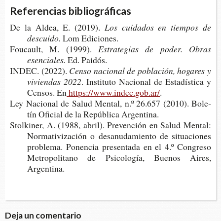
Referencias bibliográficas
De la Aldea, E. (2019).
Los cui­da­dos en tiem­pos de
descuido.
Lom Ediciones.
Fou­cault, M. (1999).
Estra­te­gias de poder. Obras
esenciales.
Ed. Paidós.
INDEC. (2022).
Censo nacio­nal de pobla­ción, hoga­res y
vivien­das 2022
. Ins­ti­tu­to Nacio­nal de Esta­dís­ti­ca y
Cen­sos. En
https://www.indec.gob.ar/
.
Ley Nacio­nal de Salud Men­tal, n.º 26.657 (2010). Bole­
tín Ofi­cial de la Repú­bli­ca Argentina.
Stol­ki­ner, A. (1988, abril). Pre­ven­ción en Salud Men­tal:
Nor­ma­ti­vi­za­ción o des­anu­da­mien­to de situa­cio­nes
pro­ble­ma. Ponen­cia pre­sen­ta­da en el 4.º Con­gre­so
Metro­po­li­tano de Psi­co­lo­gía, Bue­nos Aires,
Argentina.
Deja un comentario