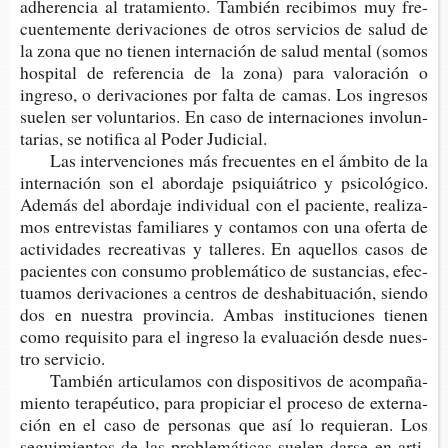
adhe­ren­cia al tra­ta­mien­to. Tam­bién reci­bi­mos muy fre­
cuen­te­men­te deri­va­cio­nes de otros ser­vi­cios de salud de
la zona que no tie­nen inter­na­ción de salud men­tal (somos
hos­pi­tal de refe­ren­cia de la zona) para valo­ra­ción o
ingre­so, o deri­va­cio­nes por falta de camas. Los ingre­sos
sue­len ser volun­ta­rios. En caso de inter­na­cio­nes invo­lun­
ta­rias, se noti­fi­ca al Poder Judicial.
Las inter­ven­cio­nes más fre­cuen­tes en el ámbi­to de la
inter­na­ción son el abor­da­je psi­quiá­tri­co y psi­co­ló­gi­co.
Ade­más del abor­da­je indi­vi­dual con el pacien­te, rea­li­za­
mos entre­vis­tas fami­lia­res y con­ta­mos con una ofer­ta de
acti­vi­da­des recrea­ti­vas y talle­res. En aque­llos casos de
pacien­tes con con­su­mo pro­ble­má­ti­co de sus­tan­cias, efec­
tua­mos deri­va­cio­nes a cen­tros de des­ha­bi­tua­ción, sien­do
dos en nues­tra pro­vin­cia. Ambas ins­ti­tu­cio­nes tie­nen
como requi­si­to para el ingre­so la eva­lua­ción desde nues­
tro servicio.
Tam­bién arti­cu­la­mos con dis­po­si­ti­vos de acom­pa­ña­
mien­to tera­péu­ti­co, para pro­pi­ciar el pro­ce­so de exter­na­
ción en el caso de per­so­nas que así lo requie­ran. Los
segui­mien­tos de las pro­ble­má­ti­cas sue­len darse en arti­