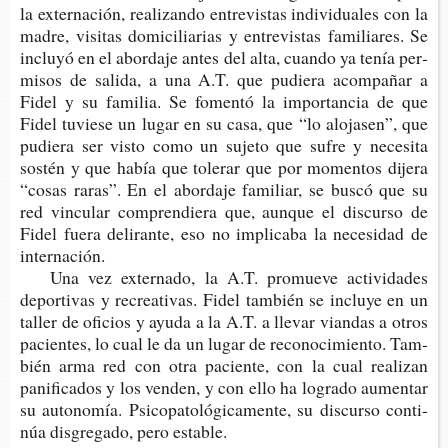
la exter­na­ción, rea­li­zan­do entre­vis­tas indi­vi­dua­les con la
madre, visi­tas domi­ci­lia­rias y entre­vis­tas fami­lia­res. Se
inclu­yó en el abor­da­je antes del alta, cuan­do ya tenía per­
mi­sos de sali­da, a una A.T. que pudie­ra acom­pa­ñar a
Fidel y su fami­lia. Se fomen­tó la impor­tan­cia de que
Fidel tuvie­se un lugar en su casa, que “lo alo­ja­sen”, que
pudie­ra ser visto como un suje­to que sufre y nece­si­ta
sos­tén y que había que tole­rar que por momen­tos dije­ra
“cosas raras”. En el abor­da­je fami­liar, se buscó que su
red vin­cu­lar com­pren­die­ra que, aun­que el dis­cur­so de
Fidel fuera deli­ran­te, eso no impli­ca­ba la nece­si­dad de
internación.
Una vez exter­na­do, la A.T. pro­mue­ve acti­vi­da­des
depor­ti­vas y recrea­ti­vas. Fidel tam­bién se inclu­ye en un
taller de ofi­cios y ayuda a la A.T. a lle­var vian­das a otros
pacien­tes, lo cual le da un lugar de reco­no­ci­mien­to. Tam­
bién arma red con otra pacien­te, con la cual rea­li­zan
pani­fi­ca­dos y los ven­den, y con ello ha logra­do aumen­tar
su auto­no­mía. Psi­co­pa­to­ló­gi­ca­men­te, su dis­cur­so con­ti­
núa dis­gre­ga­do, pero estable.