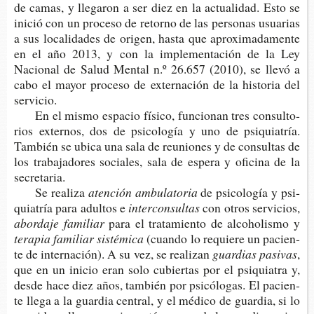
de camas, y lle­ga­ron a ser diez en la actua­li­dad. Esto se
inició con un pro­ce­so de retorno de las per­so­nas usua­rias
a sus loca­li­da­des de ori­gen, hasta que apro­xi­ma­da­men­te
en el año 2013, y con la imple­men­ta­ción de la Ley
Nacio­nal de Salud Men­tal n.º 26.657 (2010), se llevó a
cabo el mayor pro­ce­so de exter­na­ción de la his­to­ria del
servicio.
En el mismo espa­cio físi­co, fun­cio­nan tres con­sul­to­
rios exter­nos, dos de psi­co­lo­gía y uno de psi­quia­tría.
Tam­bién se ubica una sala de reunio­nes y de con­sul­tas de
los tra­ba­ja­do­res socia­les, sala de espe­ra y ofi­ci­na de la
secretaria.
Se realiza
aten­ción ambulatoria
de psi­co­lo­gía y psi­
quia­tría para adul­tos e
interconsultas
con otros servicios,
abor­da­je familiar
para el tra­ta­mien­to de alcoho­lis­mo y
tera­pia fami­liar sistémica
(cuan­do lo requie­re un pacien­
te de inter­na­ción). A su vez, se realizan
guar­dias pasivas
,
que en un inicio eran solo cubier­tas por el psi­quia­tra y,
desde hace diez años, tam­bién por psi­có­lo­gas. El pacien­
te llega a la guar­dia cen­tral, y el médi­co de guar­dia, si lo