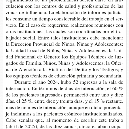
cu­la­ción con los cen­tros de salud y pro­fe­sio­na­les de las
zonas de influen­cia. La ela­bo­ra­ción de infor­mes judi­cia­
les con­su­me un tiem­po con­si­de­ra­ble del tra­ba­jo en el ser­
vi­cio. En el caso de reque­rir­se, rea­li­za­mos reunio­nes con
otras ins­ti­tu­cio­nes, las cua­les son coor­di­na­das por el tra­
ba­ja­dor social. Entre tales ins­ti­tu­cio­nes cabe men­cio­nar
la Direc­ción Pro­vin­cial de Niños, Niñas y Ado­les­cen­tes;
la Uni­dad Local de Niños, Niñas y Ado­les­cen­tes; la Uni­
dad Fun­cio­nal de Géne­ro; los Equi­pos Téc­ni­cos de Juz­
ga­dos de Fami­lia, Niños, Niñas y Ado­les­cen­tes; la Ofi­ci­
na de Aten­ción a la Víc­ti­ma del Deli­to y los Tes­ti­gos; y
los equi­pos téc­ni­cos de edu­ca­ción pri­ma­ria y secundaria.
Duran­te el año 2024, hubo 52 ingre­sos a la sala de
inter­na­ción. En tér­mi­nos de días de inter­na­ción, el 60 %
de los pacien­tes ingre­sa­dos per­ma­ne­ció entre uno y diez
días, el 25 %, entre diez y trein­ta días, y el 15 % res­tan­te,
más de un mes de inter­na­ción, aun­que en dicho por­cen­ta­
je inclui­mos a los pacien­tes cró­ni­cos ins­ti­tu­cio­na­li­za­dos.
Cabe seña­lar que, al momen­to de escri­bir este tra­ba­jo
(abril de 2025), de las diez camas, cinco esta­ban ocu­pa­