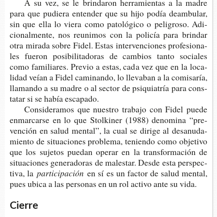
A su vez, se le brin­da­ron herra­mien­tas a la madre
para que pudie­ra enten­der que su hijo podía deam­bu­lar,
sin que ella lo viera como pato­ló­gi­co o peli­gro­so. Adi­
cio­nal­men­te, nos reuni­mos con la poli­cía para brin­dar
otra mira­da sobre Fidel. Estas inter­ven­cio­nes pro­fe­sio­na­
les fue­ron posi­bi­li­ta­do­ras de cam­bios tanto socia­les
como fami­lia­res. Pre­vio a estas, cada vez que en la loca­
li­dad veían a Fidel cami­nan­do, lo lle­va­ban a la comi­sa­ría,
lla­man­do a su madre o al sec­tor de psi­quia­tría para cons­
ta­tar si se había escapado.
Con­si­de­ra­mos que nues­tro tra­ba­jo con Fidel puede
enmar­car­se en lo que Stol­ki­ner (1988) deno­mi­na “pre­
ven­ción en salud men­tal”, la cual se diri­ge al des­anu­da­
mien­to de situa­cio­nes pro­ble­ma, tenien­do como obje­ti­vo
que los suje­tos pue­dan ope­rar en la trans­for­ma­ción de
situa­cio­nes gene­ra­do­ras de males­tar. Desde esta pers­pec­
ti­va, la
participación
en sí es un fac­tor de salud men­tal,
pues ubica a las per­so­nas en un rol acti­vo ante su vida.
Cierre