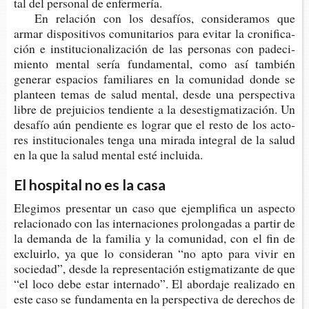
tal del per­so­nal de enfermería.
En rela­ción con los desa­fíos, con­si­de­ra­mos que
armar dis­po­si­ti­vos comu­ni­ta­rios para evi­tar la cro­ni­fi­ca­
ción e ins­ti­tu­cio­na­li­za­ción de las per­so­nas con pade­ci­
mien­to men­tal sería fun­da­men­tal, como así tam­bién
gene­rar espa­cios fami­lia­res en la comu­ni­dad donde se
plan­teen temas de salud men­tal, desde una pers­pec­ti­va
libre de pre­jui­cios ten­dien­te a la deses­tig­ma­ti­za­ción. Un
desa­fío aún pen­dien­te es lograr que el resto de los acto­
res ins­ti­tu­cio­na­les tenga una mira­da inte­gral de la salud
en la que la salud men­tal esté incluida.
El hospital no es la casa
Ele­gi­mos pre­sen­tar un caso que ejem­pli­fi­ca un aspec­to
rela­cio­na­do con las inter­na­cio­nes pro­lon­ga­das a par­tir de
la deman­da de la fami­lia y la comu­ni­dad, con el fin de
excluir­lo, ya que lo con­si­de­ran “no apto para vivir en
socie­dad”, desde la repre­sen­ta­ción estig­ma­ti­zan­te de que
“el loco debe estar inter­na­do”. El abor­da­je rea­li­za­do en
este caso se fun­da­men­ta en la pers­pec­ti­va de dere­chos de