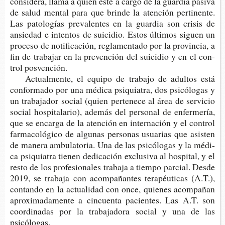
con­si­de­ra, llama a quien esté a cargo de la guar­dia pasi­va
de salud men­tal para que brin­de la aten­ción per­ti­nen­te.
Las pato­lo­gías pre­va­len­tes en la guar­dia son cri­sis de
ansie­dad e inten­tos de sui­ci­dio. Estos últi­mos siguen un
pro­ce­so de noti­fi­ca­ción, regla­men­ta­do por la pro­vin­cia, a
fin de tra­ba­jar en la pre­ven­ción del sui­ci­dio y en el con­
trol posvención.
Actual­men­te, el equi­po de tra­ba­jo de adul­tos está
con­for­ma­do por una médi­ca psi­quia­tra, dos psi­có­lo­gas y
un tra­ba­ja­dor social (quien per­te­ne­ce al área de ser­vi­cio
social hos­pi­ta­la­rio), ade­más del per­so­nal de enfer­me­ría,
que se encar­ga de la aten­ción en inter­na­ción y el con­trol
far­ma­co­ló­gi­co de algu­nas per­so­nas usua­rias que asis­ten
de mane­ra ambu­la­to­ria. Una de las psi­có­lo­gas y la médi­
ca psi­quia­tra tie­nen dedi­ca­ción exclu­si­va al hos­pi­tal, y el
resto de los pro­fe­sio­na­les tra­ba­ja a tiem­po par­cial. Desde
2019, se tra­ba­ja con acom­pa­ñan­tes tera­péu­ti­cas (A.T.),
con­tan­do en la actua­li­dad con once, quie­nes acom­pa­ñan
apro­xi­ma­da­men­te a cin­cuen­ta pacien­tes. Las A.T. son
coor­di­na­das por la tra­ba­ja­do­ra social y una de las
psicólogas.