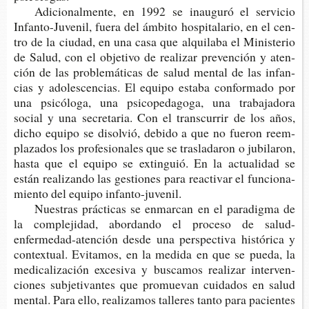
Adi­cio­nal­men­te, en 1992 se inau­gu­ró el ser­vi­cio
Infanto-​Juvenil, fuera del ámbi­to hos­pi­ta­la­rio, en el cen­
tro de la ciu­dad, en una casa que alqui­la­ba el Minis­te­rio
de Salud, con el obje­ti­vo de rea­li­zar pre­ven­ción y aten­
ción de las pro­ble­má­ti­cas de salud men­tal de las infan­
cias y ado­les­cen­cias. El equi­po esta­ba con­for­ma­do por
una psi­có­lo­ga, una psi­co­pe­da­go­ga, una tra­ba­ja­do­ra
social y una secre­ta­ria. Con el trans­cu­rrir de los años,
dicho equi­po se disol­vió, debi­do a que no fue­ron reem­
pla­za­dos los pro­fe­sio­na­les que se tras­la­da­ron o jubi­la­ron,
hasta que el equi­po se extin­guió. En la actua­li­dad se
están rea­li­zan­do las ges­tio­nes para reac­ti­var el fun­cio­na­
mien­to del equi­po infanto-juvenil.
Nues­tras prác­ti­cas se enmar­can en el para­dig­ma de
la com­ple­ji­dad, abor­dan­do el pro­ce­so de salud-​
enfermedad-atención desde una pers­pec­ti­va his­tó­ri­ca y
con­tex­tual. Evi­ta­mos, en la medi­da en que se pueda, la
medi­ca­li­za­ción exce­si­va y bus­ca­mos rea­li­zar inter­ven­
cio­nes sub­je­ti­van­tes que pro­mue­van cui­da­dos en salud
men­tal. Para ello, rea­li­za­mos talle­res tanto para pacien­tes