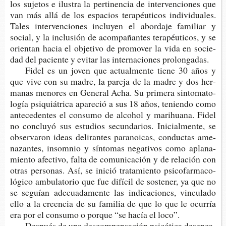
los suje­tos e ilus­tra la per­ti­nen­cia de inter­ven­cio­nes que
van más allá de los espa­cios tera­péu­ti­cos indi­vi­dua­les.
Tales inter­ven­cio­nes inclu­yen el abor­da­je fami­liar y
social, y la inclu­sión de acom­pa­ñan­tes tera­péu­ti­cos, y se
orien­tan hacia el obje­ti­vo de pro­mo­ver la vida en socie­
dad del pacien­te y evi­tar las inter­na­cio­nes prolongadas.
Fidel es un joven que actual­men­te tiene 30 años y
que vive con su madre, la pare­ja de la madre y dos her­
ma­nas meno­res en Gene­ral Acha. Su pri­me­ra sin­to­ma­to­
lo­gía psi­quiá­tri­ca apa­re­ció a sus 18 años, tenien­do como
ante­ce­den­tes el con­su­mo de alcohol y marihua­na. Fidel
no con­clu­yó sus estu­dios secun­da­rios. Ini­cial­men­te, se
obser­va­ron ideas deli­ran­tes para­noi­cas, con­duc­tas ame­
na­zan­tes, insom­nio y sín­to­mas nega­ti­vos como apla­na­
mien­to afec­ti­vo, falta de comu­ni­ca­ción y de rela­ción con
otras per­so­nas. Así, se inició tra­ta­mien­to psi­co­far­ma­co­
ló­gi­co ambu­la­to­rio que fue difí­cil de sos­te­ner, ya que no
se seguían ade­cua­da­men­te las indi­ca­cio­nes, vin­cu­la­do
ello a la creen­cia de su fami­lia de que lo que le ocu­rría
era por el con­su­mo o por­que “se hacía el loco”.
Des­pués de una des­com­pen­sa­ción psi­có­ti­ca des­en­ca­