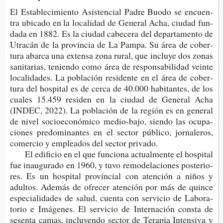
El Esta­ble­ci­mien­to Asis­ten­cial Padre Buodo se encuen­
tra ubi­ca­do en la loca­li­dad de Gene­ral Acha, ciu­dad fun­
da­da en 1882. Es la ciu­dad cabe­ce­ra del depar­ta­men­to de
Utra­cán de la pro­vin­cia de La Pampa. Su área de cober­
tu­ra abar­ca una exten­sa zona rural, que inclu­ye dos zonas
sani­ta­rias, tenien­do como área de res­pon­sa­bi­li­dad vein­te
loca­li­da­des. La pobla­ción resi­den­te en el área de cober­
tu­ra del hos­pi­tal es de cerca de 40.000 habi­tan­tes, de los
cua­les 15.459 resi­den en la ciu­dad de Gene­ral Acha
(INDEC, 2022). La pobla­ción de la región es en gene­ral
de nivel socio­eco­nó­mi­co medio-​bajo, sien­do las ocu­pa­
cio­nes pre­do­mi­nan­tes en el sec­tor públi­co, jor­na­le­ros,
comer­cio y emplea­dos del sec­tor privado.
El edi­fi­cio en el que fun­cio­na actual­men­te el hos­pi­tal
fue inau­gu­ra­do en 1960, y tuvo remo­de­la­cio­nes pos­te­rio­
res. Es un hos­pi­tal pro­vin­cial con aten­ción a niños y
adul­tos. Ade­más de ofre­cer aten­ción por más de quin­ce
espe­cia­li­da­des de salud, cuen­ta con ser­vi­cio de Labo­ra­
to­rio e Imá­ge­nes. El ser­vi­cio de Inter­na­ción cons­ta de
sesen­ta camas, inclu­yen­do sec­tor de Tera­pia Inten­si­va y