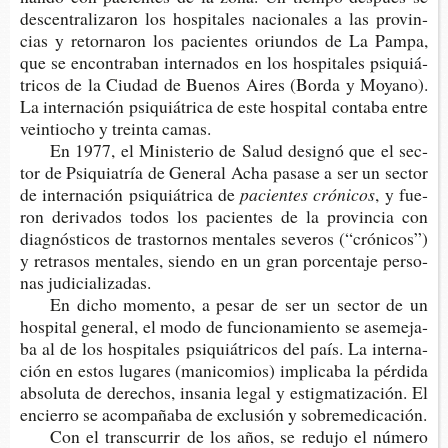
des­cen­tra­li­za­ron los hos­pi­ta­les nacio­na­les a las pro­vin­
cias y retor­na­ron los pacien­tes oriun­dos de La Pampa,
que se encon­tra­ban inter­na­dos en los hos­pi­ta­les psi­quiá­
tri­cos de la Ciu­dad de Bue­nos Aires (Borda y Moyano).
La inter­na­ción psi­quiá­tri­ca de este hos­pi­tal con­ta­ba entre
vein­tio­cho y trein­ta camas.
En 1977, el Minis­te­rio de Salud desig­nó que el sec­
tor de Psi­quia­tría de Gene­ral Acha pasa­se a ser un sec­tor
de inter­na­ción psi­quiá­tri­ca de
pacien­tes crónicos
,
y fue­
ron deri­va­dos todos los pacien­tes de la pro­vin­cia con
diag­nós­ti­cos de tras­tor­nos men­ta­les seve­ros (“cró­ni­cos”)
y retra­sos men­ta­les, sien­do en un gran por­cen­ta­je per­so­
nas judicializadas.
En dicho momen­to, a pesar de ser un sec­tor de un
hos­pi­tal gene­ral, el modo de fun­cio­na­mien­to se ase­me­ja­
ba al de los hos­pi­ta­les psi­quiá­tri­cos del país. La inter­na­
ción en estos luga­res (mani­co­mios) impli­ca­ba la pér­di­da
abso­lu­ta de dere­chos, insa­nia legal y estig­ma­ti­za­ción. El
encie­rro se acom­pa­ña­ba de exclu­sión y sobremedicación.
Con el trans­cu­rrir de los años, se redu­jo el núme­ro