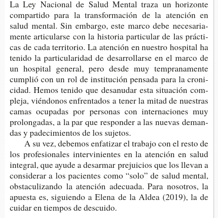
La Ley Nacio­nal de Salud Men­tal traza un hori­zon­te
com­par­ti­do para la trans­for­ma­ción de la aten­ción en
salud men­tal. Sin embar­go, este marco debe nece­sa­ria­
men­te arti­cu­lar­se con la his­to­ria par­ti­cu­lar de las prác­ti­
cas de cada terri­to­rio. La aten­ción en nues­tro hos­pi­tal ha
teni­do la par­ti­cu­la­ri­dad de desa­rro­llar­se en el marco de
un hos­pi­tal gene­ral, pero desde muy tem­pra­na­men­te
cum­plió con un rol de ins­ti­tu­ción pen­sa­da para la cro­ni­
ci­dad. Hemos teni­do que des­anu­dar esta situa­ción com­
ple­ja, vién­do­nos enfren­ta­dos a tener la mitad de nues­tras
camas ocu­pa­das por per­so­nas con inter­na­cio­nes muy
pro­lon­ga­das, a la par que res­pon­der a las nue­vas deman­
das y pade­ci­mien­tos de los sujetos.
A su vez, debe­mos enfa­ti­zar el tra­ba­jo con el resto de
los pro­fe­sio­na­les inter­vi­nien­tes en la aten­ción en salud
inte­gral, que ayude a des­ar­mar pre­jui­cios que los lle­van a
con­si­de­rar a los pacien­tes como “solo” de salud men­tal,
obs­ta­cu­li­zan­do la aten­ción ade­cua­da. Para noso­tros, la
apues­ta es, siguien­do a Elena de la Aldea (2019), la de
cui­dar en tiem­pos de descuido.