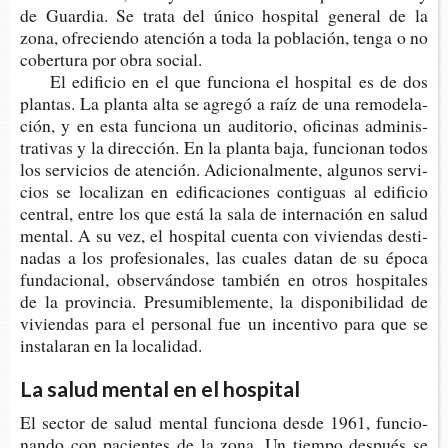
de Guar­dia. Se trata del único hos­pi­tal gene­ral de la
zona, ofre­cien­do aten­ción a toda la pobla­ción, tenga o no
cober­tu­ra por obra social.
El edi­fi­cio en el que fun­cio­na el hos­pi­tal es de dos
plan­tas. La plan­ta alta se agre­gó a raíz de una remo­de­la­
ción, y en esta fun­cio­na un audi­to­rio, ofi­ci­nas admi­nis­
tra­ti­vas y la direc­ción. En la plan­ta baja, fun­cio­nan todos
los ser­vi­cios de aten­ción. Adi­cio­nal­men­te, algu­nos ser­vi­
cios se loca­li­zan en edi­fi­ca­cio­nes con­ti­guas al edi­fi­cio
cen­tral, entre los que está la sala de inter­na­ción en salud
men­tal. A su vez, el hos­pi­tal cuen­ta con vivien­das des­ti­
na­das a los pro­fe­sio­na­les, las cua­les datan de su época
fun­da­cio­nal, obser­ván­do­se tam­bién en otros hos­pi­ta­les
de la pro­vin­cia. Pre­su­mi­ble­men­te, la dis­po­ni­bi­li­dad de
vivien­das para el per­so­nal fue un incen­ti­vo para que se
ins­ta­la­ran en la localidad.
La salud mental en el hospital
El sec­tor de salud men­tal fun­cio­na desde 1961, fun­cio­
nan­do con pacien­tes de la zona. Un tiem­po des­pués se