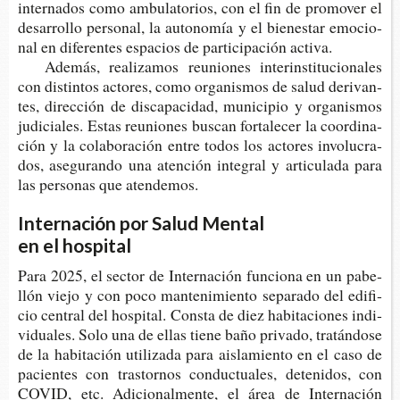
inter­na­dos como ambu­la­to­rios, con el fin de pro­mo­ver el
desa­rro­llo per­so­nal, la auto­no­mía y el bie­nes­tar emo­cio­
nal en dife­ren­tes espa­cios de par­ti­ci­pa­ción activa.
Ade­más, rea­li­za­mos reunio­nes inte­ri­ns­ti­tu­cio­na­les
con dis­tin­tos acto­res, como orga­nis­mos de salud deri­van­
tes, direc­ción de dis­ca­pa­ci­dad, muni­ci­pio y orga­nis­mos
judi­cia­les. Estas reunio­nes bus­can for­ta­le­cer la coor­di­na­
ción y la cola­bo­ra­ción entre todos los acto­res invo­lu­cra­
dos, ase­gu­ran­do una aten­ción inte­gral y arti­cu­la­da para
las per­so­nas que atendemos.
Internación por Salud Mental
en el hospital
Para 2025, el sec­tor de Inter­na­ción fun­cio­na en un pabe­
llón viejo y con poco man­te­ni­mien­to sepa­ra­do del edi­fi­
cio cen­tral del hos­pi­tal. Cons­ta de diez habi­ta­cio­nes indi­
vi­dua­les. Solo una de ellas tiene baño pri­va­do, tra­tán­do­se
de la habi­ta­ción uti­li­za­da para ais­la­mien­to en el caso de
pacien­tes con tras­tor­nos con­duc­tua­les, dete­ni­dos, con
COVID, etc. Adi­cio­nal­men­te, el área de Inter­na­ción