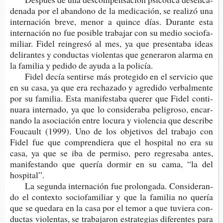
de­na­da por el aban­dono de la medi­ca­ción, se reali­zó una
inter­na­ción breve, menor a quin­ce días. Duran­te esta
inter­na­ción no fue posi­ble tra­ba­jar con su medio socio­fa­
mi­liar. Fidel rein­gre­só al mes, ya que pre­sen­ta­ba ideas
deli­ran­tes y con­duc­tas vio­len­tas que gene­ra­ron alar­ma en
la fami­lia y pedi­do de ayuda a la policía.
Fidel decía sen­tir­se más pro­te­gi­do en el ser­vi­cio que
en su casa, ya que era recha­za­do y agre­di­do ver­bal­men­te
por su fami­lia. Esta mani­fes­ta­ba que­rer que Fidel con­ti­
nua­ra inter­na­do, ya que lo con­si­de­ra­ba peli­gro­so, encar­
nan­do la aso­cia­ción entre locu­ra y vio­len­cia que des­cri­be
Fou­cault (1999). Uno de los obje­ti­vos del tra­ba­jo con
Fidel fue que com­pren­die­ra que el hos­pi­tal no era su
casa, ya que se iba de per­mi­so, pero regre­sa­ba antes,
mani­fes­tan­do que que­ría dor­mir en su cama, “la del
hospital”.
La segun­da inter­na­ción fue pro­lon­ga­da. Con­si­de­ran­
do el con­tex­to socio­fa­mi­liar y que la fami­lia no que­ría
que se que­da­ra en la casa por el temor a que tuvie­ra con­
duc­tas vio­len­tas, se tra­ba­ja­ron estra­te­gias dife­ren­tes para