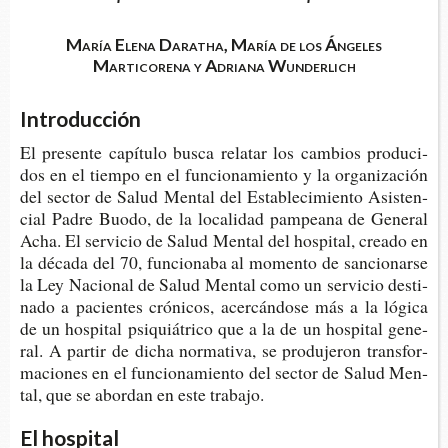
María Elena Daratha, María de los Ángeles
Marticorena y Adriana Wunderlich
Introducción
El pre­sen­te capí­tu­lo busca rela­tar los cam­bios pro­du­ci­
dos en el tiem­po en el fun­cio­na­mien­to y la orga­ni­za­ción
del sec­tor de Salud Men­tal del Esta­ble­ci­mien­to Asis­ten­
cial Padre Buodo, de la loca­li­dad pam­pea­na de Gene­ral
Acha. El ser­vi­cio de Salud Men­tal del hos­pi­tal, crea­do en
la déca­da del 70, fun­cio­na­ba al momen­to de san­cio­nar­se
la Ley Nacio­nal de Salud Men­tal como un ser­vi­cio des­ti­
na­do a pacien­tes cró­ni­cos, acer­cán­do­se más a la lógi­ca
de un hos­pi­tal psi­quiá­tri­co que a la de un hos­pi­tal gene­
ral. A par­tir de dicha nor­ma­ti­va, se pro­du­je­ron trans­for­
ma­cio­nes en el fun­cio­na­mien­to del sec­tor de Salud Men­
tal, que se abor­dan en este trabajo.
El hospital