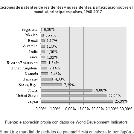
caciones de patentes de residentes y no residentes, participación sobre el 
mundial, principales países, 1960-2017
Fuente: elaboración propia con datos de World Development Indicators
El ran­king mun­dial de pedi­dos de patente
está enca­be­za­do por Japón, 
[3]