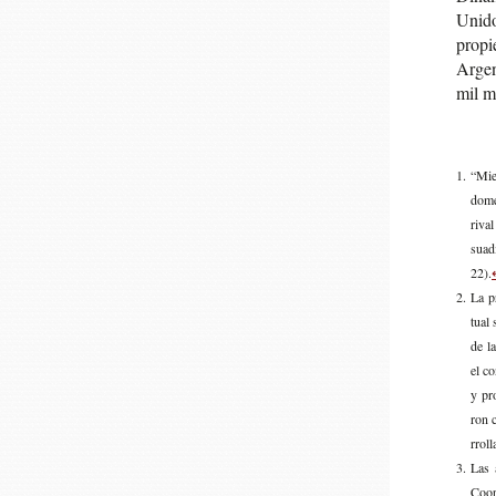
Uni­d
pro­p
Argen­
mil m
“Mien
domés
rival
sua­
22).
La p
tual 
de la
el co
y pr
ron c
rro­l
Las a
Coope