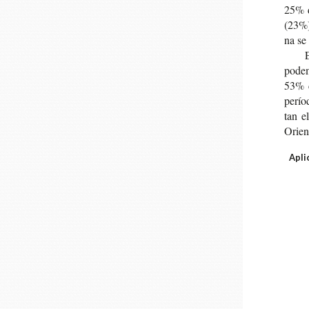
25% d
(23%)
na se
E
pode­m
53% de
perío
tan e
Orien
Apli