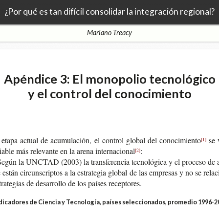
¿Por qué es tan difícil consolidar la integración regional?
Mariano Treacy
Apéndice 3: El monopolio tecnológico
y el control del conocimiento
 etapa actual de acu­mu­la­ción, el con­trol glo­bal del conocimiento
se v
[1]
ia­ble más rele­van­te en la arena internacional
:
[2]
egún la UNCTAD (2003) la trans­fe­ren­cia tec­no­ló­gi­ca y el pro­ce­so de
je están cir­cuns­crip­tos a la estra­te­gia glo­bal de las empre­sas y no se rela­c
tra­te­gias de desa­rro­llo de los paí­ses receptores.
dicadores de Ciencia y Tecnología, países seleccionados, promedio 1996-2