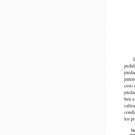
L
pedi­
pie­d
paten­
ce­so 
pie­da
ben a 
ca­li­
con­di
los pr
In
su