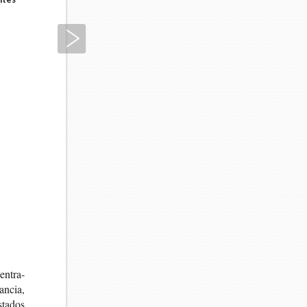
Siguiente
en­tra­
n­cia,
ta­dos