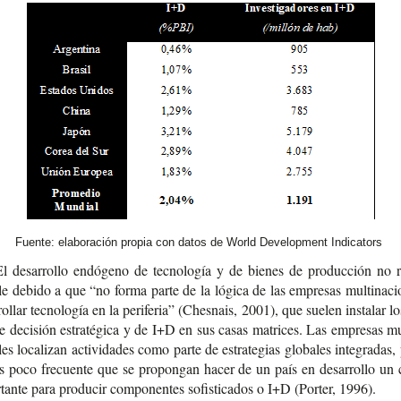
Fuente: elaboración propia con datos de World Development Indicators
l desa­rro­llo endó­geno de tec­no­lo­gía y de bie­nes de pro­duc­ción no r
le debi­do a que “no forma parte de la lógi­ca de las empre­sas mul­ti­na­cio
ro­llar tec­no­lo­gía en la peri­fe­ria” (Ches­nais, 2001), que sue­len ins­ta­lar l
e deci­sión estra­té­gi­ca y de I+D en sus casas matri­ces. Las empre­sas mul
­les loca­li­zan acti­vi­da­des como parte de estra­te­gias glo­ba­les inte­gra­das,
s poco fre­cuen­te que se pro­pon­gan hacer de un país en desa­rro­llo un c
tan­te para pro­du­cir com­po­nen­tes sofis­ti­ca­dos o I+D (Por­ter, 1996).