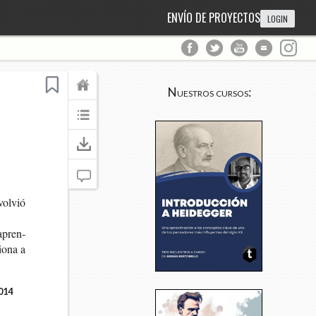
ENVÍO DE PROYECTOS
LOGIN
Nuestros cursos:
ol­vió
 apren­
io­na a
014