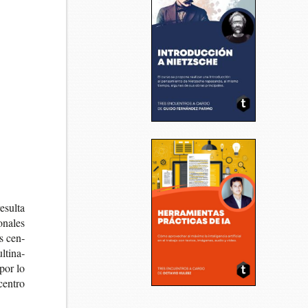
esul­ta
­na­les
os cen­
­ti­na­
 por lo
en­tro