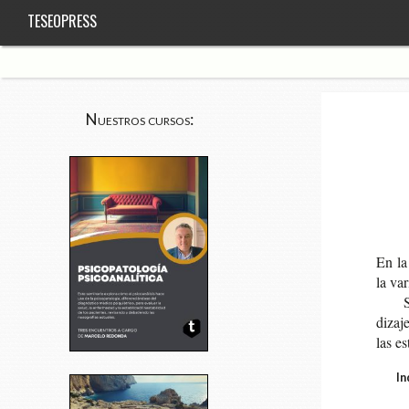
TESEOPRESS
Nuestros cursos:
En la
la var
S
di­za­
las es
In