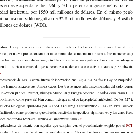
os en este aspec­to: entre 1960 y 2017 per­ci­bió ingre­sos netos por el 
ie­dad inte­lec­tual por 1550 mil millo­nes de dóla­res. En el mismo perío­
ti­na tuvo un saldo nega­ti­vo de 32,8 mil millo­nes de dóla­res y Bra­sil 
illo­nes de dóla­res (WDI).
­tras el viejo pro­tec­cio­nis­mo tra­ta­ba sobre man­te­ner los bie­nes de tus riva­les lejos de tu 
­ti­co, el nuevo pro­tec­cio­nis­mo en la eco­no­mía del cono­ci­mien­to tra­ta­ba sobre man­te­ner ale­j
 de los mer­ca­dos mun­dia­les ase­gu­rán­do­te un pri­vi­le­gio mono­pó­li­co sobre un acti­vo intan­gi­b
dien­do a tu rival ade­más de que te reco­noz­ca tu dere­cho a ese acti­vo” (Drahos y Braith­wai­t
↵
re­emi­nen­cia de EEUU como fuen­te de inno­va­ción ene l siglo XX no fue la Ley de Pro­pie­dad I
sino la impor­tan­cia de sus Uni­ver­si­da­des. Los tres avan­ces más tras­cen­den­ta­les del siglo fue­ron
 inver­sión públi­ca: Inter­net, Bio­lo­gía Mole­cu­lar y Ener­gía Nuclear. En todos estos casos E
no­ci­mien­to como parte del bien común más que en el de la pro­pie­dad inte­lec­tual. De los 327 f
o­duc­tos bio­ló­gi­cos apro­ba­dos por la Food And Drug Admi­nis­tra­tion (FDA) en 1991, sólo ci
la­si­fi­ca­dos como pro­duc­tos que ofre­cían bene­fi­cios tera­péu­ti­cos sig­ni­fi­ca­ti­vos y los cinco fue­
la­dos con fon­dos fede­ra­les (Drahos & Braith­wai­te, 2004).
↵
pli­ca­cio­nes de paten­te son aque­llas que cum­plen con el pro­ce­di­mien­to exi­gi­do por el
PCT
­ra­ton Treaty) o por la ofi­ci­na nacio­nal de paten­tes. Otor­ga dere­chos exclu­si­vos por inven­ci