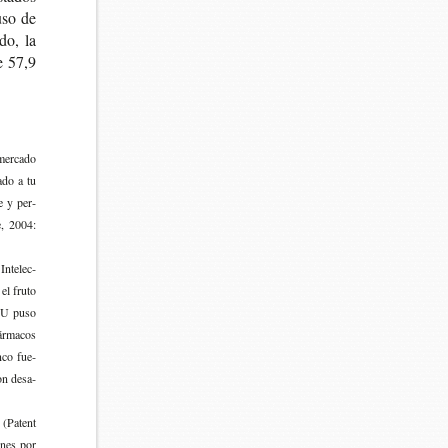
uso de
do, la
de 57,9
mer­ca­do
a­do a tu
le y per­
e, 2004:
nte­lec­
 el fruto
EUU puso
ár­ma­cos
nco fue­
ron desa­
(Patent
o­nes por