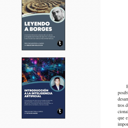
E
posi­b
desa­r
tros d
cio­na
que e
impor­