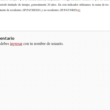
rio­do limi­ta­do de tiem­po, gene­ral­men­te 20 años. En este indi­ca­dor uti­li­za­mos la suma de los
ten­te de resi­den­tes (IP.​PAT.​RESD) y no resi­den­tes (IP.PAT.NRES)
↵
entario
 debes
ingresar
con tu nombre de usuario.