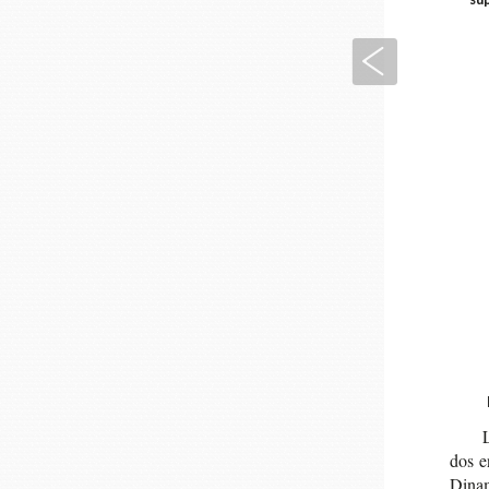
Anterior
L
dos e
Dina­