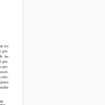
­te los
e pro­
de las
el pro­
la pro­
us­cri­
n relo­
ejo­res
per­der
más
ntes