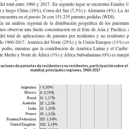
el total entre 1960 y 2017. En segun­do lugar se encuen­tra Esta­dos U
 y luego China (18%), Corea del Sur (7,3%) y Ale­ma­nia (4%). La Arg
 encuen­tra en el pues­to 26 con 151.235 paten­tes pedi­das (WDI).
n un aná­li­sis regio­nal de la dis­tri­bu­ción geo­grá­fi­ca de los paten­ta­m
os obser­var una fuer­te con­cen­tra­ción en el Este de Asia y Pací­fi­co,
l total de apli­ca­cio­nes de paten­tes por resi­den­tes y no resi­den­tes 
­do 1960-​2017. Amé­ri­ca del Norte (25%) y la Unión Euro­pea (11%) co
l podio, mien­tras que la con­tri­bu­ción de Amé­ri­ca Lati­na y el Cari­be
­te Medio y Norte de Áfri­ca (1%) y Áfri­ca Sub­saha­ria­na (0%) es margin
caciones de patentes de residentes y no residentes, participación sobre el 
mundial, principales regiones, 1960-2017