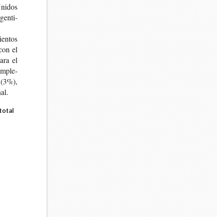
ni­dos
en­ti­
ien­tos
 con el
para el
m­ple­
 (3%),
al.
total