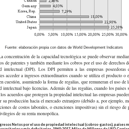
Fuente: elaboración propia con datos de World Development Indicators
a con­cen­tra­ción de la capa­ci­dad tec­no­ló­gi­ca se puede obser­var median
dos de paten­tes y tam­bién median­te los cobros por el uso de dere­chos d
ad inte­lec­tual (DPI). Los DPI per­mi­ten a las empre­sas posee­do­ras 
tes acce­der a ingre­sos extra­or­di­na­rios cuan­do se uti­li­za el pro­duc­to o 
en cues­tión, asu­mien­do la forma de rega­lías, que remu­ne­ran el uso de 
d inte­lec­tual bajo licen­cias. Ade­más de las rega­lías, cuan­do los paí­ses s
los acuer­dos que pro­te­gen la pro­pie­dad inte­lec­tual las empre­sas pue­de
zar su pro­duc­ción hacia el mer­ca­do extran­je­ro (debi­do a, por ejem­plo, m
­cio­nes de cos­tos labo­ra­les, o exen­cio­nes impo­si­ti­vas) sin el ries­go de 
i­vi­le­gios de su renta monopólica.
gresos Netos por el uso de propiedad intelectual (cobros-gastos), países 
peravitarios y más deficitarios, 1960-2017. Miles de Millones de USD Corrie