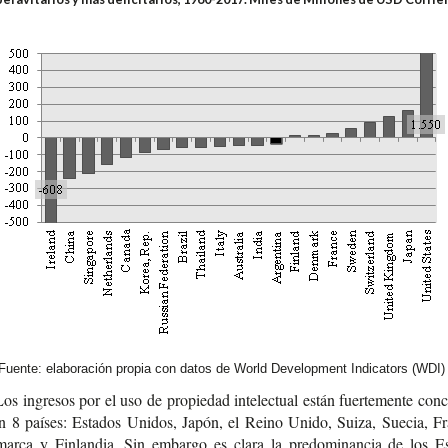
Fuente: elaboración propia con datos de World Development Indicators (WDI)
os ingre­sos por el uso de pro­pie­dad inte­lec­tual están fuer­te­men­te con­c
n 8 paí­ses: Esta­dos Uni­dos, Japón, el Reino Unido, Suiza, Sue­cia, Fra
mar­ca y Fin­lan­dia. Sin embar­go es clara la pre­do­mi­nan­cia de los Es