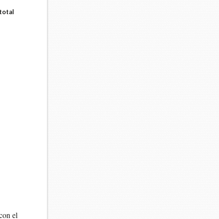
total
con el