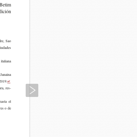
 Betim
di­ción
dre, Sao
u­da­des
ta­lia­na
Janai­na
 2019.
↵
Siguiente
­ra, res­
 hasta el
­res o de