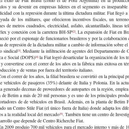
El éxito de Fiat Bra­sil (como el de Ford Argen­ti­na) en la pro­duc­c
­los y su deve­nir en empre­sas líde­res en el seg­men­to es inse­pa­ra­bl
i­ci­dad con la repre­sión duran­te la últi­ma dic­ta­du­ra mili­tar. Fiat llegó a 
uda de los mili­ta­res, que ofre­cie­ron incen­ti­vos fis­ca­les, un terre
nes de metros cua­dra­dos, elec­tri­ci­dad, asfal­to, alcan­ta­ri­lla­do, líneas tele
télex y cone­xión con la carre­te­ra BH-SP
. La expan­sión de Fiat en Bra­
[2]
ue­ció por el espio­na­je de fun­cio­na­rios bra­si­le­ros y por la cola­bo­ra­ción
­ma de repre­sión de la dic­ta­du­ra mili­tar a cam­bio de infor­ma­ción sobre e
o sindical
. Median­te la infil­tra­ción de agen­tes del Depar­ta­men­to d
[3]
ti­ca e Social (DOPS)
la Fiat logró des­ar­ti­cu­lar la orga­ni­za­ción de los tra
[4]
 y con­ver­tir­se con el correr de los años en la fábri­ca más exi­to­sa en tér
­duc­ción y de ven­tas por fuera del terri­to­rio italiano.
on el correr de los años, la filial bra­si­le­ra se con­vir­tió en la prin­ci­pal p
de vehícu­los de pasa­je­ros (35%) delan­te de Ita­lia y Polo­nia. En la actua
a gene­ra­do dece­nas de pro­vee­do­res de auto­par­tes en la región, emple
a de Betim a más de 20 mil per­so­nas y es uno de los prin­ci­pa­les pro­duc
or­ta­do­res de de vehícu­los en Bra­sil. Ade­más, en la plan­ta de Betim F
­la­do un Cen­tro Stile Fiat (el único fuera de Ita­lia) donde adap­ta los dife­
os a la reali­dad local del mercado
. Tam­bién tiene un cen­tro de Inves­ti­
[5]
­rro­llo que depen­de de Cen­tro Richer­che Fiat.
En 2009 pro­du­jo 700 mil vehícu­los para el mer­ca­do interno y más de 1