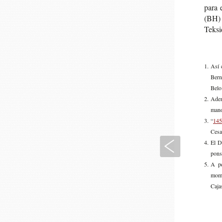
para 
(BH) t
Tek­si
Así 
Ber­
Belo
Ade­m
mano 
“
145
Cesa
Anterior
El DO
pon­s
A pes
momen
Caja