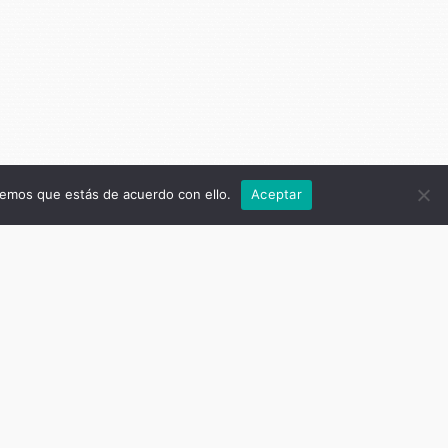
remos que estás de acuerdo con ello.
Aceptar
ción
R a
uctiva