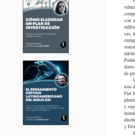
vehícu
com­pl
con ay
millo­
cas, 
enri­q
sis­te
mien­t
Polí­
do­res
de pro
C
to­ra 
Fiat h
plan­t
y exp
ins­ta
dise­ñ
y Desa