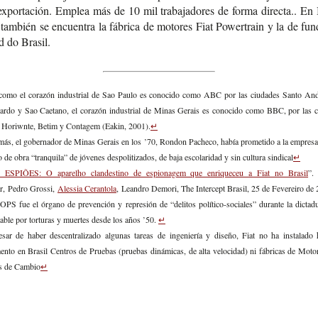
expor­ta­ción. Emplea más de 10 mil tra­ba­ja­do­res de forma direc­ta.. En
am­bién se encuen­tra la fábri­ca de moto­res Fiat Power­train y la de fun­
d do Brasil.
como el cora­zón indus­trial de Sao Paulo es cono­ci­do como ABC por las ciu­da­des Santo An
nar­do y Sao Cae­tano, el cora­zón indus­trial de Minas Gerais es cono­ci­do como BBC, por las ci
 Horiwn­te, Betim y Con­ta­gem (Eakin, 2001).
↵
ás, el gober­na­dor de Minas Gerais en los ’70, Ron­don Pache­co, había pro­me­ti­do a la empre­sa i
de obra “tran­qui­la” de jóve­nes des­po­li­ti­za­dos, de baja esco­la­ri­dad y sin cul­tu­ra sindical
↵
 ESPIÕES: O apa­rel­ho clan­des­tino de espio­na­gem que enri­que­ceu a Fiat no Brasil
”. 
r, Pedro Grossi,
Ales­sia Cerantola
, Lean­dro Demo­ri, The Inter­cept Bra­sil, 25 de Feve­rei­ro de
PS fue el órgano de pre­ven­ción y repre­sión de “deli­tos político-​sociales” duran­te la dic­ta­du
a­ble por tor­tu­ras y muer­tes desde los años ’50.
↵
ar de haber des­cen­tra­li­za­do algu­nas tareas de inge­nie­ría y dise­ño, Fiat no ha ins­ta­la­do
­to en Bra­sil Cen­tros de Prue­bas (prue­bas diná­mi­cas, de alta velo­ci­dad) ni fábri­cas de Moto
s de Cambio
↵