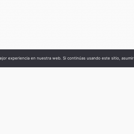
jor experiencia en nuestra web. Si continúas usando este sitio, asumi
Título de la publicación
¿Por qué es tan difícil consolidar la integra
regional?
Subtítulo de la publicación
Tensiones en la construcción del MERCOSU
través de un análisis de la integración prod
de la cadena automotriz