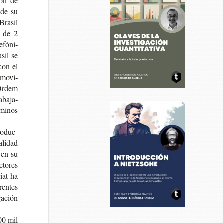
ión de
e de su
Bra­sil
no de 2
­fó­ni­
sil se
 con el
l movi­
e Ordem
­ba­ja­
­mi­nos
ro­duc­
­li­dad
a en su
­to­res
iat ha
ren­tes
ga­ción
00 mil