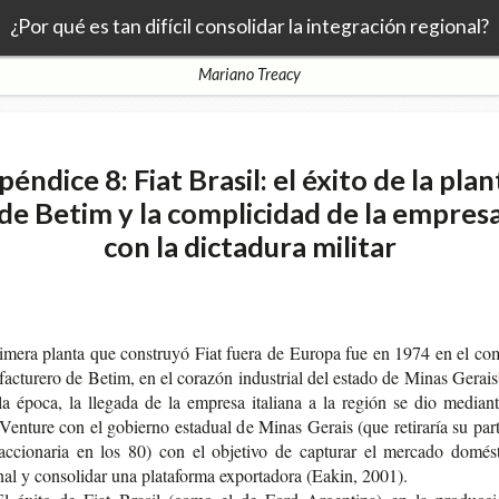
¿Por qué es tan difícil consolidar la integración regional?
Mariano Treacy
péndice 8: Fiat Brasil: el éxito de la plan
de Betim y la complicidad de la empres
con la dictadura militar
­me­ra plan­ta que cons­tru­yó Fiat fuera de Euro­pa fue en 1974 en el com
ac­tu­re­ro de Betim, en el cora­zón indus­trial del esta­do de Minas Gerais
la época, la lle­ga­da de la empre­sa ita­lia­na a la región se dio median
Ven­tu­re con el gobierno esta­dual de Minas Gerais (que reti­ra­ría su par­ti
ccio­na­ria en los 80) con el obje­ti­vo de cap­tu­rar el mer­ca­do domés­
nal y con­so­li­dar una pla­ta­for­ma expor­ta­do­ra (Eakin, 2001).