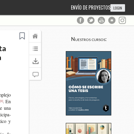
ENVÍO DE PROYECTOS
LOGIN
Nuestros cursos:
ta
a
­ple­jo
. En
[1]
­te una
­ci­pa­
ti­co y