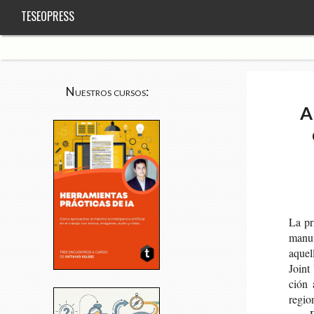
TESEOPRESS
Nuestros cursos:
A
La pri
manu­f
aque­l
Joint 
ción a
regio­