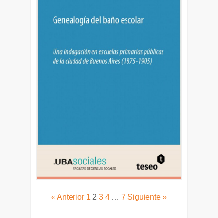
« Anterior
1
2
3
4
…
7
Siguiente »