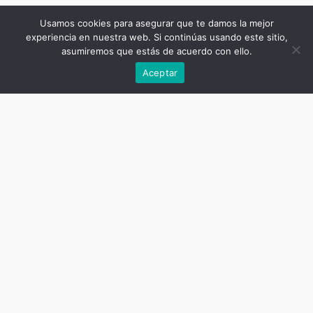
Usamos cookies para asegurar que te damos la mejor
experiencia en nuestra web. Si continúas usando este sitio,
asumiremos que estás de acuerdo con ello.
Anterior
Aceptar
Título de la publicación
Investigar en Cuerpo, Arte y
Comunicación
Subtítulo de la publicación
Perspectivas e intersecciones en la
producción de conocimiento
Autor
Martín Scarnatto,
Fabián Amilcar De Marziani
(compiladores)
Fecha
diciembre 26, 2019
Cantidad de páginas
424