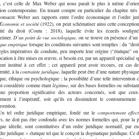
, c’est celle de Max Weber qui nous paraît le plus à même d’orien­
xion contem­po­raine. En tenant compte en par­ti­cu­lier du cha­pitre très
onsacre Weber aux rap­ports entre l’ordre éco­no­mique et l’ordre juri
Éco­no­mie et société
(1922), on peut sché­ma­ti­ser ainsi cette concep­tio
a­lité du droit (Coutu : 2018), laquelle évite les écueils sou­li­gn
eimer.
D’un point de vue sociologique,
on se trouve en pré­sence d’u
dique empirique
lorsque les condi­tions sui­vantes sont rem­plies : du “droi
ègles impé­ra­tives de conduite, peu importe leur ori­gine (“éta­tique” on
ca­tion à être mises en œuvre, si besoin est, par un appa­reil spé­cia­lisé spé
ent ins­ti­tué à cet effet ; cet appa­reil peut avoir recours, en cas de
rmité, à la
contrainte juridique
, laquelle peut être d’une nature phy­sique
ue, éthique ou psy­cho­lo­gique ; la pos­si­bi­lité d’une telle inter­ven­tion c
est consi­dé­rée comme étant
légitime
, sur des bases for­melles ou sub­stan­t
ne pro­por­tion signi­fi­ca­tive des acteurs concer­nés, soit que ceux-
rment à l’im­pé­ra­tif, soit qu’ils en dis­si­mulent le contour­ne­ment
avention.
Un tel ordre juri­dique empi­rique, fondé sur le
com­por­te­ment effect
rs, ne doit pas être confondu avec les normes for­melles qui, pour la p
dique idéelle, sont consti­tu­tives d’un ordre juri­dique nor­ma­tif, par e
dre juri­dique » éta­tique tel que le conçoit la dog­ma­tique juri­dique. Ce d