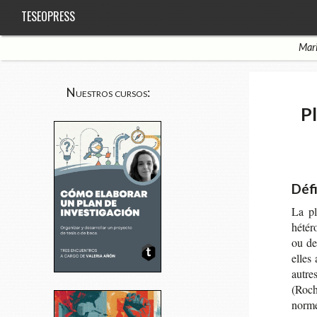
TESEOPRESS
Mari
Nuestros cursos:
P
Défi
La pl
hété­r
ou de 
elles 
autres
(Roche
norme