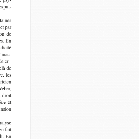
ex­pul­
­taines
 et par
non de
es. En
di­cité
’in­ac­
Ce cri­
delà de
re, les
i­cien
Weber,
u droit
être
et
en­sion
a­lyse
en fait
ch. En