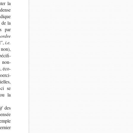
ter la
 dense
­dique
n de la
és par
n
ordre
t”,
i.e.
 non),
­ci­fi­
 non-​
, éco­
oer­ci­
ielles,
​ci se
 ou la
if
des
en­sée
xemple
er­nier