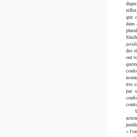
dique
réfle
que c
dans
plu­r
Sinzh
juri­
des r
ont vo
que­m
confo
no­miq
tive 
par u
confo
contr
acteu
juri­
« l’or