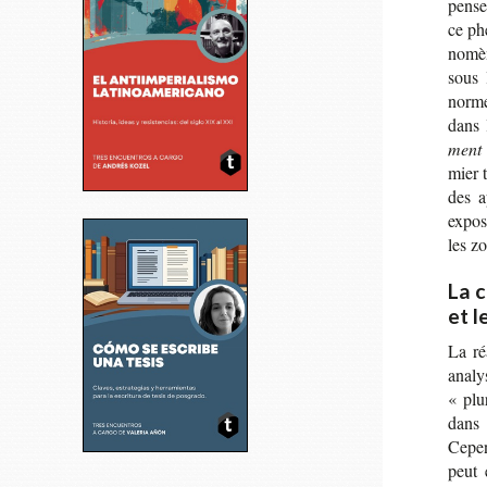
pen­se
ce phé
no­mèn
sous 
normes
dans 
ment 
mier 
des a
expo­s
les z
La 
et 
La réa
ana­ly
« plu
dans 
Cepen
peut 