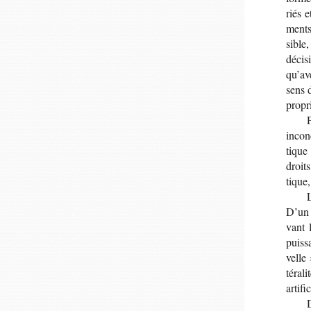
riés e
ments
sible,
déci­s
qu’av
sens d
pro­pr
incon­
tique 
droits
tique,
L
D’un c
vant l
puis­
velle 
té­ra­
arti­f
D