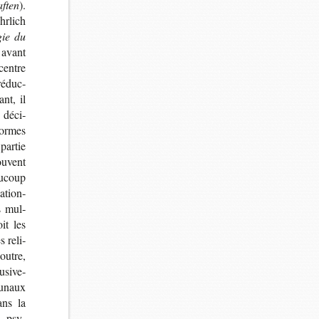
ften
).
r­lich
gie du
 avant
 centre
 réduc­
nt, il
déci­
 normes
par­tie
u­vent
u­coup
a­tion­
s mul­
it les
s reli­
outre,
­si­ve­
u­naux
ans la
, psy­