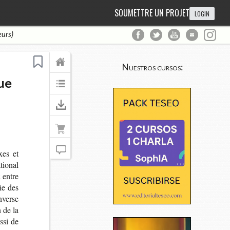
SOUMETTRE UN PROJET
LOGIN
eurs)
Nuestros cursos:
ue
xes et
tio­nal
t entre
mie des
n­verse
n de la
ssi de