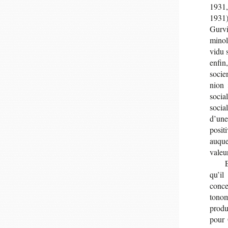
1931,
1931)
Gur­vi
mi­no­
vidu s
enfin,
so­ci
nion 
socia
social
d’une 
posi­t
auque
valeu
qu’il
conce
to­no
pro­d
pour 