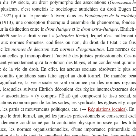
u du 19
siècle, au droit poly­morphe des asso­cia­tions (
Genossenscha
e
plu­sieurs, c’est tou­te­fois le socio­logue autri­chien du droit Eugen Eh
-​1922) qui fut le pre­mier à livrer, dans les
Fon­de­ments de la socio­lo­
(1913), une concep­tion théo­rique d’en­semble du phé­no­mène, fon­dée
ur la dis­tinc­tion entre le
droit étatique
et le
droit extra-étatique
. Ehr­lich
té­rêt sur le « droit vivant » (
lebendes Recht
), lequel n’est nul­le­ment
s aux normes for­melles, codi­fiées ou non, du droit de l’État : ce fai­sa
se les
normes de décision
aux
normes d’organisation.
Les normes de 
ont celles qui mono­po­lisent l’ac­ti­vité des juristes pro­fes­sion­nels. Ces
ent géné­ra­le­ment qu’à la solu­tion des litiges, et ne condensent qu’une 
e de la vie du droit. En effet, les acteurs sociaux résolvent le plus so
 conflits quo­ti­diens sans faire appel au droit for­mel. De manière bea
igni­fi­ca­tive, la vie sociale se voit ordon­née par des normes orga­ni­s
s, les­quelles sui­vant Ehr­lich découlent des règles internes/externes de
s « asso­cia­tions » (y com­pris l’État) qui com­posent le tissu social, so
ia­tions éco­no­miques de toutes sortes, les syn­di­cats, les églises et groupe
 les par­tis et mou­ve­ments poli­tiques, etc. (→
Régu­la­tions locales
). En 
que le droit for­mel, auquel les juristes pro­fes­sion­nels se consacrent exclu
 demeure condi­tionné par la contrainte phy­sique impo­sée par les tri­b
iques, les normes orga­ni­sa­tion­nelles, d’une impor­tance pri­mor­diale d
la­tion de la vie sociale, appellent des sanc­tions (morales, éco­no­miques