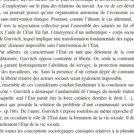
t d’em­ployeurs sur le plan des rela­tions du tra­vail. Au vu de ces déve­
, on pour­rait pen­ser qu’une orga­ni­sa­tion auto­nome de l’éco­no­mie es
 sans inter­ven­tion éta­tique. Pour­tant, comme l’illustre le cas alle­mand,
if vers la négo­cia­tion col­lec­tive pour l’en­semble des sala­riés ne fut ef
ec l’aide de l’État. En fait, l’émer­gence d’un authen­tique « corps socia
e Gur­vitch, lequel implique une trans­for­ma­tion fon­da­men­tale des rap­p
iété, demeure impos­sible sans l’in­ter­ven­tion de l’État.
Par ailleurs, en carac­té­ri­sant l’État en tant que déten­teur de la cont
di­tion­née, Gur­vitch oppose contrainte et liberté. Or, seule la contrain
a garanti his­to­ri­que­ment l’abo­li­tion du ser­vage, la pro­tec­tion mini­m
 des tra­vailleurs, etc. Sans la pré­sence d’un cer­tain degré de contrain
 la liberté rela­tive des acteurs sociaux serait éga­le­ment impossible.
’en­semble de ces consi­dé­rants conduit Sinz­hei­mer à la conclu­sion sui
ôté « Gur­vitch a démas­qué l’uni­la­té­ra­lité de l’image du monde éta­tist
aquelle seul l’État paraît être la force créa­trice der­rière le droit […]
sance qui pos­sède la solu­tion du pro­blème d’une com­mu­nauté social
». (p.186). De l’autre, Gur­vitch s’ex­pose tou­te­fois au même reproche d’
lité, en occul­tant le rôle de l’État dans la for­ma­tion de la vie sociale. Il dis
i­ciel­le­ment l’État de la vie sociale.
e toutes les concep­tions socio­lo­giques clas­siques rela­tives à la plu­ra­lit