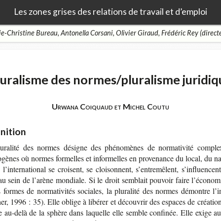
Les zones grises des relations de travail et d’emploi
e-Christine Bureau, Antonella Corsani, Olivier Giraud, Frédéric Rey (direct
luralisme des normes/pluralisme juridiq
Urwana Coiquaud et Michel Coutu
nition
u­ra­lité des normes désigne des phé­no­mènes de nor­ma­ti­vité com­ple
o­gènes où normes for­melles et infor­melles en pro­ve­nance du local, du na
l’in­ter­na­tio­nal se croisent, se cloi­sonnent, s’en­tre­mêlent, s’in­fluencen
au sein de l’arène mon­diale. Si le droit sem­blait pou­voir faire l’éco­no­
 formes de nor­ma­ti­vi­tés sociales, la plu­ra­lité des normes démontre l’i
r, 1996 : 35). Elle oblige à libé­rer et décou­vrir des espaces de créa­tio
 au-​delà de la sphère dans laquelle elle semble confi­née. Elle exige au