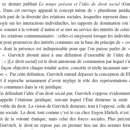
 ce der­nier publiait
Le temps pré­sent et l’idée de droit social
(Gur­
. Dans cet ouvrage appa­raît le concept même de « plu­ra­lisme juri­di
tch part de la diver­sité des rela­tions sociales, les­quelles reposent dans 
lo­gie sur les inter­ac­tions indi­vi­duelles, les rap­ports de domi­na­tion (où l
e sou­met à la volonté d’au­trui et se met au ser­vice des inté­rêts de celui-​
 les rela­tions com­mu­nau­taires : celles-​ci sur­gissent lorsque les indi­vi­du
ent pour pour­suivre des inté­rêts com­muns sur la base du prin­cipe de « c
» dont la pré­sence est indis­pen­sable pour que l’on puisse par­ler de «
l ». Gur­vitch abou­tit ainsi à une défi­ni­tion d’en­semble de l’idée de
 : « [Le droit social] est le droit auto­nome de com­mu­nion par lequel s’i
façon objec­tive chaque tota­lité active, concrète et réelle incar­nant une
ive ». Par cette défi­ni­tion, Gur­vitch entend dépas­ser la concep­tion de Eh
l il reproche notam­ment d’avoir négligé le rôle des repré­sen­ta­tions 
rs com­munes dans la vie juridique.
En défen­dant l’idée d’un droit social pur, Gur­vitch s’op­pose évi­dem­men
 appelle l’éta­tisme juri­dique, sui­vant lequel l’État demeure la seule 
­vable du droit. La vision de Gur­vitch demeure, tout à l’op­posé, celle de
­mie sociale. Le droit, tout comme c’est le cas chez Eugen Ehr­lich, n’est 
uit de la volonté éta­tique, mais celui des forces sociales. Plus pré­ci­sé
Gur­vitch, le droit ne repose pas en pre­mier lieu sur des normes for­m