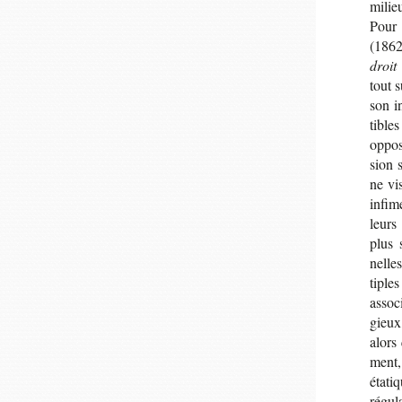
milie
Pour 
(1862
droit
tout s
son in
tible
oppo
sion s
ne vis
infim
leurs
plus s
nelle
tiple
asso­c
gieux,
alors 
ment,
éta­t
régu­