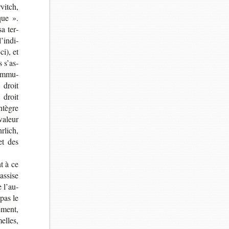
vitch,
que ».
sa ter­
’in­di­
ci), et
s s’as­
om­mu­
 droit
 droit
n­tègre
 valeur
r­lich,
et des
t à ce
assise
 l’au­
pas le
­ment,
elles,