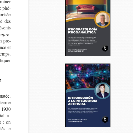
­mi­ner
le phé­
­ri­sée
ité des
é­sents
o­pre­
n pre­
nce et
temps,
li­quer
e
ta­tée,
e terme
s 1930
ial ».
s : on
dès le