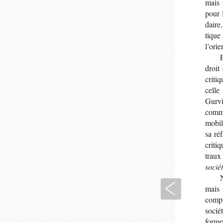
mais p
pour 
daire
tique
l’orie
E
droit
cri­t
celle
Gur­v
comme 
mobi­l
sa ré
cri­t
trau
socié
Précédent
mais 
com­pr
sociét
formes