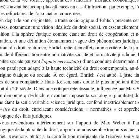
s) sou­vent beau­coup plus effi­caces en cas d’in­frac­tion, par exemple, l’
es réfrac­taires de l’as­so­cia­tion concernée.
n dépit de son ori­gi­na­lité, le traité socio­lo­gique d’Erh­lich pré­sente cer
esses, notam­ment une vision idéa­li­sée du droit social, vu essen­tiel­le­ment
si­tion à la sphère éta­tique comme étant un droit de coopé­ra­tion et 
na­tion, et une défi­ni­tion éton­nam­ment vague des phé­no­mènes juri­diqu
pi­rant du droit cou­tu­mier, Ehr­lich retient en effet comme cri­tère de la juri­
c de dif­fé­ren­cia­tion entre nor­ma­ti­vité sociale et nor­ma­ti­vité juri­dique, l
­bi­lité sociale (suivant
l’opi­nio necessitatis
) d’une conduite déter­mi­née. 
lou paraît peu adapté à la haute tech­ni­cité du droit contem­po­rain, au-​
i­gine éta­tique ou sociale. À cet égard, Ehr­lich s’est attiré, à juste tit
es de son com­pa­triote Hans Kel­sen, sans doute le plus impor­tant théo­r
oit du 20
siècle. Dans une cri­tique reten­tis­sante, influen­cée par Max 
e
n démontre qu’Erh­lich, en vou­lant impo­ser la socio­lo­gie (plu­ra­liste) d
 étant la seule véri­table science juri­dique, confond inextricablement
r-être
du droit, entre­la­çant consi­dé­ra­tions « nor­ma­tives » et appré­h
lo­gique des faits juridiques.
Nous revien­drons ulté­rieu­re­ment sur l’ap­port de Max Weber à l’an
lo­gique de la plu­ra­lité du droit, apport qui nous semble tou­jours actuel, 
­tiel. Reve­nons plu­tôt à la contri­bu­tion mar­quante de Georges Gur­vit