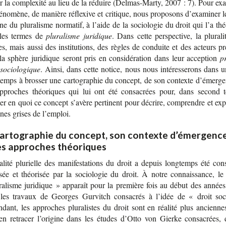
r la com­plexité au lieu de la réduire (Delmas-​Marty, 2007 : 7). Pour exa
­no­mène, de manière réflexive et cri­tique, nous pro­po­sons d’exa­mi­ner 
e du plu­ra­lisme nor­ma­tif, à l’aide de la socio­lo­gie du droit qui l’a théo
les termes de
plu­ra­lisme juridique
. Dans cette pers­pec­tive, la plu­ra­l
, mais aussi des ins­ti­tu­tions, des règles de conduite et des acteurs pr
la sphère juri­dique seront pris en consi­dé­ra­tion dans leur acception
pr
sociologique
. Ainsi, dans cette notice, nous nous inté­res­se­rons dans u
temps à bros­ser une car­to­gra­phie du concept, de son contexte d’émer­ge
pproches théo­riques qui lui ont été consa­crées pour, dans second 
er en quoi ce concept s’avère per­ti­nent pour décrire, com­prendre et exp
ones grises de l’emploi.
cartographie du concept, son contexte d’émergenc
les approches théoriques
­lité plu­rielle des mani­fes­ta­tions du droit a depuis long­temps été cons
­sée et théo­ri­sée par la socio­lo­gie du droit. À notre connais­sance, l
­ra­lisme juri­dique » appa­raît pour la pre­mière fois au début des année
les tra­vaux de Georges Gur­vitch consa­crés à l’idée de « droit soc
­dant, les approches plu­ra­listes du droit sont en réa­lité plus ancienne
en retra­cer l’ori­gine dans les études d’Otto von Gierke consa­crées, 