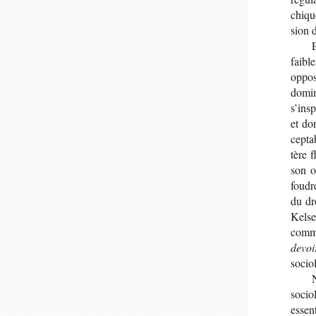
chique
sion d
E
fai­bl
oppo­
domi­
s’ins­
et don
cep­ta
tère f
son or
foudr
du dr
Kel­se
comme
devoi
socio­
socio­
essen