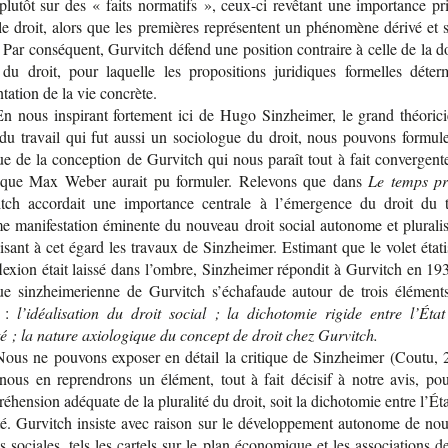
lu­tôt sur des « faits nor­ma­tifs », ceux-​ci revê­tant une impor­tance pr
le droit, alors que les pre­mières repré­sentent un phé­no­mène dérivé et 
. Par consé­quent, Gur­vitch défend une posi­tion contraire à celle de la d
 du droit, pour laquelle les pro­po­si­tions juri­diques for­melles déter­
n­ta­tion de la vie concrète.
n nous ins­pi­rant for­te­ment ici de Hugo Sinz­hei­mer, le grand théo­ri­
 du tra­vail qui fut aussi un socio­logue du droit, nous pou­vons for­mu­l
ique de la concep­tion de Gur­vitch qui nous paraît tout à fait conver­gent
 que Max Weber aurait pu for­mu­ler. Rele­vons que dans
Le temps pr
itch accor­dait une impor­tance cen­trale à l’émer­gence du droit du tr
mani­fes­ta­tion émi­nente du nou­veau droit social auto­nome et plu­ra­li
i­sant à cet égard les tra­vaux de Sinz­hei­mer. Esti­mant que le volet éta­t
flexion était laissé dans l’ombre, Sinz­hei­mer répon­dit à Gur­vitch en 19
ique sinz­hei­me­rienne de Gur­vitch s’écha­faude autour de trois élé­ment
x :
l’idéa­li­sa­tion du droit social ; la dicho­to­mie rigide entre l’État
té ; la nature axio­lo­gique du concept de droit chez Gurvitch.
Nous ne pou­vons expo­ser en détail la cri­tique de Sinz­hei­mer (Coutu, 
nous en repren­drons un élé­ment, tout à fait déci­sif à notre avis, po
é­hen­sion adé­quate de la plu­ra­lité du droit, soit la dicho­to­mie entre l’Éta
é. Gur­vitch insiste avec rai­son sur le déve­lop­pe­ment auto­nome de nou
 sociales, tels les car­tels sur le plan éco­no­mique et les asso­cia­tions d