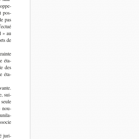
lop­pe­
t pos­
 le pas
fec­tué
l » au
orts de
rainte
te éta­
ale des
te éta­
­vante.
e, sui­
, seule
e nou­
uni­la­
­so­cie
é juri­