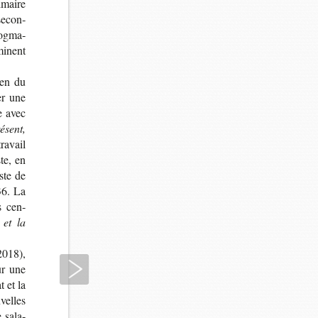
i­maire
secon­
og­ma­
minent
cien du
er une
e avec
ésent,
a­vail
ste, en
iste de
36. La
s cen­
 et la
2018),
Suivant
ur une
t et la
­velles
e sala­