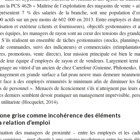
ns la PCS 462b « Maî­trise de l’ex­ploi­ta­tion des maga­sins de vente » ai
epré­sentent 7 % des sala­riés de la branche, soit une popu­la­tion d’en­
0 actifs sur un peu moins de 602 000 en 2013. Entre employés et direc
i­sa­tion et exté­rieur (clients et four­nis­seurs), objec­tifs ges­tion­naires et 
des équipes, les mana­gers de rayon sont au cœur des ten­sions des grande
 S’ils réa­lisent un ensemble de tâches ges­tion­naires (stocks, plan­nings
 de com­mandes, suivi des indi­ca­teurs) et com­mer­ciales (réim­plan­ta­ti
res, pro­mo­tions, vente directe), leur mis­sion prin­ci­pale est bien le m
de leur équipe d’em­ployés de rayon et de ven­deurs. Lar­ge­ment terni 
­gnage au vitriol d’un ancien de chez Car­re­four (Guienne, Phi­lo­nenko, 
na­ge­ment en grande sur­face a fait peau neuve mais demeure néan­moin
cat face à des employés rému­né­rés le mini­mum afin de dimi­nuer les 
s de per­son­nel ». Mena­cés de licen­cie­ment s’ils n’at­teignent pas leurs
ces der­niers semblent devoir pra­ti­quer un mana­ge­ment impré­vi­sible, per­
 uti­li­ta­riste (Hoc­que­let, 2014).
zone grise comme incohérence des éléments
a relation d’emploi
tua­tion des mana­gers de proxi­mité – entre les employés et les cad
 supé­rieur – peut abou­tir à une cer­taine inco­hé­rence entre les trois él