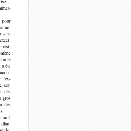
rise a
om­mer­
0 pour
ou­rant
on sens
excel­
po­si­
o­mène
­no­mie
e a été
é­rar­
 l’ex­
x, son
on des
 à gros
on des
es.
i­tué à
 allant
api­de­