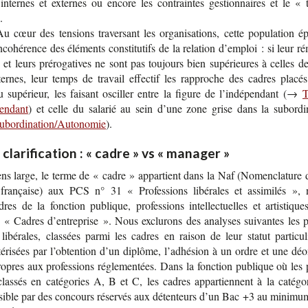
 internes et externes ou encore les contraintes ges­tion­naires et le « tr
.
u cœur des ten­sions tra­ver­sant les orga­ni­sa­tions, cette popu­la­tion 
co­hé­rence des élé­ments consti­tu­tifs de la rela­tion d’em­ploi : si leur r
n et leurs pré­ro­ga­tives ne sont pas tou­jours bien supé­rieures à celles d
­ternes, leur temps de tra­vail effec­tif les rap­proche des cadres pla­cé
 supé­rieur, les fai­sant oscil­ler entre la figure de l’in­dé­pen­dant (→
T
endant
) et celle du sala­rié au sein d’une zone grise dans la subor­di­n
ubordination/Autonomie
).
clarification : « cadre » vs « manager »
ns large, le terme de « cadre » appar­tient dans la Naf (Nomen­cla­ture d’
s fran­çaise) aux PCS n° 31 « Pro­fes­sions libé­rales et assi­mi­lés »,
es de la fonc­tion publique, pro­fes­sions intel­lec­tuelles et artis­tiqu
 « Cadres d’en­tre­prise ». Nous exclu­rons des ana­lyses sui­vantes les pr
libé­rales, clas­sées parmi les cadres en rai­son de leur sta­tut par­ti­cu­l
té­ri­sées par l’ob­ten­tion d’un diplôme, l’adhé­sion à un ordre et une déon
ropres aux pro­fes­sions régle­men­tées. Dans la fonc­tion publique où les 
clas­sés en caté­go­ries A, B et C, les cadres appar­tiennent à la caté­go­
­sible par des concours réser­vés aux déten­teurs d’un Bac +3 au mini­mu