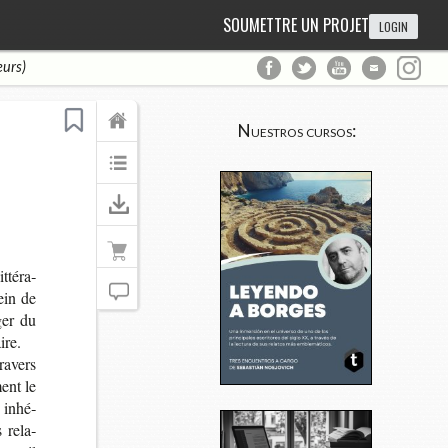
SOUMETTRE UN PROJET
LOGIN
eurs)
Nuestros cursos:
­té­ra­
sein de
­ger du
ire.
a­vers
ment le
 inhé­
s rela­