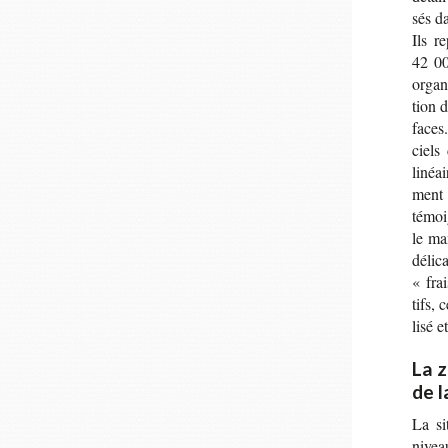
sés da
Ils r
42 00
orga­n
tion 
faces.
ciels
linéai
ment 
témoi
le ma
déli­
« frai
tifs, 
lisé et
La 
de l
La si
niveau