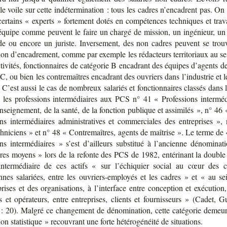
e voile sur cette indé­ter­mi­na­tion : tous les cadres n’en­cadrent pas. O
cer­tains « experts » for­te­ment dotés en com­pé­tences tech­niques et tra­v
équipe comme peuvent le faire un chargé de mis­sion, un ingé­nieur, un
de ou encore un juriste. Inver­se­ment, des non cadres peuvent se trou­
tion d’en­ca­dre­ment, comme par exemple les rédac­teurs ter­ri­to­riaux au s
c­ti­vi­tés, fonc­tion­naires de caté­go­rie B enca­drant des équipes d’agents d
 C, ou bien les contre­maîtres enca­drant des ouvriers dans l’in­dus­trie et l
C’est aussi le cas de nom­breux sala­riés et fonc­tion­naires clas­sés dans
les pro­fes­sions inter­mé­diaires aux PCS n° 41 « Pro­fes­sions inter­mé­
n­sei­gne­ment, de la santé, de la fonc­tion publique et assi­mi­lés », n° 46
ons inter­mé­diaires admi­nis­tra­tives et com­mer­ciales des entre­prises »
h­ni­ciens » et n° 48 « Contre­maîtres, agents de maî­trise ». Le terme de 
ons inter­mé­diaires » s’est d’ailleurs sub­sti­tué à l’an­cienne déno­mi­na­
res moyens » lors de la refonte des PCS de 1982, enté­ri­nant la double 
inter­mé­diaire de ces actifs « sur l’échi­quier social au cœur des c
nes sala­riées, entre les ouvriers-​employés et les cadres » et « au se
prises et des orga­ni­sa­tions, à l’in­ter­face entre concep­tion et exé­cu­tion
 et opé­ra­teurs, entre entre­prises, clients et four­nis­seurs » (Cadet, Gu
: 20). Mal­gré ce chan­ge­ment de déno­mi­na­tion, cette caté­go­rie demeu
tion sta­tis­tique » recou­vrant une forte hété­ro­gé­néité de situations.