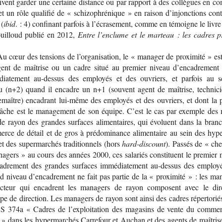
ivent gar­der une cer­taine dis­tance ou par rap­port à des col­lègues en com
et un rôle qua­li­fié de « schi­zo­phré­nique » en rai­son d’in­jonc­tions cont
 (
ibid
. : 4) confi­nant par­fois à l’écra­se­ment, comme en témoigne le livre
uilloud publié en 2012,
Entre l’en­clume et le mar­teau : les cadres p
.
u cœur des ten­sions de l’or­ga­ni­sa­tion, le « mana­ger de proxi­mité » e
ent de maî­trise ou un cadre situé au pre­mier niveau d’en­ca­dre­ment
dia­te­ment au-​dessus des employés et des ouvriers, et par­fois au 
u (n+2) quand il encadre un n+1 (sou­vent agent de maî­trise, tech­ni­c
e­maître) enca­drant lui-​même des employés et des ouvriers, et dont la pr
tâche est le mana­ge­ment de son équipe. C’est le cas par exemple des
de rayon des grandes sur­faces ali­men­taires, qui évo­luent dans la bran
erce de détail et de gros à pré­do­mi­nance ali­men­taire au sein des hype
t des super­mar­chés tra­di­tion­nels (hors
hard-discount
). Pas­sés de « che
a­gers » au cours des années 2000, ces sala­riés consti­tuent le pre­mier 
ca­dre­ment des grandes sur­faces immé­dia­te­ment au-​dessus des employ
 niveau d’en­ca­dre­ment ne fait pas par­tie de la « proxi­mité » : les ma
c­teur qui encadrent les mana­gers de rayon com­posent avec le dire
pe de direc­tion. Les mana­gers de rayon sont ainsi des cadres réper­to­ri
S 374a « Cadres de l’ex­ploi­ta­tion des maga­sins de vente du com­me
 » dans les hyper­mar­chés Car­re­four et Auchan et des agents de maî­tris