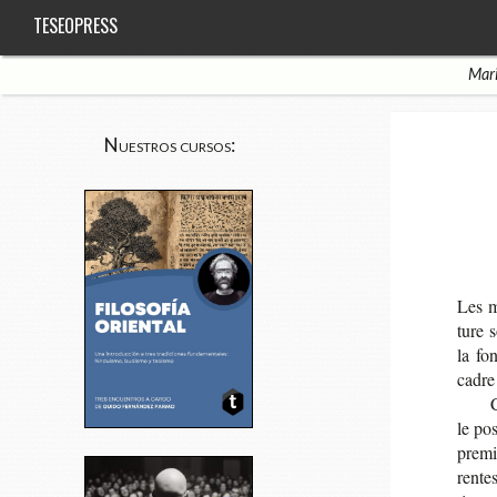
TESEOPRESS
Mari
Nuestros cursos:
Les ma
ture s
la fon
cadre 
le pos
pre­m
rentes