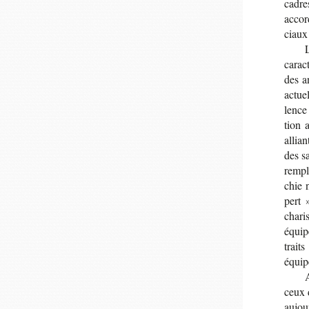
cadre
accord
ciaux 
carac­
des an
actue
lence
tion 
allian
des sa
rem­p
chie 
pert 
char
équipe
trait
équipe
A
ceux d
aujour