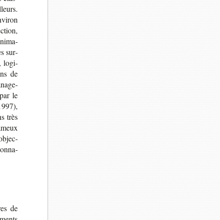
lleurs.
vi­ron
­tion,
ani­ma­
s sur­
, logi­
ons de
ana­ge­
par le
1997),
s très
fameux
 objec­
son­na­
res de
é­ments