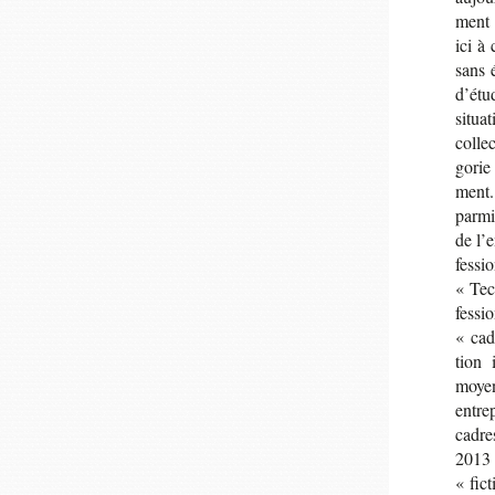
ment l
ici à 
sans 
d’étu
situa­
col­le
go­rie
ment. 
parmi 
de l’e
fes­si
« Tec
fes­si
« cad
tion 
moyen
entre­
cadres
2013 
« fic­