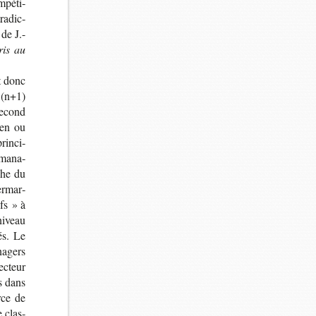
­pé­ti­
ra­dic­
 de J.-
ris au
st donc
 (n+1)
second
ien ou
in­ci­
 mana­
che du
r­mar­
fs » à
niveau
és. Le
na­gers
c­teur
és dans
rce de
e clas­