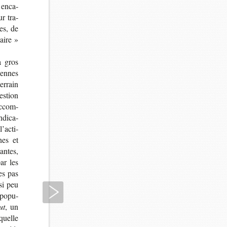
 enca­
ur tra­
les, de
iaire »
à gros
diennes
er­rain
es­tion
ac­com­
ndi­ca­
’ac­ti­
nes et
antes,
ar les
ies pas
ssi peu
Suivant
e popu­
ut
, un
aquelle