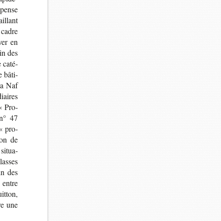
n pense
aillant
 cadre
ver en
ein des
e caté­
e bâti­
 la Naf
diaires
 « Pro­
, n° 47
« pro­
tion de
situa­
lasses
in des
, entre
it­ton,
re une