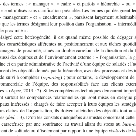
– des termes : « mana­ger », « cadre » et par­fois « hié­rar­chie » ou «
» sont uti­li­sés sans cla­ri­fi­ca­tion préa­lable. Les termes qui dési­gnent le
« mana­ge­ment » et « enca­dre­ment », paraissent lar­ge­ment sub­sti­tuab
ue les termes dési­gnant leur posi­tion dans l’or­ga­ni­sa­tion, « inter­mé­d
de proxi­mité ».
Mal­gré cette hété­ro­gé­néité, il est quand même pos­sible de déga­ger 
 les carac­té­ris­tiques affé­rentes au posi­tion­ne­ment et aux tâches quo­ti­
na­gers de proxi­mité, situés au double car­re­four de la direc­tion et du t
ussi des équipes et de l’en­vi­ron­ne­ment externe : « l’or­ga­ni­sa­tion, la g
e et en par­tie admi­nis­tra­tive de l’ac­ti­vité d’une équipe de sala­riés ; l’
e­ment des objec­tifs don­nés par la hié­rar­chie, avec des pro­ces­sus et des i
de suivi à com­plé­ter (
reporting
) ; pour cer­tains, le déve­lop­pe­ment de l
com­mer­ciale de l’équipe, des res­pon­sa­bi­li­tés face aux clients exter
nes » (Apec, 2013 : 2). Si les com­pé­tences tech­niques demeurent impor­t
nt sur­tout les com­pé­tences rela­tion­nelles qui sont mises en exergue p
i­paux inté­res­sés : char­gés de faire accep­ter à leurs équipes les stra­té­g
urs claires de l’or­ga­ni­sa­tion, ils doivent atteindre des objec­tifs tout au
tes (
ibid
. : 3). D’où les constats quel­que­fois alar­mistes concer­nant cett
n carac­té­ri­sée par une souf­france au tra­vail allant du stress au
burn-o
­ment de soli­tude ou d’iso­le­ment par rap­port à une équipe vis-​à-vis de l