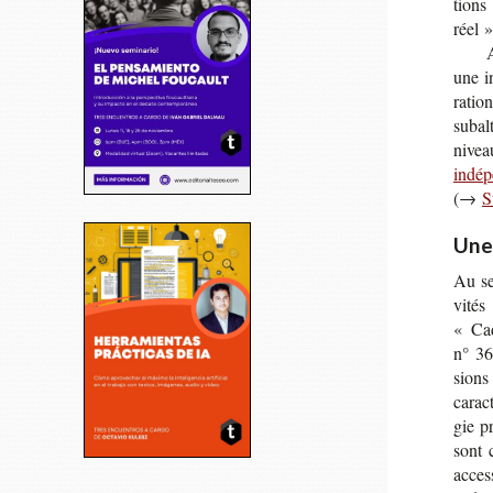
tions
réel »
A
une in
ra­tio
subal
niveau
indép
(→
S
Une 
Au se
vi­té
« Cadr
n° 36
sions 
carac­
gie p
sont 
acces