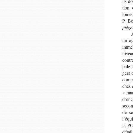
ils do
tion, 
toires
P. Bo
piège
A
un ag
immé­
nivea
contr
pale 
gers 
com­m
chés e
« man
d’en­
second
de se
l’équi
la PC
détail