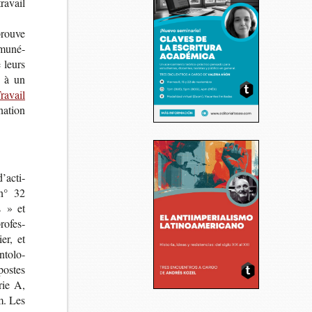
a­vail
éprouve
ému­né­
e leurs
s à un
ra­vail
a­tion
ac­ti­
 n° 32
es » et
o­fes­
ier, et
­to­lo­
postes
rie A,
m. Les