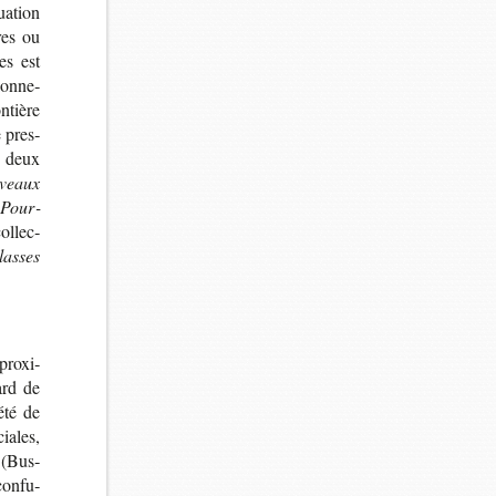
a­tion
res ou
res est
ion­ne­
n­tière
e pres­
e deux
­veaux
 Pour­
l­lec­
lasses
 proxi­
ard de
été de
ciales,
 (Bus­
confu­