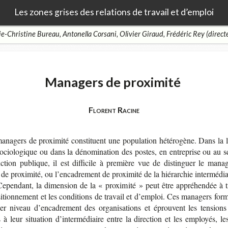
Les zones grises des relations de travail et d’emploi
e-Christine Bureau, Antonella Corsani, Olivier Giraud, Frédéric Rey (direct
Managers de proximité
Florent Racine
na­gers de proxi­mité consti­tuent une popu­la­tion hété­ro­gène. Dans la lit
ocio­lo­gique ou dans la déno­mi­na­tion des postes, en entre­prise ou au 
c­tion publique, il est dif­fi­cile à pre­mière vue de dis­tin­guer le mana
de proxi­mité, ou l’en­ca­dre­ment de proxi­mité de la hié­rar­chie intermédia
Cepen­dant, la dimen­sion de la « proxi­mité » peut être appré­hen­dée à tr
i­tion­ne­ment et les condi­tions de tra­vail et d’em­ploi. Ces mana­gers for
ier niveau d’en­ca­dre­ment des orga­ni­sa­tions et éprouvent les ten­sions
 à leur situa­tion d’in­ter­mé­diaire entre la direc­tion et les employés, le