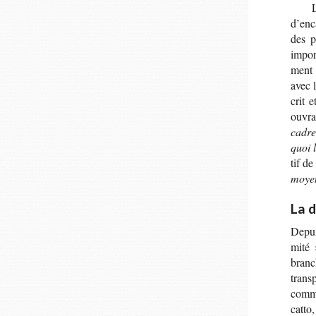
d’en­
des pr
impor­
ment a
avec l
crit 
ouvra
cadre
quoi 
tif d
moyen
La d
Depuis
mité 
branc
trans­
comme
catto