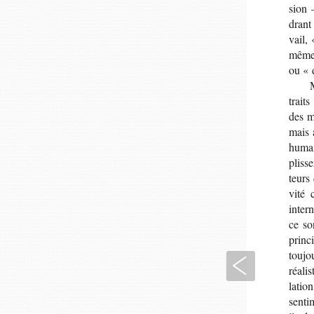
sion 
drant 
vail, 
même q
ou « 
traits
des ma
mais a
humain
plis­s
teurs 
vité 
inter
ce so
prin­c
tou­jo
Précédent
réa­lis
la­tio
sen­ti