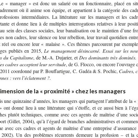
Le « mana­ger » est donc un sala­rié ou un fonc­tion­naire, placé en situ
ca­dre­ment où il anime son équipe, et appar­tient à la caté­go­rie des cad
o­fes­sions inter­mé­diaires. La lit­té­ra­ture sur les mana­gers et les cad
tante et donne lieu à de mul­tiples inter­ro­ga­tions rela­tives à leur posi­t
u sein des classes sociales, leur bana­li­sa­tion ou le main­tien d’une fro
es non cadres, leur silence ou leur rébel­lion, leur tra­vail quo­ti­dien entr
et réel ou encore leur « malaise ». Ces thèmes par­courent par exempl
ges publiés en 2015,
Le mana­ge­ment dés­in­carné. Essai sur les nou
s du Capitalisme
, de M.-A. Duja­rier, et
Des domi­nants très domi­nés.
les cadres acceptent leur servitude
, de G. Flocco, ou encore l’ou­vrage co
e 2011 coor­donné par P. Bouf­far­tigue, C. Gadéa & S. Pochic,
Cadres, c
nes : vers l’écla­te­ment ?
.
imension de la « proximité » chez les managers
 une quin­zaine d’an­nées, les mana­gers qui par­tagent l’at­tri­but de la «
» ont donné lieu à une lit­té­ra­ture qui s’étoffe, et ce aussi bien à l’ég
hes plu­tôt tech­niques, comme avec ces agents de maî­trise d’une soci
port (Gil­let, 2004), qu’à l’égard de branches admi­nis­tra­tives et com­mer­
 avec ces cadres et agents de maî­trise d’une entre­prise d’as­su­rance
, 2002). Un des pro­blèmes récur­rents demeure la pro­fu­sion – et la 