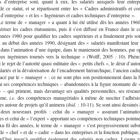
s d’en­tre­prise sont, quant à eux, les sala­riés aux­quels leur entre­p
é ce sta­tut, et se répar­tissent entre les « Cadres admi­nis­tra­tifs et c
d’en­tre­prise » et les « Ingé­nieurs et cadres tech­niques d’en­tre­prise ».
Le terme de « mana­ger » a quant à lui été uti­lisé dès les années 196
té­ri­ser les cadres état­su­niens, puis il s’est dif­fusé en France dans le c
nées 1980 pour qua­li­fier les cadres supé­rieurs et a fina­le­ment pris s
l au début des années 1990, dési­gnant des « sala­riés mani­fes­tant leur 
 dans l’ani­ma­tion d’une équipe, dans le manie­ment des hommes, par op
aux ingé­nieurs tour­nés vers la tech­nique » (Wolff, 2005 : 10). Phé­n
t le rejet de l’au­to­rité quasi mili­taire des « petits chefs », le désir d’au­to
la­riés et la déva­lo­ri­sa­tion de l’en­ca­dre­ment hié­rar­chique, l’an­cien cadr
lacé par le « mana­ger » : ce ne sont plus son posi­tion­ne­ment dans la hi
ni ses com­pé­tences tech­niques – aban­don­nées à la figure mon­tante de «
» – qui priment, mais davan­tage ses qua­li­tés per­son­nelles, ses réseau
isme,
i.e
. des com­pé­tences mana­gé­riales à même de sus­ci­ter l’adhé­si
s autour de pro­jets qu’il ani­mera (
ibid
. : 10-11). Se sont ainsi des­si­nés
s deux nou­veaux pro­fils : celui du « mana­ger » assu­rant l’ani­ma­ti
s et celui de « l’ex­pert » appor­tant ses com­pé­tences tech­niques pointu
u fil des années, le terme de « mana­ger » s’est pro­gres­si­ve­ment sub­st
e « chef » et de « cadre » dans les entre­prises et la fonc­tion publique,
­d’hui jus­qu’à qua­li­fier éga­le­ment des sala­riés non cadres. Levons r