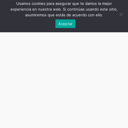
Usamos cookies para asegurar que te damos la mejor
experiencia en nuestra web. Si continúas usando este sitio,
asumiremos que estás de acuerdo con ello.
Aceptar
Titre de la publication
Les zones grises des relations de
travail et d’emploi
Sous-titre de la publication
Un dictionnaire sociologique Tome
1
Auteur
Marie-Christine Bureau, Antonella
Corsani, Olivier Giraud, Frédéric
Rey (directeurs)
Date
mars 6, 2019
Nombre de pages
680
ISBN livre imprimé
9781911693444