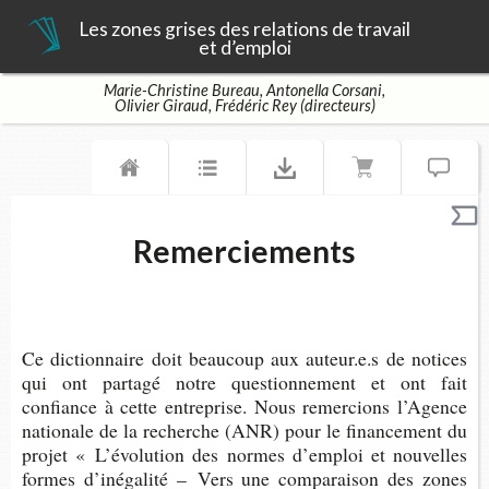
Les zones grises des relations de travail
et d’emploi
Marie-Christine Bureau, Antonella Corsani,
Olivier Giraud, Frédéric Rey (directeurs)
Remerciements
Ce dic­tion­naire doit beau­coup aux auteur.e.s de notices
qui ont par­tagé notre ques­tion­ne­ment et ont fait
confiance à cette entre­prise. Nous remer­cions l’Agence
natio­nale de la recherche (ANR) pour le finan­ce­ment du
pro­jet « L’évo­lu­tion des normes d’em­ploi et nou­velles
formes d’in­éga­lité – Vers une com­pa­rai­son des zones