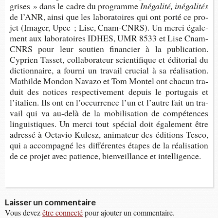
grises » dans le cadre du programme
Inéga­lité, inégalités
de l’ANR, ainsi que les labo­ra­toires qui ont porté ce pro­
jet (Ima­ger, Upec ; Lise, Cnam-​CNRS). Un merci éga­le­
ment aux labo­ra­toires IDHES, UMR 8533 et Lise Cnam-​
CNRS pour leur sou­tien finan­cier à la publi­ca­tion.
Cyprien Tas­set, col­la­bo­ra­teur scien­ti­fique et édi­to­rial du
dic­tion­naire, a fourni un tra­vail cru­cial à sa réa­li­sa­tion.
Mathilde Mon­don Navazo et Tom Mon­tel ont cha­cun tra­
duit des notices res­pec­ti­ve­ment depuis le por­tu­gais et
l’ita­lien. Ils ont en l’oc­cur­rence l’un et l’autre fait un tra­
vail qui va au-​delà de la mobi­li­sa­tion de com­pé­tences
lin­guis­tiques. Un merci tout spé­cial doit éga­le­ment être
adressé à Octa­vio Kulesz, ani­ma­teur des édi­tions Teseo,
qui a accom­pa­gné les dif­fé­rentes étapes de la réa­li­sa­tion
de ce pro­jet avec patience, bien­veillance et intelligence.
Laisser un commentaire
Vous devez
être connecté
pour ajouter un commentaire.