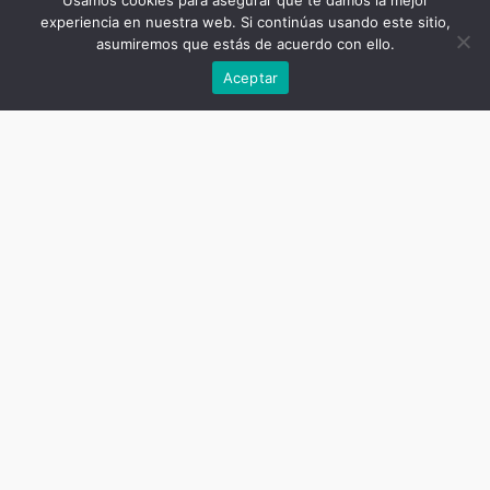
Usamos cookies para asegurar que te damos la mejor
experiencia en nuestra web. Si continúas usando este sitio,
asumiremos que estás de acuerdo con ello.
Précédent
Aceptar
Titre de la publication
Les zones grises des relations de
travail et d’emploi
Sous-titre de la publication
Un dictionnaire sociologique Tome
1
Auteur
Marie-Christine Bureau, Antonella
Corsani, Olivier Giraud, Frédéric
Rey (directeurs)
Date
mars 6, 2019
Nombre de pages
680
ISBN livre imprimé
9781911693444
ISBN ebook
9781911693437