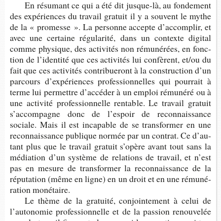
En résu­mant ce qui a été dit jusque-​là, au fon­de­ment
des expé­riences du tra­vail gra­tuit il y a sou­vent le mythe
de la « pro­messe ». La per­sonne accepte d’ac­com­plir, et
avec une cer­taine régu­la­rité, dans un contexte digi­tal
comme phy­sique, des acti­vi­tés non rému­né­rées, en fonc­
tion de l’iden­tité que ces acti­vi­tés lui confèrent, et/ou du
fait que ces acti­vi­tés contri­bue­ront à la construc­tion d’un
par­cours d’ex­pé­riences pro­fes­sion­nelles qui pour­rait à
terme lui per­mettre d’ac­cé­der à un emploi rému­néré ou à
une acti­vité pro­fes­sion­nelle ren­table. Le tra­vail gra­tuit
s’ac­com­pagne donc de l’es­poir de recon­nais­sance
sociale. Mais il est inca­pable de se trans­for­mer en une
recon­nais­sance publique nor­mée par un contrat. Ce d’au­
tant plus que le tra­vail gra­tuit s’opère avant tout sans la
média­tion d’un sys­tème de rela­tions de tra­vail, et n’est
pas en mesure de trans­for­mer la recon­nais­sance de la
répu­ta­tion (même en ligne) en un droit et en une rému­né­
ra­tion monétaire.
Le thème de la gra­tuité, conjoin­te­ment à celui de
l’au­to­no­mie pro­fes­sion­nelle et de la pas­sion renou­ve­lée