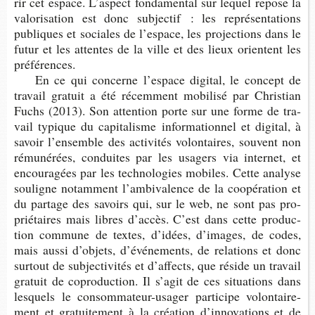
rir cet espace. L’as­pect fon­da­men­tal sur lequel repose la
valo­ri­sa­tion est donc sub­jec­tif : les repré­sen­ta­tions
publiques et sociales de l’es­pace, les pro­jec­tions dans le
futur et les attentes de la ville et des lieux orientent les
préférences.
En ce qui concerne l’es­pace digi­tal, le concept de
tra­vail gra­tuit a été récem­ment mobi­lisé par Chris­tian
Fuchs (2013). Son atten­tion porte sur une forme de tra­
vail typique du capi­ta­lisme infor­ma­tion­nel et digi­tal, à
savoir l’en­semble des acti­vi­tés volon­taires, sou­vent non
rému­né­rées, conduites par les usa­gers via inter­net, et
encou­ra­gées par les tech­no­lo­gies mobiles. Cette ana­lyse
sou­ligne notam­ment l’am­bi­va­lence de la coopé­ra­tion et
du par­tage des savoirs qui, sur le web, ne sont pas pro­
prié­taires mais libres d’ac­cès. C’est dans cette pro­duc­
tion com­mune de textes, d’idées, d’images, de codes,
mais aussi d’ob­jets, d’évé­ne­ments, de rela­tions et donc
sur­tout de sub­jec­ti­vi­tés et d’af­fects, que réside un tra­vail
gra­tuit de copro­duc­tion. Il s’agit de ces situa­tions dans
les­quels le consommateur-​usager par­ti­cipe volon­tai­re­
ment et gra­tui­te­ment à la créa­tion d’in­no­va­tions et de