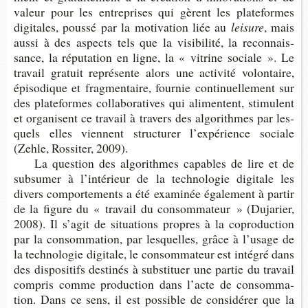
valeur pour les entre­prises qui gèrent les pla­te­formes
digi­tales, poussé par la moti­va­tion liée au
leisure
, mais
aussi à des aspects tels que la visi­bi­lité, la recon­nais­
sance, la répu­ta­tion en ligne, la « vitrine sociale ». Le
tra­vail gra­tuit repré­sente alors une acti­vité volon­taire,
épi­so­dique et frag­men­taire, four­nie conti­nuel­le­ment sur
des pla­te­formes col­la­bo­ra­tives qui ali­mentent, sti­mulent
et orga­nisent ce tra­vail à tra­vers des algo­rithmes par les­
quels elles viennent struc­tu­rer l’ex­pé­rience sociale
(Zehle, Ros­si­ter, 2009).
La ques­tion des algo­rithmes capables de lire et de
sub­su­mer à l’in­té­rieur de la tech­no­lo­gie digi­tale les
divers com­por­te­ments a été exa­mi­née éga­le­ment à par­tir
de la figure du « tra­vail du consom­ma­teur » (Duja­rier,
2008). Il s’agit de situa­tions propres à la copro­duc­tion
par la consom­ma­tion, par les­quelles, grâce à l’usage de
la tech­no­lo­gie digi­tale, le consom­ma­teur est inté­gré dans
des dis­po­si­tifs des­ti­nés à sub­sti­tuer une par­tie du tra­vail
com­pris comme pro­duc­tion dans l’acte de consom­ma­
tion. Dans ce sens, il est pos­sible de consi­dé­rer que la