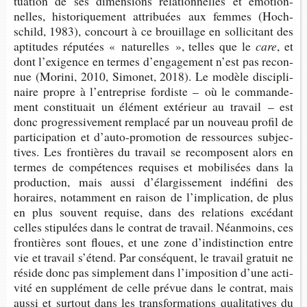
tua­tion de ses dimen­sions rela­tion­nelles et émo­tion­
nelles, his­to­ri­que­ment attri­buées aux femmes (Hoch­
schild, 1983), concourt à ce brouillage en sol­li­ci­tant des
apti­tudes répu­tées « natu­relles », telles que le
care
, et
dont l’exi­gence en termes d’en­ga­ge­ment n’est pas recon­
nue (Morini, 2010, Simo­net, 2018). Le modèle dis­ci­pli­
naire propre à l’en­tre­prise for­diste – où le com­man­de­
ment consti­tuait un élé­ment exté­rieur au tra­vail – est
donc pro­gres­si­ve­ment rem­placé par un nou­veau pro­fil de
par­ti­ci­pa­tion et d’auto-​promotion de res­sources sub­jec­
tives. Les fron­tières du tra­vail se recom­posent alors en
termes de com­pé­tences requises et mobi­li­sées dans la
pro­duc­tion, mais aussi d’élar­gis­se­ment indé­fini des
horaires, notam­ment en rai­son de l’im­pli­ca­tion, de plus
en plus sou­vent requise, dans des rela­tions excé­dant
celles sti­pu­lées dans le contrat de tra­vail. Néan­moins, ces
fron­tières sont floues, et une zone d’in­dis­tinc­tion entre
vie et tra­vail s’étend. Par consé­quent, le tra­vail gra­tuit ne
réside donc pas sim­ple­ment dans l’im­po­si­tion d’une acti­
vité en sup­plé­ment de celle pré­vue dans le contrat, mais
aussi et sur­tout dans les trans­for­ma­tions qua­li­ta­tives du