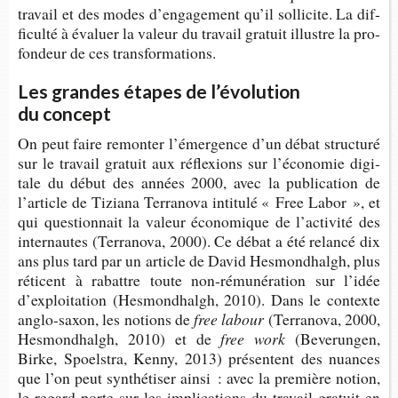
tra­vail et des modes d’en­ga­ge­ment qu’il sol­li­cite. La dif­
fi­culté à éva­luer la valeur du tra­vail gra­tuit illustre la pro­
fon­deur de ces transformations.
Les grandes étapes de l’évolution
du concept
On peut faire remon­ter l’émer­gence d’un débat struc­turé
sur le tra­vail gra­tuit aux réflexions sur l’éco­no­mie digi­
tale du début des années 2000, avec la publi­ca­tion de
l’ar­ticle de Tiziana Ter­ra­nova inti­tulé « Free Labor », et
qui ques­tion­nait la valeur éco­no­mique de l’ac­ti­vité des
inter­nautes (Ter­ra­nova, 2000). Ce débat a été relancé dix
ans plus tard par un article de David Hes­mon­dhalgh, plus
réti­cent à rabattre toute non-​rémunération sur l’idée
d’ex­ploi­ta­tion (Hes­mon­dhalgh, 2010). Dans le contexte
anglo-​saxon, les notions de
free labour
(Ter­ra­nova, 2000,
Hes­mon­dhalgh, 2010) et de
free work
(Beve­run­gen,
Birke, Spoel­stra, Kenny, 2013) pré­sentent des nuances
que l’on peut syn­thé­ti­ser ainsi : avec la pre­mière notion,
le regard porte sur les impli­ca­tions du tra­vail gra­tuit en