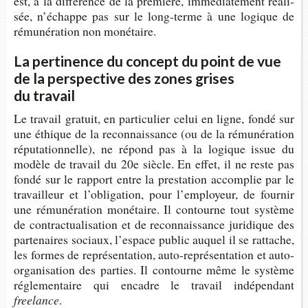
est, à la dif­fé­rence de la pre­mière, immé­dia­te­ment réa­li­
sée, n’échappe pas sur le long-​terme à une logique de
rému­né­ra­tion non monétaire.
La pertinence du concept du point de vue
de la perspective des zones grises
du travail
Le tra­vail gra­tuit, en par­ti­cu­lier celui en ligne, fondé sur
une éthique de la recon­nais­sance (ou de la rému­né­ra­tion
répu­ta­tion­nelle), ne répond pas à la logique issue du
modèle de tra­vail du 20e siècle. En effet, il ne reste pas
fondé sur le rap­port entre la pres­ta­tion accom­plie par le
tra­vailleur et l’obli­ga­tion, pour l’em­ployeur, de four­nir
une rému­né­ra­tion moné­taire. Il contourne tout sys­tème
de contrac­tua­li­sa­tion et de recon­nais­sance juri­dique des
par­te­naires sociaux, l’es­pace public auquel il se rat­tache,
les formes de repré­sen­ta­tion, auto-​représentation et auto-​
organisation des par­ties. Il contourne même le sys­tème
régle­men­taire qui encadre le tra­vail indépendant
freelance
.