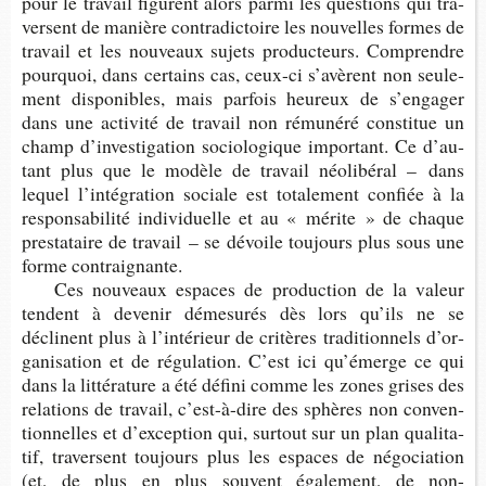
pour le tra­vail figurent alors parmi les ques­tions qui tra­
versent de manière contra­dic­toire les nou­velles formes de
tra­vail et les nou­veaux sujets pro­duc­teurs. Com­prendre
pour­quoi, dans cer­tains cas, ceux-​ci s’avèrent non seule­
ment dis­po­nibles, mais par­fois heu­reux de s’en­ga­ger
dans une acti­vité de tra­vail non rému­néré consti­tue un
champ d’in­ves­ti­ga­tion socio­lo­gique impor­tant. Ce d’au­
tant plus que le modèle de tra­vail néo­li­bé­ral – dans
lequel l’in­té­gra­tion sociale est tota­le­ment confiée à la
res­pon­sa­bi­lité indi­vi­duelle et au « mérite » de chaque
pres­ta­taire de tra­vail – se dévoile tou­jours plus sous une
forme contraignante.
Ces nou­veaux espaces de pro­duc­tion de la valeur
tendent à deve­nir déme­su­rés dès lors qu’ils ne se
déclinent plus à l’in­té­rieur de cri­tères tra­di­tion­nels d’or­
ga­ni­sa­tion et de régu­la­tion. C’est ici qu’émerge ce qui
dans la lit­té­ra­ture a été défini comme les zones grises des
rela­tions de tra­vail, c’est-​à-dire des sphères non conven­
tion­nelles et d’ex­cep­tion qui, sur­tout sur un plan qua­li­ta­
tif, tra­versent tou­jours plus les espaces de négo­cia­tion
(et, de plus en plus sou­vent éga­le­ment, de non-​