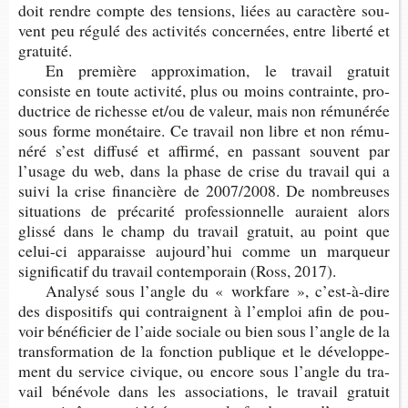
doit rendre compte des ten­sions, liées au carac­tère sou­
vent peu régulé des acti­vi­tés concer­nées, entre liberté et
gratuité.
En pre­mière approxi­ma­tion, le tra­vail gra­tuit
consiste en toute acti­vité, plus ou moins contrainte, pro­
duc­trice de richesse et/ou de valeur, mais non rému­né­rée
sous forme moné­taire. Ce tra­vail non libre et non rému­
néré s’est dif­fusé et affirmé, en pas­sant sou­vent par
l’usage du web, dans la phase de crise du tra­vail qui a
suivi la crise finan­cière de 2007/2008. De nom­breuses
situa­tions de pré­ca­rité pro­fes­sion­nelle auraient alors
glissé dans le champ du tra­vail gra­tuit, au point que
celui-​ci appa­raisse aujour­d’hui comme un mar­queur
signi­fi­ca­tif du tra­vail contem­po­rain (Ross, 2017).
Ana­lysé sous l’angle du « work­fare », c’est-​à-dire
des dis­po­si­tifs qui contraignent à l’em­ploi afin de pou­
voir béné­fi­cier de l’aide sociale ou bien sous l’angle de la
trans­for­ma­tion de la fonc­tion publique et le déve­lop­pe­
ment du ser­vice civique, ou encore sous l’angle du tra­
vail béné­vole dans les asso­cia­tions, le tra­vail gra­tuit