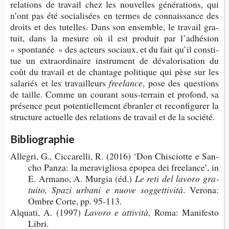
rela­tions de tra­vail chez les nou­velles géné­ra­tions, qui
n’ont pas été socia­li­sées en termes de connais­sance des
droits et des tutelles. Dans son ensemble, le tra­vail gra­
tuit, dans la mesure où il est pro­duit par l’adhé­sion
« spon­ta­née » des acteurs sociaux, et du fait qu’il consti­
tue un extra­or­di­naire ins­tru­ment de déva­lo­ri­sa­tion du
coût du tra­vail et de chan­tage poli­tique qui pèse sur les
sala­riés et les travailleurs
freelance
,
pose des ques­tions
de taille. Comme un cou­rant sous-​terrain et pro­fond, sa
pré­sence peut poten­tiel­le­ment ébran­ler et recon­fi­gu­rer la
struc­ture actuelle des rela­tions de tra­vail et de la société.
Bibliographie
Alle­gri, G., Cic­ca­relli, R. (2016) ‘Don Chis­ciotte e San­
cho Panza: la mera­vi­gliosa epo­pea dei free­lan­ce’, in
E. Armano, A. Mur­gia (éd.)
Le reti del lavoro gra­
tuito, Spazi urbani e nuove soggettività
. Verona:
Ombre Corte, pp. 95-113.
Alquati, A. (1997)
Lavoro e attività
, Roma: Mani­festo
Libri.