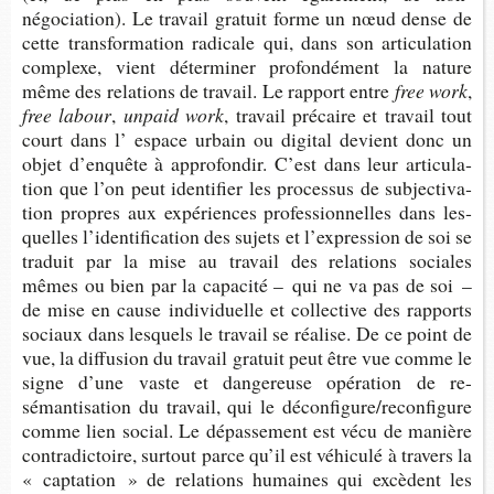
négociation). Le tra­vail gra­tuit forme un nœud dense de
cette trans­for­ma­tion radi­cale qui, dans son arti­cu­la­tion
com­plexe, vient déter­mi­ner pro­fon­dé­ment la nature
même des rela­tions de tra­vail. Le rap­port entre
free work
,
free labour
,
unpaid work
, tra­vail pré­caire et tra­vail tout
court dans l’ espace urbain ou digi­tal devient donc un
objet d’en­quête à appro­fon­dir. C’est dans leur arti­cu­la­
tion que l’on peut iden­ti­fier les pro­ces­sus de sub­jec­ti­va­
tion propres aux expé­riences pro­fes­sion­nelles dans les­
quelles l’iden­ti­fi­ca­tion des sujets et l’ex­pres­sion de soi se
tra­duit par la mise au tra­vail des rela­tions sociales
mêmes ou bien par la capa­cité – qui ne va pas de soi –
de mise en cause indi­vi­duelle et col­lec­tive des rap­ports
sociaux dans les­quels le tra­vail se réa­lise. De ce point de
vue, la dif­fu­sion du tra­vail gra­tuit peut être vue comme le
signe d’une vaste et dan­ge­reuse opé­ra­tion de re-​
sémantisation du tra­vail, qui le décon­fi­gure/recon­fi­gure
comme lien social. Le dépas­se­ment est vécu de manière
contra­dic­toire, sur­tout parce qu’il est véhi­culé à tra­vers la
« cap­ta­tion » de rela­tions humaines qui excèdent les