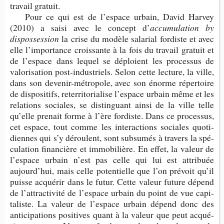
tra­vail gratuit.
Pour ce qui est de l’es­pace urbain, David Har­vey
(2010) a saisi avec le concept d’
accu­mu­la­tion by
dispossession
la crise du modèle sala­rial for­diste et avec
elle l’im­por­tance crois­sante à la fois du tra­vail gra­tuit et
de l’es­pace dans lequel se déploient les pro­ces­sus de
valo­ri­sa­tion post-​industriels. Selon cette lec­ture, la ville,
dans son devenir-​métropole, avec son énorme réper­toire
de dis­po­si­tifs, reter­ri­to­ria­lise l’es­pace urbain même et les
rela­tions sociales, se dis­tin­guant ainsi de la ville telle
qu’elle pre­nait forme à l’ère for­diste. Dans ce pro­ces­sus,
cet espace, tout comme les inter­ac­tions sociales quo­ti­
diennes qui s’y déroulent, sont sub­su­més à tra­vers la spé­
cu­la­tion finan­cière et immo­bi­lière. En effet, la valeur de
l’es­pace urbain n’est pas celle qui lui est attri­buée
aujour­d’hui, mais celle poten­tielle que l’on pré­voit qu’il
puisse acqué­rir dans le futur. Cette valeur future dépend
de l’at­trac­ti­vité de l’es­pace urbain du point de vue capi­
ta­liste. La valeur de l’es­pace urbain dépend donc des
anti­ci­pa­tions posi­tives quant à la valeur que peut acqué­