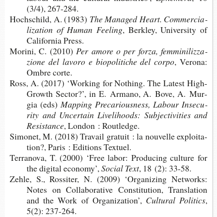
(3/4), 267-284.
Hoch­schild, A. (1983)
The Mana­ged Heart. Com­mer­cia­
li­za­tion of Human Feeling
, Berk­ley, Uni­ver­sity of
Cali­for­nia Press.
Morini, C. (2010)
Per amore o per forza, fem­mi­ni­liz­za­
zione del lavoro e bio­po­li­tiche del corpo
, Verona:
Ombre corte.
Ross, A. (2017) ‘Wor­king for Nothing. The Latest High-​
Growth Sec­tor?’, in E. Armano, A. Bove, A. Mur­
gia (eds)
Map­ping Pre­ca­rious­ness, Labour Inse­cu­
rity and Uncer­tain Live­li­hoods: Sub­jec­ti­vi­ties and
Resistance
, Lon­don : Routledge.
Simo­net, M. (2018) Tra­vail gra­tuit : la nou­velle exploi­ta­
tion?, Paris : Edi­tions Textuel.
Ter­ra­nova, T. (2000) ‘Free labor: Pro­du­cing culture for
the digi­tal economy’,
Social Text
, 18 (2): 33-58.
Zehle, S., Ros­si­ter, N. (2009) ‘Orga­ni­zing Net­works:
Notes on Col­la­bo­ra­tive Consti­tu­tion, Trans­la­tion
and the Work of Organization’,
Cultu­ral Politics
,
5(2): 237-264.