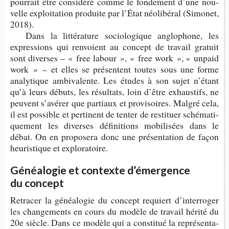
pour­rait être consi­déré comme le fon­de­ment d’une nou­
velle exploi­ta­tion pro­duite par l’État néo­li­bé­ral (Simo­net,
2018).
Dans la lit­té­ra­ture socio­lo­gique anglo­phone, les
expres­sions qui ren­voient au concept de tra­vail gra­tuit
sont diverses – « free labour », « free work », « unpaid
work » – et elles se pré­sentent toutes sous une forme
ana­ly­tique ambi­va­lente. Les études à son sujet n’étant
qu’à leurs débuts, les résul­tats, loin d’être exhaus­tifs, ne
peuvent s’avé­rer que par­tiaux et pro­vi­soires. Mal­gré cela,
il est pos­sible et per­ti­nent de ten­ter de res­ti­tuer sché­ma­ti­
que­ment les diverses défi­ni­tions mobi­li­sées dans le
débat. On en pro­po­sera donc une pré­sen­ta­tion de façon
heu­ris­tique et exploratoire.
Généalogie et contexte d’émergence
du concept
Retra­cer la généa­lo­gie du concept requiert d’in­ter­ro­ger
les chan­ge­ments en cours du modèle de tra­vail hérité du
20e siècle. Dans ce modèle qui a consti­tué la repré­sen­ta­