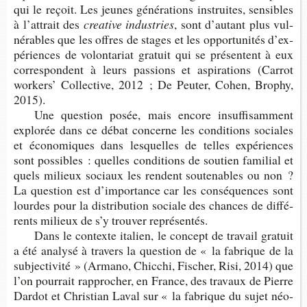
qui le reçoit. Les jeunes géné­ra­tions ins­truites, sen­sibles
à l’at­trait des
crea­tive industries
, sont d’au­tant plus vul­
né­rables que les offres de stages et les oppor­tu­ni­tés d’ex­
pé­riences de volon­ta­riat gra­tuit qui se pré­sentent à eux
cor­res­pondent à leurs pas­sions et aspi­ra­tions (Car­rot
wor­kers’ Col­lec­tive, 2012 ; De Peu­ter, Cohen, Bro­phy,
2015).
Une ques­tion posée, mais encore insuf­fi­sam­ment
explo­rée dans ce débat concerne les condi­tions sociales
et éco­no­miques dans les­quelles de telles expé­riences
sont pos­sibles : quelles condi­tions de sou­tien fami­lial et
quels milieux sociaux les rendent sou­te­nables ou non ?
La ques­tion est d’im­por­tance car les consé­quences sont
lourdes pour la dis­tri­bu­tion sociale des chances de dif­fé­
rents milieux de s’y trou­ver représentés.
Dans le contexte ita­lien, le concept de tra­vail gra­tuit
a été ana­lysé à tra­vers la ques­tion de « la fabrique de la
sub­jec­ti­vité » (Armano, Chic­chi, Fischer, Risi, 2014) que
l’on pour­rait rap­pro­cher, en France, des tra­vaux de Pierre
Dar­dot et Chris­tian Laval sur « la fabrique du sujet néo­