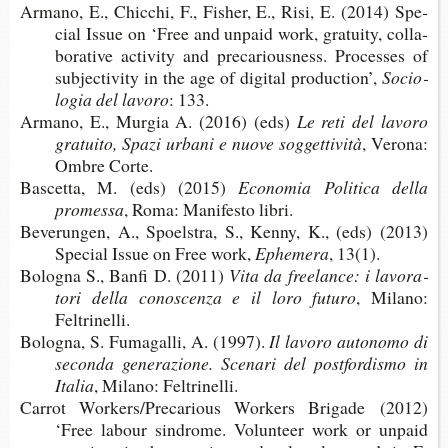
Armano, E., Chic­chi, F., Fisher, E., Risi, E. (2014) Spe­
cial Issue on ‘Free and unpaid work, gra­tuity, col­la­
bo­ra­tive acti­vity and pre­ca­rious­ness. Pro­cesses of
sub­jec­ti­vity in the age of digi­tal production’,
Socio­
lo­gia del lavoro
: 133.
Armano, E., Mur­gia A. (2016) (eds)
Le reti del lavoro
gra­tuito, Spazi urbani e nuove soggettività
, Verona:
Ombre Corte.
Bas­cetta, M. (eds) (2015)
Eco­no­mia Poli­tica della
promessa
, Roma: Mani­festo libri.
Beve­run­gen, A., Spoel­stra, S., Kenny, K., (eds) (2013)
Spe­cial Issue on Free work,
Ephemera
, 13(1).
Bolo­gna S., Banfi D. (2011)
Vita da free­lance: i lavo­ra­
tori della conos­cenza e il loro futuro
, Milano:
Feltrinelli.
Bolo­gna, S. Fuma­galli, A. (1997).
Il lavoro auto­nomo di
seconda generazione.
Sce­nari del post­for­dismo in
Italia
, Milano: Feltrinelli.
Car­rot Wor­kers/Pre­ca­rious Wor­kers Bri­gade (2012)
‘Free labour sin­drome. Volun­teer work or unpaid