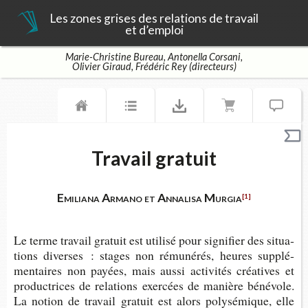
Les zones grises des relations de travail
et d’emploi
Marie-Christine Bureau, Antonella Corsani,
Olivier Giraud, Frédéric Rey (directeurs)
Travail gratuit
Emiliana Armano et Annalisa Murgia
[1]
Le terme tra­vail gra­tuit est uti­lisé pour signi­fier des situa­
tions diverses : stages non rému­né­rés, heures sup­plé­
men­taires non payées, mais aussi acti­vi­tés créa­tives et
pro­duc­trices de rela­tions exer­cées de manière béné­vole.
La notion de tra­vail gra­tuit est alors poly­sé­mique, elle