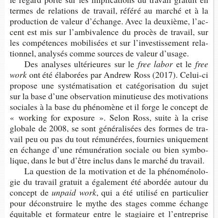
termes de rela­tions de tra­vail, référé au mar­ché et à la
pro­duc­tion de valeur d’échange. Avec la deuxième, l’ac­
cent est mis sur l’am­bi­va­lence du pro­cès de tra­vail, sur
les com­pé­tences mobi­li­sées et sur l’in­ves­tis­se­ment rela­
tion­nel, ana­ly­sés comme sources de valeur d’usage.
Des ana­lyses ulté­rieures sur le
free labor
et le
free
work
ont été éla­bo­rées par Andrew Ross (2017). Celui-​ci
pro­pose une sys­té­ma­ti­sa­tion et caté­go­ri­sa­tion du sujet
sur la base d’une obser­va­tion minu­tieuse des moti­va­tions
sociales à la base du phé­no­mène et il forge le concept de
« wor­king for expo­sure ». Selon Ross, suite à la crise
glo­bale de 2008, se sont géné­ra­li­sées des formes de tra­
vail peu ou pas du tout rému­né­rées, four­nies uni­que­ment
en échange d’une rému­né­ra­tion sociale ou bien sym­bo­
lique, dans le but d’être inclus dans le mar­ché du travail.
La ques­tion de la moti­va­tion et de la phé­no­mé­no­lo­
gie du tra­vail gra­tuit a éga­le­ment été abor­dée autour du
concept de
unpaid work
, qui a été uti­lisé en par­ti­cu­lier
pour décons­truire le mythe des stages comme échange
équi­table et for­ma­teur entre le sta­giaire et l’en­tre­prise