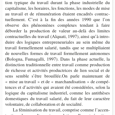
tion typique du tra­vail durant la phase indus­trielle du
capi­ta­lisme, les horaires, les fonc­tions, les modes de mise
au tra­vail et de rému­né­ra­tion étaient enca­drés contrac­
tuel­le­ment. C’est à la fin des années 1990 que l’on
observe des phé­no­mènes com­plexes ten­dant à faire
débor­der la pro­duc­tion de valeur au-​delà des limites
contrac­tuelles du tra­vail (Alquati, 1997), ainsi qu’à intro­
duire des logiques entre­pre­neu­riales au sein même du
tra­vail for­mel­le­ment sala­rié, tan­dis que se mul­ti­pliaient
de nou­velles formes de tra­vail for­mel­le­ment auto­nomes
(Bolo­gna, Fuma­galli, 1997). Dans la phase actuelle, la
dis­tinc­tion tra­di­tion­nelle entre tra­vail comme pro­duc­tion
de richesse et acti­vi­tés pro­duc­trices de lien social et de
sens semble s’être brouillée.On parle main­te­nant de
« mise au tra­vail » et de « mar­chan­di­sa­tion » de com­pé­
tences et d’ac­ti­vi­tés qui avaient été consi­dé­rées, selon la
logique du capi­ta­lisme indus­triel, comme les anti­thèses
domes­tiques du tra­vail sala­rié, du fait de leur carac­tère
volon­taire, de col­la­bo­ra­tion et de socialité.
La fémi­ni­sa­tion du tra­vail, com­prise comme l’ac­cen­