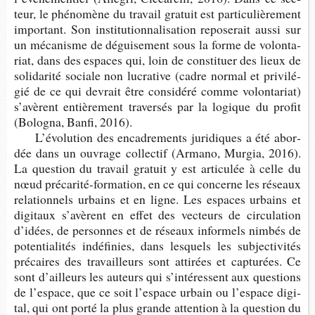
teur, le phé­no­mène du tra­vail gra­tuit est par­ti­cu­liè­re­ment
impor­tant. Son ins­ti­tu­tion­na­li­sa­tion repo­se­rait aussi sur
un méca­nisme de dégui­se­ment sous la forme de volon­ta­
riat, dans des espaces qui, loin de consti­tuer des lieux de
soli­da­rité sociale non lucra­tive (cadre nor­mal et pri­vi­lé­
gié de ce qui devrait être consi­déré comme volon­ta­riat)
s’avèrent entiè­re­ment tra­ver­sés par la logique du pro­fit
(Bolo­gna, Banfi, 2016).
L’évo­lu­tion des enca­dre­ments juri­diques a été abor­
dée dans un ouvrage col­lec­tif (Armano, Mur­gia, 2016).
La ques­tion du tra­vail gra­tuit y est arti­cu­lée à celle du
nœud précarité-​formation, en ce qui concerne les réseaux
rela­tion­nels urbains et en ligne. Les espaces urbains et
digi­taux s’avèrent en effet des vec­teurs de cir­cu­la­tion
d’idées, de per­sonnes et de réseaux infor­mels nim­bés de
poten­tia­li­tés indé­fi­nies, dans les­quels les sub­jec­ti­vi­tés
pré­caires des tra­vailleurs sont atti­rées et cap­tu­rées. Ce
sont d’ailleurs les auteurs qui s’in­té­ressent aux ques­tions
de l’es­pace, que ce soit l’es­pace urbain ou l’es­pace digi­
tal, qui ont porté la plus grande atten­tion à la ques­tion du