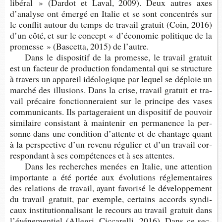
li­bé­ral » (Dar­dot et Laval, 2009). Deux autres axes
d’ana­lyse ont émergé en Ita­lie et se sont concen­trés sur
le conflit autour du temps de tra­vail gra­tuit (Coin, 2016)
d’un côté, et sur le concept « d’éco­no­mie poli­tique de la
pro­messe » (Bas­cetta, 2015) de l’autre.
Dans le dis­po­si­tif de la pro­messe, le tra­vail gra­tuit
est un fac­teur de pro­duc­tion fon­da­men­tal qui se struc­ture
à tra­vers un appa­reil idéo­lo­gique par lequel se déploie un
mar­ché des illu­sions. Dans la crise, tra­vail gra­tuit et tra­
vail pré­caire fonc­tion­ne­raient sur le prin­cipe des vases
com­mu­ni­cants. Ils par­ta­ge­raient un dis­po­si­tif de pou­voir
simi­laire consis­tant à main­te­nir en per­ma­nence la per­
sonne dans une condi­tion d’at­tente et de chan­tage quant
à la pers­pec­tive d’un revenu régu­lier et d’un tra­vail cor­
res­pon­dant à ses com­pé­tences et à ses attentes.
Dans les recherches menées en Ita­lie, une atten­tion
impor­tante a été por­tée aux évo­lu­tions régle­men­taires
des rela­tions de tra­vail, ayant favo­risé le déve­lop­pe­ment
du tra­vail gra­tuit, par exemple, cer­tains accords syn­di­
caux ins­ti­tu­tion­na­li­sant le recours au tra­vail gra­tuit dans
l’évé­ne­men­tiel (Alle­gri, Cic­ca­relli, 2016). Dans ce sec­