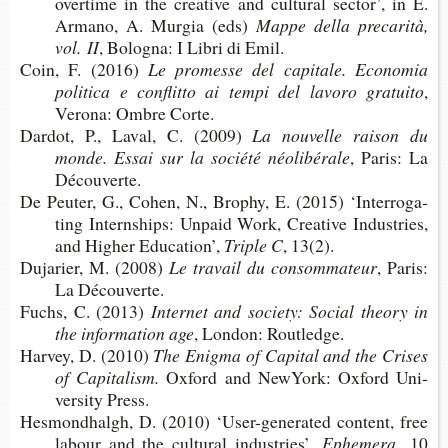
over­time in the crea­tive and cultu­ral sec­tor’, in E.
Armano, A. Mur­gia (eds)
Mappe della pre­ca­rità,
vol. II
, Bolo­gna: I Libri di Emil.
Coin, F. (2016)
Le pro­messe del capitale.
Eco­no­mia
poli­tica e conflitto ai tempi del lavoro gratuito
,
Verona: Ombre Corte.
Dar­dot, P., Laval, C. (2009)
La nou­velle rai­son du
monde. Essai sur la société néolibérale
, Paris: La
Découverte.
De Peu­ter, G., Cohen, N., Bro­phy, E. (2015) ‘Inter­ro­ga­
ting Inter­n­ships: Unpaid Work, Crea­tive Indus­tries,
and Higher Education’,
Triple C
, 13(2).
Duja­rier, M. (2008)
Le tra­vail du consommateur
, Paris:
La Découverte.
Fuchs, C. (2013)
Inter­net and society: Social theory in
the infor­ma­tion age
, Lon­don: Routledge.
Har­vey, D. (2010)
The Enigma of Capi­tal and the Crises
of Capitalism.
Oxford and NewYork: Oxford Uni­
ver­sity Press.
Hes­mon­dhalgh, D. (2010) ‘User-​generated content, free
labour and the cultu­ral industries’,
Ephemera
, 10