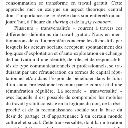
consom­ma­tion se trans­forme en tra­vail gra­tuit. Cette
approche met en exergue un aspect théo­rique cen­tral
dont l’im­por­tance ne se révèle dans son entiè­reté qu’au­
jour­d’hui, à l’heure du
sharing
et de la
gig economy
.
Plu­sieurs « trans­ver­sa­li­tés » courent à tra­vers ces
dif­fé­rentes défi­ni­tions du tra­vail gra­tuit. Nous en men­
tion­ne­rons deux. La pre­mière concerne les dis­po­si­tifs par
les­quels les acteurs sociaux acceptent spon­ta­né­ment des
logiques d’ex­ploi­ta­tion et d’auto-​exploitation en échange
de l’ac­ti­va­tion d’une iden­tité, de rôles et de res­pon­sa­bi­li­
tés de type com­mu­ni­ca­tion­nels et pro­fes­sion­nels, se tra­
dui­sant par une rému­né­ra­tion en termes de capi­tal répu­
ta­tion­nel et/ou dans l’es­poir de béné­fi­cier dans le futur
d’un sta­tut pro­fes­sion­nel reconnu par le contrat et d’une
rému­né­ra­tion régu­lière. La seconde « trans­ver­sa­lité »
avec laquelle il est pos­sible de com­prendre les mobiles
du tra­vail gra­tuit consiste en la logique du don, de la réci­
pro­cité et de la recon­nais­sance sociale sur la base du
désir de par­tage et d’ap­par­te­nance à un cer­tain monde
cultu­rel et social. Cette trans­ver­sa­lité, dont la moti­va­tion