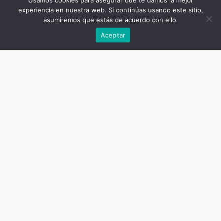
Usamos cookies para asegurar que te damos la mejor
experiencia en nuestra web. Si continúas usando este sitio,
asumiremos que estás de acuerdo con ello.
Précédent
Aceptar
Titre de la publication
Les zones grises des relations de
travail et d’emploi
Sous-titre de la publication
Un dictionnaire sociologique Tome
1
Auteur
Marie-Christine Bureau, Antonella
Corsani, Olivier Giraud, Frédéric
Rey (directeurs)
Date
mars 6, 2019
Nombre de pages
680
ISBN livre imprimé
9781911693444
ISBN ebook
9781911693437