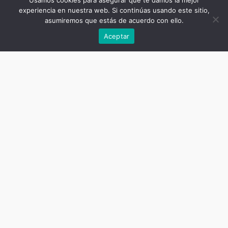
Usamos cookies para asegurar que te damos la mejor
experiencia en nuestra web. Si continúas usando este sitio,
asumiremos que estás de acuerdo con ello.
Précédent
Aceptar
Titre de la publication
Les zones grises des relations de
travail et d’emploi
Sous-titre de la publication
Un dictionnaire sociologique Tome
1
Auteur
Marie-Christine Bureau, Antonella
Corsani, Olivier Giraud, Frédéric
Rey (directeurs)
Date
mars 6, 2019
Nombre de pages
680
ISBN livre imprimé
9781911693444
ISBN ebook
9781911693437