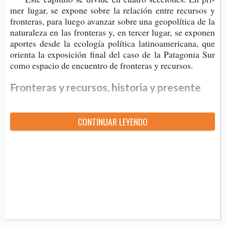
mer lugar, se expo­ne sobre la rela­ción entre recur­sos y
fron­te­ras, para luego avan­zar sobre una geo­po­lí­ti­ca de la
natu­ra­le­za en las fron­te­ras y, en ter­cer lugar, se expo­nen
apor­tes desde la eco­lo­gía polí­ti­ca lati­noa­me­ri­ca­na, que
orien­ta la expo­si­ción final del caso de la Pata­go­nia Sur
como espa­cio de encuen­tro de fron­te­ras y recursos.
Fronteras y recursos, historia y presente
CON­TI­NUAR LEYENDO