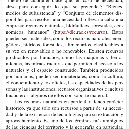
“medio de cual­quier clase que, en caso de nece­si­dad,
sirve para con­se­guir lo que se pre­ten­de”; “Bie­nes,
medios de sub­sis­ten­cia” y “Con­jun­to de ele­men­tos dis­
po­ni­bles para resol­ver una nece­si­dad o lle­var a cabo una
empre­sa: recur­sos natu­ra­les, hidráu­li­cos, fores­ta­les, eco­
nó­mi­cos, huma­nos” (
https://dle.rae.es/recurso
). Éstos
pue­den ser mate­ria­les, como los recur­sos natu­ra­les, ener­
gé­ti­cos, hídri­cos, fores­ta­les, ali­men­ta­rios, cla­si­fi­ca­bles a
su vez en reno­va­bles o no reno­va­bles. Exis­ten recur­sos
pro­du­ci­dos por huma­nos, como las máqui­nas y herra­
mien­tas, las infra­es­truc­tu­ras que per­mi­ten el acce­so a los
natu­ra­les y el espa­cio cons­trui­do. Tam­bién pro­du­ci­dos
por huma­nos, pue­den ser inma­te­ria­les, como la cul­tu­ra,
el cono­ci­mien­to y los ofi­cios, las capa­ci­da­des de las per­
so­nas y las ins­ti­tu­cio­nes, recur­sos orga­ni­za­ti­vos e inclu­so
finan­cie­ros, algu­nos de ellos con sopor­te material.
Los recur­sos natu­ra­les en par­ti­cu­lar tie­nen carác­ter
his­tó­ri­co, ya que solo son recur­sos a par­tir de su nece­si­
dad y de la exis­ten­cia de tec­no­lo­gías para su extrac­ción y
apro­ve­cha­mien­to. Es uno de los tér­mi­nos más ambi­guos
de las cien­cias del terri­to­rio y la geo­gra­fía en par­ti­cu­lar.