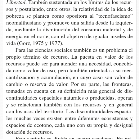
Libertad
. Tam­bién sus­ten­ta­da en los lími­tes de los recur­
sos y pos­tu­lan­do, entre otros, la rela­ti­vi­dad de la idea de
pobre­za se plan­tea como opo­si­to­ra al “tec­no­fas­cis­mo”
neo­mal­t­hu­siano y pro­mue­ve una sali­da desde la izquier­
da, median­te la dis­mi­nu­ción del con­su­mo mate­rial y de
ener­gía en el norte, con el obje­ti­vo de igua­lar nive­les de
vida (Gorz, 1975 y 1977).
Para las cien­cias socia­les tam­bién es un pro­ble­ma el
pro­pio tér­mino de recur­so. La pues­ta en valor de los
recur­sos puede ser para aten­der una nece­si­dad, con­ce­bi­
da como valor de uso, pero tam­bién orien­ta­da a su mer­
can­ti­li­za­ción y acu­mu­la­ción, en cuyo caso son valor de
cam­bio o reser­va de valor. Por su parte, las fron­te­ras,
toma­das en cuen­ta en su defi­ni­ción más gene­ral de dis­
con­ti­nui­da­des espa­cia­les natu­ra­les o pro­du­ci­das, ope­ran
y se rela­cio­nan tam­bién con los recur­sos y en gene­ral
con los usos del terri­to­rio. Las dis­con­ti­nui­da­des espa­cia­
les muchas veces exis­ten entre dife­ren­tes eco­sis­te­mas y
espa­cios de eco­tono, cada uno con su pro­pia y desigual
dota­ción de recursos.
Este capí­tu­lo se divi­de en cua­tro sec­cio­nes. En pri­