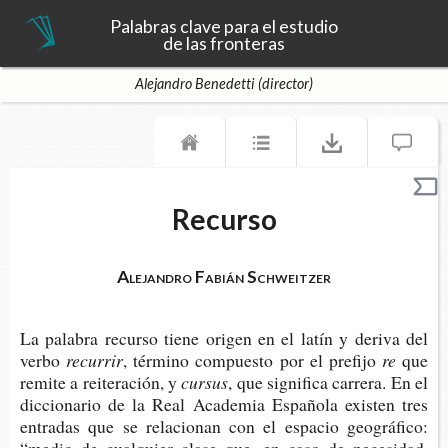
Palabras clave para el estudio
de las fronteras
Alejandro Benedetti (director)
Recurso
Alejandro Fabián Schweitzer
La pala­bra recur­so tiene ori­gen en el latín y deri­va del
verbo
recurrir
, tér­mino com­pues­to por el prefijo
re
que
remi­te a reite­ra­ción, y
cursus
, que sig­ni­fi­ca carre­ra. En el
dic­cio­na­rio de la Real Aca­de­mia Espa­ño­la exis­ten tres
entra­das que se rela­cio­nan con el espa­cio geo­grá­fi­co: