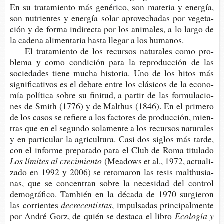
En su tra­ta­mien­to más gené­ri­co, son mate­ria y ener­gía,
son nutrien­tes y ener­gía solar apro­ve­cha­das por vege­ta­
ción y de forma indi­rec­ta por los ani­ma­les, a lo largo de
la cade­na ali­men­ta­ria hasta lle­gar a los humanos.
El tra­ta­mien­to de los recur­sos natu­ra­les como pro­
ble­ma y como con­di­ción para la repro­duc­ción de las
socie­da­des tiene mucha his­to­ria. Uno de los hitos más
sig­ni­fi­ca­ti­vos es el deba­te entre los clá­si­cos de la eco­no­
mía polí­ti­ca sobre su fini­tud, a par­tir de las for­mu­la­cio­
nes de Smith (1776) y de Mal­t­hus (1846). En el pri­me­ro
de los casos se refie­re a los fac­to­res de pro­duc­ción, mien­
tras que en el segun­do sola­men­te a los recur­sos natu­ra­les
y en par­ti­cu­lar la agri­cul­tu­ra. Casi dos siglos más tarde,
con el infor­me pre­pa­ra­do para el Club de Roma titulado
Los lími­tes al crecimiento
(Mea­dows et al., 1972, actua­li­
za­do en 1992 y 2006) se reto­ma­ron las tesis mal­t­hu­sia­
nas, que se con­cen­tran sobre la nece­si­dad del con­trol
demo­grá­fi­co. Tam­bién en la déca­da de 1970 sur­gie­ron
las corrientes
decrecentistas
, impul­sa­das prin­ci­pal­men­te
por André Gorz, de quién se des­ta­ca el libro
Eco­lo­gía y