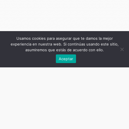
Usamos cookies para asegurar que te damos la mejor
experiencia en nuestra web. Si continúas usando este sitio,
asumiremos que estás de acuerdo con ello.
Anterior
Aceptar
Título de la publicación
Palabras clave para el estudio de
las fronteras
Subtítulo de la publicación
Tercera edición ampliada
Autor
Alejandro Benedetti (director)