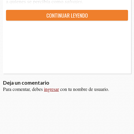
a quie­nes se per­ci­bía como
salvajes
.
CON­TI­NUAR LEYENDO
Deja un comentario
Para comentar, debes
ingresar
con tu nombre de usuario.