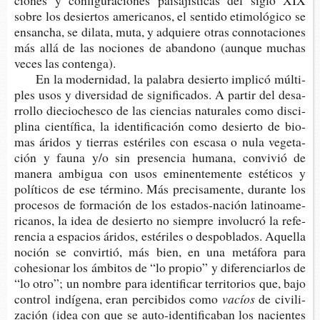
cio­nes y con­fi­gu­ra­cio­nes pai­sa­jís­ti­cas del siglo XIX
sobre los desier­tos ame­ri­ca­nos, el sen­ti­do eti­mo­ló­gi­co se
ensan­cha, se dila­ta, muta, y adquie­re otras con­no­ta­cio­nes
más allá de las nocio­nes de aban­dono (aun­que muchas
veces las contenga).
En la moder­ni­dad, la pala­bra desier­to impli­có múl­ti­
ples usos y diver­si­dad de sig­ni­fi­ca­dos. A par­tir del desa­
rro­llo die­ci­oches­co de las cien­cias natu­ra­les como dis­ci­
pli­na cien­tí­fi­ca, la iden­ti­fi­ca­ción como desier­to de bio­
mas ári­dos y tie­rras esté­ri­les con esca­sa o nula vege­ta­
ción y fauna y/o sin pre­sen­cia huma­na, con­vi­vió de
mane­ra ambi­gua con usos emi­nen­te­men­te esté­ti­cos y
polí­ti­cos de ese tér­mino. Más pre­ci­sa­men­te, duran­te los
pro­ce­sos de for­ma­ción de los estados-​nación lati­noa­me­
ri­ca­nos, la idea de desier­to no siem­pre invo­lu­cró la refe­
ren­cia a espa­cios ári­dos, esté­ri­les o des­po­bla­dos. Aque­lla
noción se con­vir­tió, más bien, en una metá­fo­ra para
cohe­sio­nar los ámbi­tos de “lo pro­pio” y dife­ren­ciar­los de
“lo otro”; un nom­bre para iden­ti­fi­car terri­to­rios que, bajo
con­trol indí­ge­na, eran per­ci­bi­dos como
vacíos
de civi­li­
za­ción (idea con que se auto-​identificaban los nacien­tes