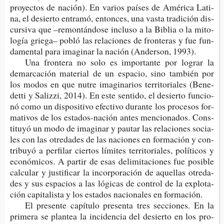
pro­yec­tos de nación). En varios paí­ses de Amé­ri­ca Lati­
na, el desier­to entra­mó, enton­ces, una vasta tra­di­ción dis­
cur­si­va que –remon­tán­do­se inclu­so a la Biblia o la mito­
lo­gía grie­ga– pobló las rela­cio­nes de fron­te­ras y fue fun­
da­men­tal para ima­gi­nar la nación (Ander­son, 1993).
Una fron­te­ra no solo es impor­tan­te por lograr la
demar­ca­ción mate­rial de un espa­cio, sino tam­bién por
los modos en que nutre ima­gi­na­rios terri­to­ria­les (Bene­
det­ti y Saliz­zi, 2014). En este sen­ti­do, el desier­to fun­cio­
nó como un dis­po­si­ti­vo efec­ti­vo duran­te los pro­ce­sos for­
ma­ti­vos de los estados-​nación antes men­cio­na­dos. Cons­
ti­tu­yó un modo de ima­gi­nar y pau­tar las rela­cio­nes socia­
les con las otre­da­des de las nacio­nes en for­ma­ción y con­
tri­bu­yó a per­fi­lar cier­tos lími­tes terri­to­ria­les, polí­ti­cos y
eco­nó­mi­cos. A par­tir de esas deli­mi­ta­cio­nes fue posi­ble
cal­cu­lar y jus­ti­fi­car la incor­po­ra­ción de aque­llas otre­da­
des y sus espa­cios a las lógi­cas de con­trol de la explo­ta­
ción capi­ta­lis­ta y los esta­dos nacio­na­les en formación.
El pre­sen­te capí­tu­lo pre­sen­ta tres sec­cio­nes. En la
pri­me­ra se plan­tea la inci­den­cia del desier­to en los pro­