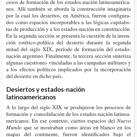
ce­sos de for­ma­ción de los estados-​nación lati­noa­me­ri­ca­
nos. Allí tam­bién se abor­da la cons­truc­ción ima­gi­na­ria
por la cual los desier­tos, en Amé­ri­ca, fue­ron con­fi­gu­ra­
dos como espa­cios incor­po­ra­bles a las lógi­cas capi­ta­lis­
tas de pro­duc­ción y a los estados-​nación en cons­truc­ción.
En la segun­da sec­ción se pre­sen­ta la cues­tión de la inven­
ción estético-​política del desier­to duran­te la segun­da
mitad del siglo XIX, perío­do de for­ma­ción del estado-​
nación argen­tino. Final­men­te, la ter­ce­ra sec­ción sin­te­ti­za
algu­nas cues­tio­nes vin­cu­la­das a las cam­pa­ñas mili­ta­res y
a los efec­tos polí­ti­cos impli­ca­dos por la incor­po­ra­ción
del desier­to en dicho país.
Desiertos y estados-nación
latinoamericanos
A lo largo del siglo XIX se pro­du­je­ron los pro­ce­sos de
for­ma­ción y con­so­li­da­ción de los estados-​nación lati­noa­
me­ri­ca­nos. En ese con­tex­to, cier­tos espa­cios del
Nuevo
Mundo
que se mos­tra­ban como áreas en blan­co en los
mapas del con­ti­nen­te, fue­ron iden­ti­fi­ca­dos bajo el