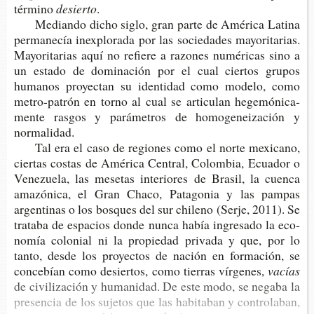
término
desierto
.
Median­do dicho siglo, gran parte de Amé­ri­ca Lati­na
per­ma­ne­cía inex­plo­ra­da por las socie­da­des mayo­ri­ta­rias.
Mayo­ri­ta­rias aquí no refie­re a razo­nes numé­ri­cas sino a
un esta­do de domi­na­ción por el cual cier­tos gru­pos
huma­nos pro­yec­tan su iden­ti­dad como mode­lo, como
metro-​patrón en torno al cual se arti­cu­lan hege­mó­ni­ca­
men­te ras­gos y pará­me­tros de homo­ge­nei­za­ción y
normalidad.
Tal era el caso de regio­nes como el norte mexi­cano,
cier­tas cos­tas de Amé­ri­ca Cen­tral, Colom­bia, Ecua­dor o
Vene­zue­la, las mese­tas inte­rio­res de Bra­sil, la cuen­ca
ama­zó­ni­ca, el Gran Chaco, Pata­go­nia y las pam­pas
argen­ti­nas o los bos­ques del sur chi­leno (Serje, 2011). Se
tra­ta­ba de espa­cios donde nunca había ingre­sa­do la eco­
no­mía colo­nial ni la pro­pie­dad pri­va­da y que, por lo
tanto, desde los pro­yec­tos de nación en for­ma­ción, se
con­ce­bían como desier­tos, como tie­rras vírgenes,
vacías
de civi­li­za­ción y huma­ni­dad. De este modo, se nega­ba la
pre­sen­cia de los suje­tos que las habi­ta­ban y con­tro­la­ban,