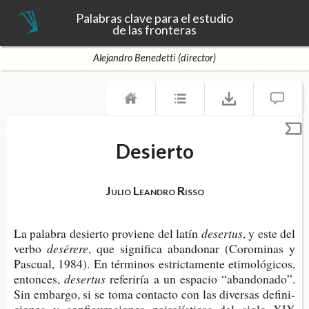
Palabras clave para el estudio
de las fronteras
Alejandro Benedetti (director)
Desierto
Julio Leandro Risso
La pala­bra desier­to pro­vie­ne del latín
desertus
, y este del
verbo
desérere
, que sig­ni­fi­ca aban­do­nar (Coro­mi­nas y
Pas­cual, 1984). En tér­mi­nos estric­ta­men­te eti­mo­ló­gi­cos,
entonces,
desertus
refe­ri­ría a un espa­cio “aban­do­na­do”.
Sin embar­go, si se toma con­tac­to con las diver­sas defi­ni­