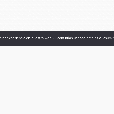
jor experiencia en nuestra web. Si continúas usando este sitio, asumi
Título de la publicación
Palabras clave para el estudio de las fronte
Subtítulo de la publicación
Tercera edición ampliada
Autor
Alejandro Benedetti (director)
Fecha
noviembre 25, 2025
Cantidad de páginas
1404
ISBN del ebook
9786310122762
DOI
10.55778/ts878678467
Keywords/Tags
Fronteras, Latinoamérica, estudios sociales,