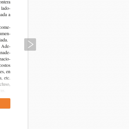
n­te­ra
 lado-​
na­da a
e come­
ru­men­
diada.
Siguiente
l. Ade­
 inade­
 nacio­
cos­tos
les, en
a, etc.
clu­so,
vas.