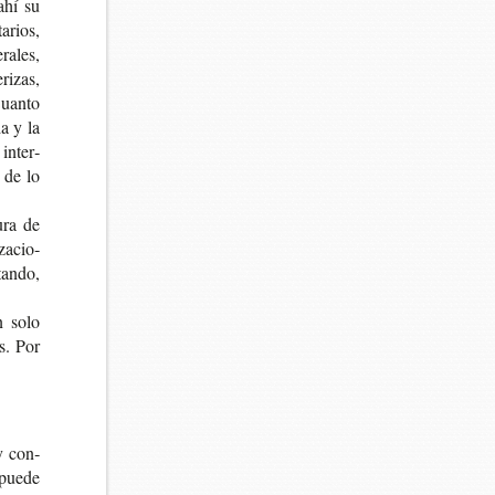
 ahí su
a­rios,
ra­les,
ri­zas,
Cuan­to
ia y la
 inter­
 de lo
u­ra de
za­cio­
tan­do,
n solo
es. Por
y con­
o puede