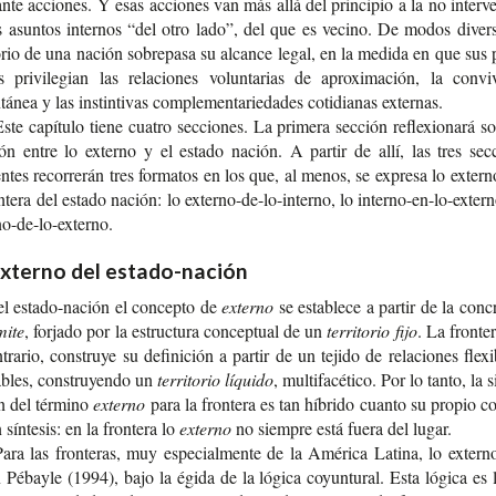
­te accio­nes. Y esas accio­nes van más allá del prin­ci­pio a la no inter­v
s asun­tos inter­nos “del otro lado”, del que es vecino. De modos diver­s
to­rio de una nación sobre­pa­sa su alcan­ce legal, en la medi­da en que sus
s pri­vi­le­gian las rela­cio­nes volun­ta­rias de apro­xi­ma­ción, la con­vi­
tá­nea y las ins­tin­ti­vas com­ple­men­ta­rie­da­des coti­dia­nas externas.
ste capí­tu­lo tiene cua­tro sec­cio­nes. La pri­me­ra sec­ción refle­xio­na­rá s
ión entre lo externo y el esta­do nación. A par­tir de allí, las tres sec­
n­tes reco­rre­rán tres for­ma­tos en los que, al menos, se expre­sa lo exter
n­te­ra del esta­do nación: lo externo-​de-lo-interno, lo interno-​en-lo-exter
no-de-lo-externo.
externo del estado-nación
el estado-​nación el con­cep­to de
externo
se esta­ble­ce a par­tir de la con­c
mite
, for­ja­do por la estruc­tu­ra con­cep­tual de un
terri­to­rio fijo
. La fron­te­
­tra­rio, cons­tru­ye su defi­ni­ción a par­tir de un teji­do de rela­cio­nes fle­xi
bles, cons­tru­yen­do un
terri­to­rio líquido
, mul­ti­fa­cé­ti­co. Por lo tanto, la si
ón del término
externo
para la fron­te­ra es tan híbri­do cuan­to su pro­pio c
 sín­te­sis: en la fron­te­ra lo
externo
no siem­pre está fuera del lugar.
ara las fron­te­ras, muy espe­cial­men­te de la Amé­ri­ca Lati­na, lo extern
Pébay­le (1994), bajo la égida de la lógi­ca coyun­tu­ral. Esta lógi­ca es