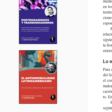
median
en lo
terri­
cio­ne
espon­
E
rela­c
siguie
la fro
exter
Lo 
Para 
del
lí
el con
malea­
ca­ci
to. En
P
según 