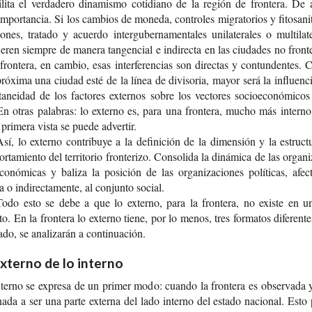
i­li­ta el ver­da­de­ro dina­mis­mo coti­diano de la región de fron­te­ra. De
mpor­tan­cia. Si los cam­bios de mone­da, con­tro­les migra­to­rios y fito­sa­ni­t
io­nes, tra­ta­do y acuer­do inter­gu­ber­na­men­ta­les uni­la­te­ra­les o mul­ti­la­te­
fie­ren siem­pre de mane­ra tan­gen­cial e indi­rec­ta en las ciu­da­des no fron­te­
fron­te­ra, en cam­bio, esas inter­fe­ren­cias son direc­tas y con­tun­den­tes. 
ó­xi­ma una ciu­dad esté de la línea de divi­so­ria, mayor será la influen­c
ta­nei­dad de los fac­to­res exter­nos sobre los vec­to­res socio­eco­nó­mi­cos
En otras pala­bras: lo externo es, para una fron­te­ra, mucho más interno
pri­me­ra vista se puede advertir.
sí, lo externo con­tri­bu­ye a la defi­ni­ción de la dimen­sión y la estruc­t
r­ta­mien­to del terri­to­rio fron­te­ri­zo. Con­so­li­da la diná­mi­ca de las orga­ni­
o­nó­mi­cas y bali­za la posi­ción de las orga­ni­za­cio­nes polí­ti­cas, afec­
ta o indi­rec­ta­men­te, al con­jun­to social.
Todo esto se debe a que lo externo, para la fron­te­ra, no exis­te en u
to. En la fron­te­ra lo externo tiene, por lo menos, tres for­ma­tos dife­ren­t
a­do, se ana­li­za­rán a continuación.
xterno de lo interno
terno se expre­sa de un pri­mer modo: cuan­do la fron­te­ra es obser­va­da 
­na­da a ser una parte exter­na del lado interno del esta­do nacio­nal. Est