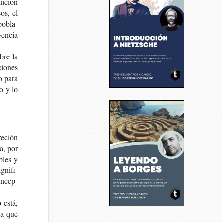
en­ción
os, el
 pobla­
ven­cia
obre la
cio­nes
no para
no y lo
re­ción
ra, por
­bles y
g­ni­fi­
on­cep­
o está,
 la que