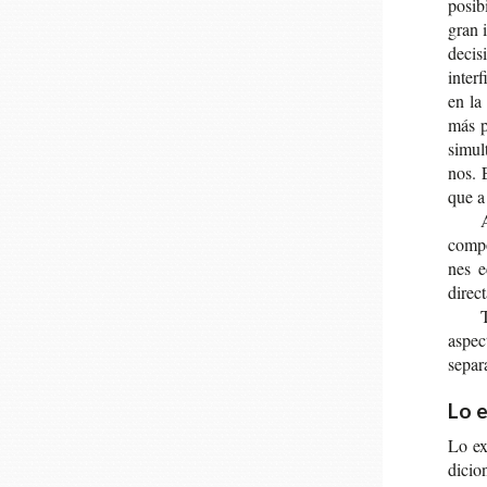
posi­b
gran i
deci­s
inter­
en la 
más pr
simul­
nos. 
que a 
A
com­po
nes ec
direc­
aspec­
sepa­r
Lo e
Lo ex
di­cio