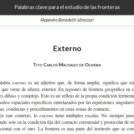
Palabras clave para el estudio de las fronteras
Alejandro Benedetti (director)
Externo
Tito Carlos Machado de Oliveira
alabra
externo
es un adje­ti­vo que, de forma amplia, sig­ni­fi­ca que es
 que viene de afue­ra; exte­rior. En regio­nes de fron­te­ra geo­grá­fi­ca su sig
es difu­so y com­ple­jo. Esto es un refle­jo de la pro­pia con­di­ción terri­to­ri
se­ños espa­cia­les espe­cí­fi­cos entre­la­za­dos por las expre­sio­nes sin­gu­la­re
­ras, con­duc­tas y pro­ce­di­mien­tos en estas zonas de contacto.
En este con­tex­to, lo
externo
tiene múl­ti­ples esca­las. No siem­pre pue
n­do solo en la con­di­ción fija del con­tac­to cere­mo­nial y pro­to­co­lar de u
io­nal con el otro. La fron­te­ra es una parte del terri­to­rio que se con­s