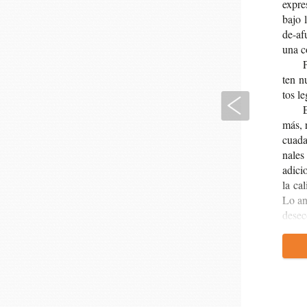
expre­
bajo l
de-af
una c
P
ten nu
tos le
Anterior
E
más, r
cua­da
na­les
adi­ci
la cal
Lo ant
deseco