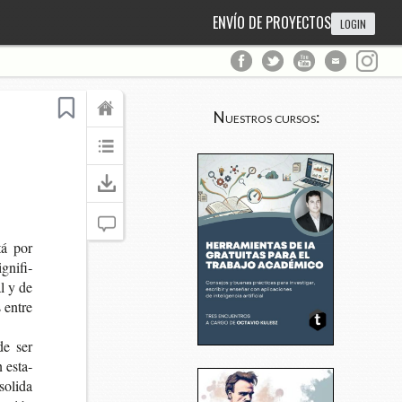
ENVÍO DE PROYECTOS
LOGIN
Nuestros cursos:
tá por
­ni­fi­
al y de
s entre
de ser
n esta­
o­li­da