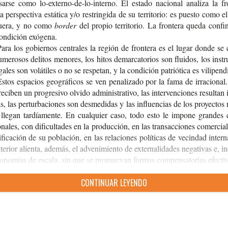
sar­se como lo-​externo-de-lo-interno. El esta­do nacio­nal ana­li­za la fro
a pers­pec­ti­va está­ti­ca y/o res­trin­gi­da de su terri­to­rio: es pues­to como el
uera, y no como
border
del pro­pio terri­to­rio. La fron­te­ra queda con­fi­
on­di­ción exógena.
ara los gobier­nos cen­tra­les la región de fron­te­ra es el lugar donde s
me­ro­sos deli­tos meno­res, los hitos demar­ca­to­rios son flui­dos, los ins­t
ga­les son volá­ti­les o no se res­pe­tan, y la con­di­ción patrió­ti­ca es vilipen
stos espa­cios geo­grá­fi­cos se ven pena­li­za­do por la fama de irra­cio­na
eci­ben un pro­gre­si­vo olvi­do admi­nis­tra­ti­vo, las inter­ven­cio­nes resul­tan
s, las per­tur­ba­cio­nes son des­me­di­das y las influen­cias de los pro­yec­tos
 lle­gan tar­día­men­te. En cual­quier caso, todo esto le impo­ne gran­des 
o­na­les, con difi­cul­ta­des en la pro­duc­ción, en las transac­cio­nes comer­cia­
i­fi­ca­ción de su pobla­ción, en las rela­cio­nes polí­ti­cas de vecin­dad inter­n
e­rior alien­ta, ade­más, el adve­ni­mien­to de exter­na­li­da­des nega­ti­vas e, in
­no­mías de esca­la, sin que se pro­mue­van for­mas com­pen­sa­to­rias efecti
CON­TI­NUAR LEYENDO