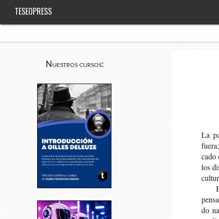
TESEOPRESS
Nuestros cursos:
La p
fuera;
ca­do 
los di
cul­tu
pen­sa
do nac