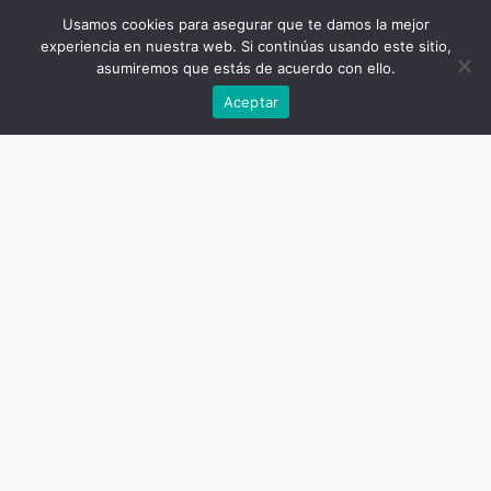
Usamos cookies para asegurar que te damos la mejor
experiencia en nuestra web. Si continúas usando este sitio,
asumiremos que estás de acuerdo con ello.
Anterior
Aceptar
Título de la publicación
Palabras clave para el estudio de
las fronteras
Subtítulo de la publicación
Tercera edición ampliada
Autor
Alejandro Benedetti (director)
Fecha
noviembre 25, 2025
Cantidad de páginas
1404
ISBN del ebook
9786310122762
DOI
10.55778/ts878678467
Keywords/Tags
Fronteras, Latinoamérica, estudios
sociales, diccionario,