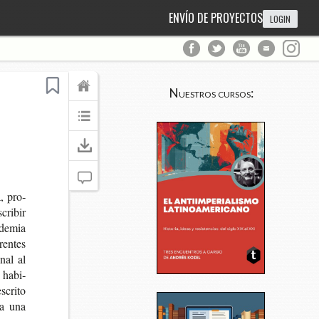
ENVÍO DE PROYECTOS
LOGIN
Nuestros cursos:
a, pro­
cri­bir
de­mia
n­tes
­nal al
s habi­
scri­to
n a una