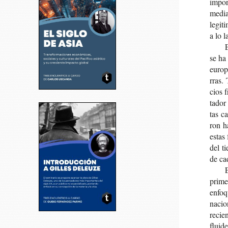
impor­
media
legi­t
a lo l
E
se ha 
euro­p
rras. 
cios f
ta­dor
tas ca
ron ha
estas 
del ti
de cad
E
pri­me
enfo­q
nacio­
recien
flui­de