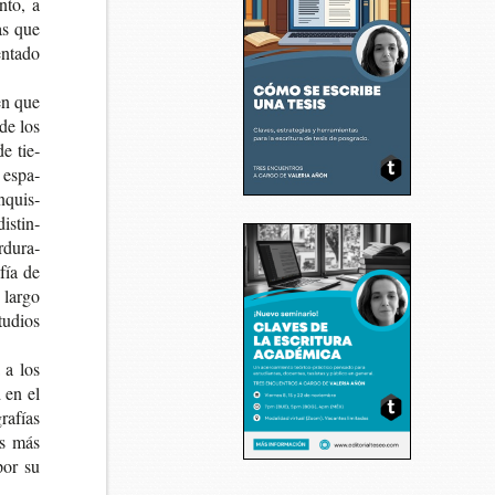
n­to, a
as que
n­ta­do
 en que
 de los
de tie­
n espa­
n­quis­
is­tin­
­du­ra­
­fía de
o largo
tu­dios
a a los
d en el
ra­fías
ios más
 por su