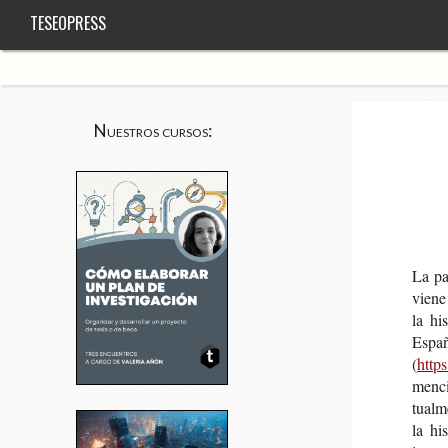
TESEOPRESS
Nuestros cursos:
La p
vie­n
la hi
Espa
(
https
men­ci
tual­m
la his