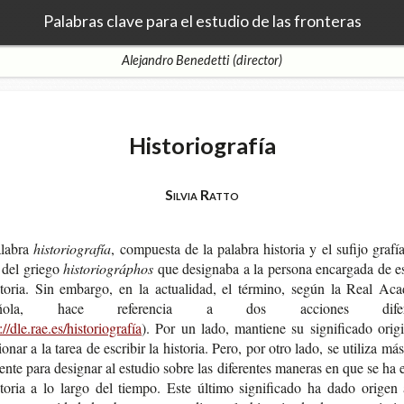
Palabras clave para el estudio de las fronteras
Alejandro Benedetti (director)
Historiografía
Silvia Ratto
alabra
historiografía
, com­pues­ta de la pala­bra his­to­ria y el sufi­jo gra­fí
e del griego
historiográphos
que desig­na­ba a la per­so­na encar­ga­da de es
s­to­ria. Sin embar­go, en la actua­li­dad, el tér­mino, según la Real Aca­
­ño­la, hace refe­ren­cia a dos accio­nes dife­re
://dle.rae.es/historiografía
). Por un lado, man­tie­ne su sig­ni­fi­ca­do ori­gi
o­nar a la tarea de escri­bir la his­to­ria. Pero, por otro lado, se uti­li­za má
en­te para desig­nar al estu­dio sobre las dife­ren­tes mane­ras en que se ha e
­to­ria a lo largo del tiem­po. Este últi­mo sig­ni­fi­ca­do ha dado ori­ge