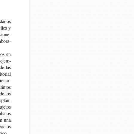
sta­dos
i­les y
sio­ne­
­bo­ra­
­dos en
r ejem­
 de las
to­rial
monar­
tin­tos
 de los
implan­
uje­tos
­ba­jos
ían una
pa­cios
órico.