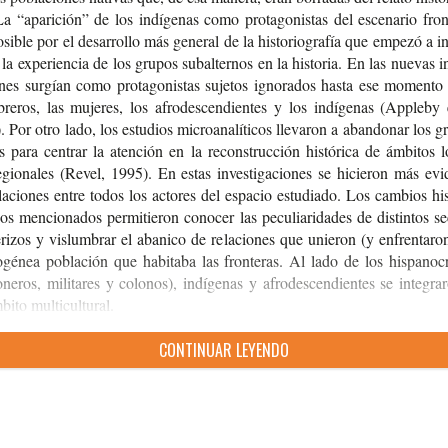
a “apa­ri­ción” de los indí­ge­nas como pro­ta­go­nis­tas del esce­na­rio fron­t
si­ble por el desa­rro­llo más gene­ral de la his­to­rio­gra­fía que empe­zó a i
la expe­rien­cia de los gru­pos subal­ter­nos en la his­to­ria. En las nue­vas in
­nes sur­gían como pro­ta­go­nis­tas suje­tos igno­ra­dos hasta ese momen­
re­ros, las muje­res, los afro­des­cen­dien­tes y los indí­ge­nas (Appleby 
 Por otro lado, los estu­dios micro­ana­lí­ti­cos lle­va­ron a aban­do­nar los g
os para cen­trar la aten­ción en la recons­truc­ción his­tó­ri­ca de ámbi­tos l
gio­na­les (Revel, 1995). En estas inves­ti­ga­cio­nes se hicie­ron más evi­
la­cio­nes entre todos los acto­res del espa­cio estu­dia­do. Los cam­bios his­
­cos men­cio­na­dos per­mi­tie­ron cono­cer las pecu­lia­ri­da­des de dis­tin­tos sec
e­ri­zos y vis­lum­brar el aba­ni­co de rela­cio­nes que unie­ron (y enfren­ta­ro
o­gé­nea pobla­ción que habi­ta­ba las fron­te­ras. Al lado de los his­pa­no­cr
­ne­ros, mili­ta­res y colo­nos), indí­ge­nas y afro­des­cen­dien­tes se inte­gra
i­to multicultural.
CON­TI­NUAR LEYENDO