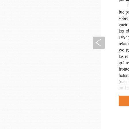
L
fue po
sobre 
ga­cio
los ob
1994).
Anterior
rela­t
y/o re
las re
grá­fi
fron­t
hete­r
(misio
un ámb