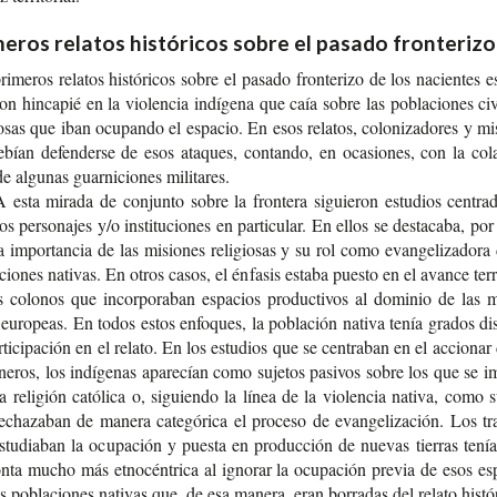
eros relatos históricos sobre el pasado fronterizo
i­me­ros rela­tos his­tó­ri­cos sobre el pasa­do fron­te­ri­zo de los nacien­tes e
ron hin­ca­pié en la vio­len­cia indí­ge­na que caía sobre las pobla­cio­nes civ
io­sas que iban ocu­pan­do el espa­cio. En esos rela­tos, colo­ni­za­do­res y mi
bían defen­der­se de esos ata­ques, con­tan­do, en oca­sio­nes, con la cola
e algu­nas guar­ni­cio­nes militares.
 esta mira­da de con­jun­to sobre la fron­te­ra siguie­ron estu­dios cen­tra
os per­so­na­jes y/o ins­ti­tu­cio­nes en par­ti­cu­lar. En ellos se des­ta­ca­ba, po
a impor­tan­cia de las misio­nes reli­gio­sas y su rol como evan­ge­li­za­do­ra
cio­nes nati­vas. En otros casos, el énfa­sis esta­ba pues­to en el avan­ce terri­
s colo­nos que incor­po­ra­ban espa­cios pro­duc­ti­vos al domi­nio de las 
euro­peas. En todos estos enfo­ques, la pobla­ción nati­va tenía gra­dos dis­
­ti­ci­pa­ción en el rela­to. En los estu­dios que se cen­tra­ban en el accio­nar
ne­ros, los indí­ge­nas apa­re­cían como suje­tos pasi­vos sobre los que se 
la reli­gión cató­li­ca o, siguien­do la línea de la vio­len­cia nati­va, como s
cha­za­ban de mane­ra cate­gó­ri­ca el pro­ce­so de evan­ge­li­za­ción. Los tra
tu­dia­ban la ocu­pa­ción y pues­ta en pro­duc­ción de nue­vas tie­rras ten
­ta mucho más etno­cén­tri­ca al igno­rar la ocu­pa­ción pre­via de esos es
s pobla­cio­nes nati­vas que, de esa mane­ra, eran borra­das del rela­to hist