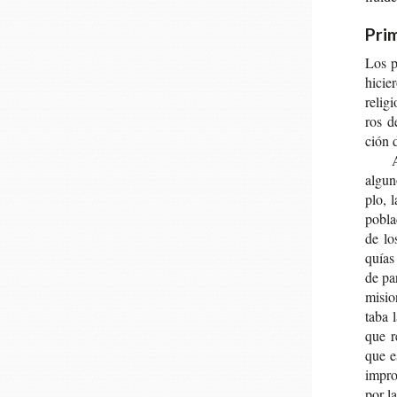
Prim
Los pr
hicie­
reli­g
ros de
ción d
A
algu­n
plo, l
pobla­
de lo
quías 
de par
misio­
ta­ba 
que re
que es
impron
por la