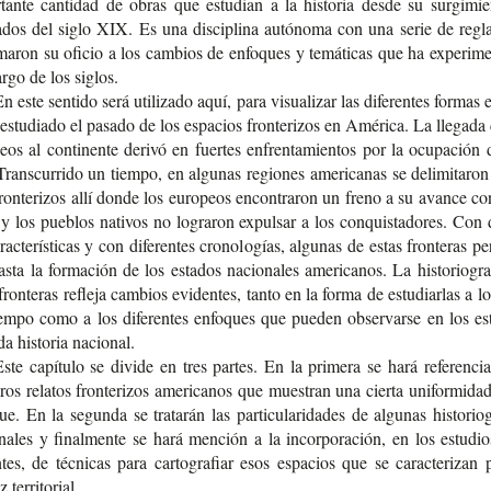
tan­te can­ti­dad de obras que estu­dian a la his­to­ria desde su sur­gi­mie
­dos del siglo XIX. Es una dis­ci­pli­na autó­no­ma con una serie de regl
i­ma­ron su ofi­cio a los cam­bios de enfo­ques y temá­ti­cas que ha expe­ri­me
argo de los siglos.
n este sen­ti­do será uti­li­za­do aquí, para visua­li­zar las dife­ren­tes for­mas
estu­dia­do el pasa­do de los espa­cios fron­te­ri­zos en Amé­ri­ca. La lle­ga­da
eos al con­ti­nen­te deri­vó en fuer­tes enfren­ta­mien­tos por la ocu­pa­ción 
Trans­cu­rri­do un tiem­po, en algu­nas regio­nes ame­ri­ca­nas se deli­mi­ta­ro
ron­te­ri­zos allí donde los euro­peos encon­tra­ron un freno a su avan­ce co
 y los pue­blos nati­vos no logra­ron expul­sar a los con­quis­ta­do­res. Con d
rac­te­rís­ti­cas y con dife­ren­tes cro­no­lo­gías, algu­nas de estas fron­te­ras per
sta la for­ma­ción de los esta­dos nacio­na­les ame­ri­ca­nos. La his­to­rio­gra
fron­te­ras refle­ja cam­bios evi­den­tes, tanto en la forma de estu­diar­las a l
em­po como a los dife­ren­tes enfo­ques que pue­den obser­var­se en los es
a his­to­ria nacional.
ste capí­tu­lo se divi­de en tres par­tes. En la pri­me­ra se hará refe­ren­ci
­ros rela­tos fron­te­ri­zos ame­ri­ca­nos que mues­tran una cier­ta uni­for­mi­da
ue. En la segun­da se tra­ta­rán las par­ti­cu­la­ri­da­des de algu­nas his­to­rio­g
na­les y final­men­te se hará men­ción a la incor­po­ra­ción, en los estu­d
­tes, de téc­ni­cas para car­to­gra­fiar esos espa­cios que se carac­te­ri­zan
z territorial.