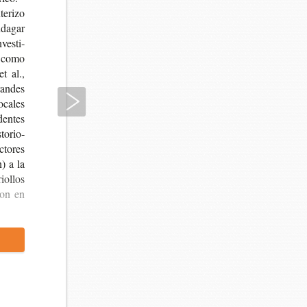
e­ri­zo
nda­gar
ves­ti­
to como
et al.,
ran­des
Siguiente
oca­les
den­tes
to­rio­
­to­res
n) a la
io­llos
­ron en